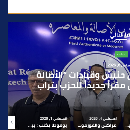
رأ التالي
حوادث
 4, 2026
العملية.. أمن مراكش يطيح
رطه في سرقة مسلحة..
أغسطس 1, 2026
أغسطس 6, 2026
أغسطس 6, 2026
لا 1.. حلم عالمي توقف في المنعرج الأخير؟
بوفوطا يكتب : بين صمت الحكومة وسباق الانتخابات… هل أصبحت إدارة الأزمات خارج أولويات الفاعلين السياسيين؟
رشيد نجاح يدق ناقوس الخطر بشأن تعثر الملفات الاستثمارية بمراكش ويدعو إلى تسريع المساطر الإدارية..