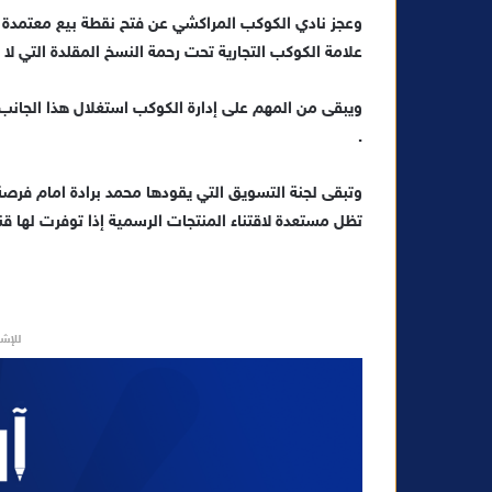
ا
وعجز نادي الكوكب المراكشي عن فتح نقطة بيع معتمدة رغم
إ
علامة الكوكب التجارية تحت رحمة النسخ المقلدة التي لا ت
ل
ك
ويبقى من المهم على إدارة الكوكب استغلال هذا الجانب 
ت
.
ر
و
وتبقى لجنة التسويق التي يقودها محمد برادة امام فرصة ا
ن
تظل مستعدة لاقتناء المنتجات الرسمية إذا توفرت لها قن
ي
ا
للإشه