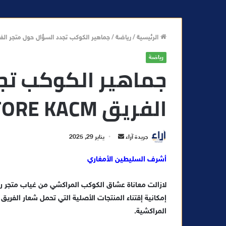
الرئيسية
/
رياضة
/
جماهير الكوكب تجدد السؤال حول متجر الفريق  KACM
رياضة
جماهير الكوكب تج
الفريق STORE KACM
أ
جريدة آراء
يناير 29, 2025
ر
أشرف السليطين الأمغاري
س
ل
لازالت معاناة عشاق الكوكب المراكشي من غياب متجر ر
ب
ر
إمكانية إقتناء المنتجات الأصلية التي تحمل شعار الفري
ي
المراكشية.
د