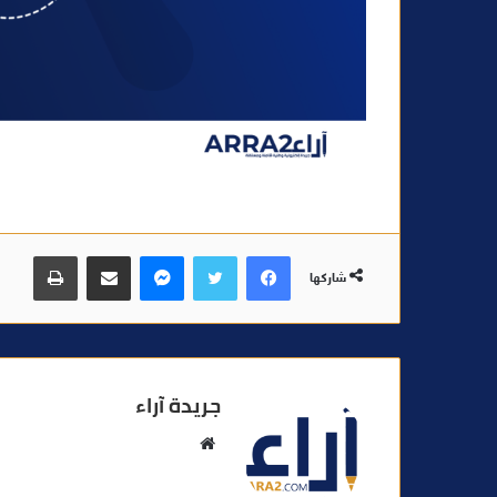
فيسبوك
تويتر
ماسنجر
مشاركة عبر البريد
طباعة
شاركها
جريدة آراء
م
و
ق