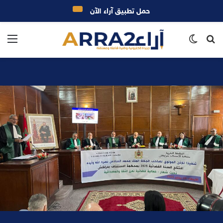
حمل تطبيق آراء الآن
بحث
الوضع
الق
عن
المظلم