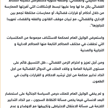
بعده التاريخي والقضائي، ومحطة سنوية لاستعراض حصيلة النشاط
القضائي بكل ما لها وما عليها لبسط الإشكالات التي أفرزتها الممارسة
من خلال أحكام أو قرارات قضائية، أو ممارسات مختلطة تجمع بين
الإداري والقضائي، مع تبيان موقف القانون والفقه والقضاء، تمهيدا
لتجاوزها”.
واستعرض الوكيل العام لمحكمة الاستئناف مجموعة من المكتسبات
التي تحققت في مختلف المحاكم التابعة منها المحاكم الادارية و
التجارية والمدنية
ومن أجل تعزيز و احترام الزمن القضائي ، ظل التنسيق قائم على
مستوى النيابة العامة و وكلاء الملك في الدوائر القضائية من اجل
اتخاد تدابير محكمة من اجل ترشيد الاحكام و القرارات والبت في
الطعون.
و لم يخفي الوكيل العام للملك حرص السياسة الجنائية على استحضار
البعد الانساني فيما يخص مسألة اكتظاظ السجون ، عبر اتخاد التدابير
اللازمة في مسألة الاعتقال الاحتياطي وتكييفها مع الاوضاع و عدم