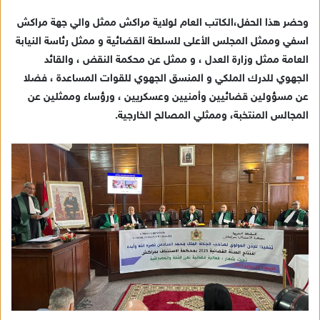
إ
وحضر هذا الحفل،الكاتب العام لولاية مراكش ممثل والي جهة مراكش
ل
ك
اسفي وممثل المجلس الأعلى للسلطة القضائية و ممثل رئاسة النيابة
ت
العامة ممثل وزارة العدل ، و ممثل عن محكمة النقض ، والقائد
ر
الجهوي للدرك الملكي و المنسق الجهوي للقوات المساعدة ، فضلا
و
عن مسؤولين قضائيين وأمنيين وعسكريين ، ورؤساء وممثلين عن
ن
المجالس المنتخبة، وممثلي المصالح الخارجية.
ي
ا