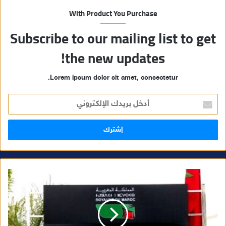
With Product You Purchase
Subscribe to our mailing list to get
the new updates!
Lorem ipsum dolor sit amet, consectetur.
أ
د
خ
ل
ب
ر
ي
د
ك
ا
ل
إ
ل
ك
ت
ر