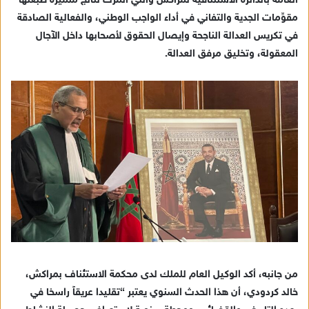
العامة بالدائرة الاستئنافية لمراكش والتي أثمرت نتائجَ متميزة طَبَعَتْها
مقوِّمات الجدية والتفاني في أداء الواجب الوطني، والفعالية الصادقة
في تكريس العدالة الناجحة وإيصال الحقوق لأصحابها داخل الآجال
المعقولة، وتخليق مرفق العدالة.
من جانبه، أكد الوكيل العام للملك لدى محكمة الاستئناف بمراكش،
خالد كردودي، أن هذا الحدث السنوي يعتبر “تقليدا عريقاً راسخا في