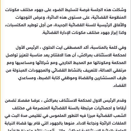
وشكلت هذه الجلسة فرصة لتسليط الضوء على جهود مختلف مكونات
المنظومة القضائية، على مستوى هذه الدائرة، وعرض التوجهات
والآفاق الرئيسية للسنة القضائية الجديدة، من أجل توطيد المكتسبات،
وكذا إبراز جهود مختلف مكونات الإدارة القضائية.
وفي كلمة بالمناسبة، أكد المصطفى ايت الحلوي ، الرئيس الأول
لمحكمة الاستئناف بمراكش، أن هذا الافتتاح يعد مناسبة لتعزيز تواصل
المحكمة ومكوناتها مع المحيط الخارجي ومع شركائها ومساعديها ومع
مرتفقي العدالة، للتعريف بالنشاط القضائي والمجهودات المبذولة من
طرف المستشارين والقضاة وموظفي كتابة الضبط، ومساعدي
القضاء.
وقدم الرئيس الاول لمحكمة الاستئناف بمراكش ، عرضا مفصلا تضمن
أرقاما و احصائيات مرتبطة بالسنة القضائية المنصرمة في مختلف
الشعب القضائية مبرزا فيه التطور الملموس في تقليص مدة البت في
الملفات الرائجة ونجاعة الاداء. منوها بالجهود التي قام بها قضاة النيابة