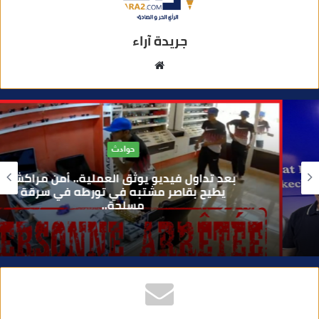
جريدة آراء
م
و
ق
ع
ا
حوادث
ل
و
بعد تداول فيديو يوثق العملية.. أمن مراكش
ي
يطيح بقاصر مشتبه في تورطه في سرقة
مسلحة..
ب