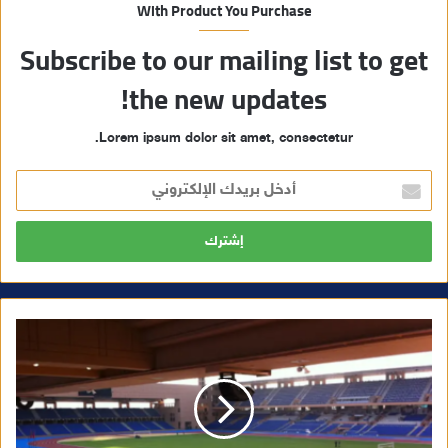
With Product You Purchase
Subscribe to our mailing list to get
the new updates!
Lorem ipsum dolor sit amet, consectetur.
أ
د
خ
ل
ب
ر
ي
د
ك
ا
ل
إ
ل
ك
ت
ر
و