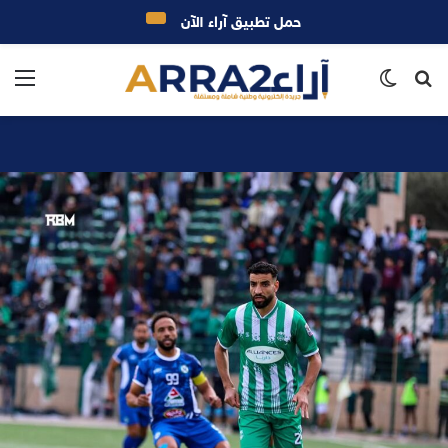
حمل تطبيق آراء الآن
بحث
الوضع
الق
عن
المظلم