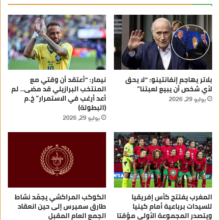
بلاتر يهاجم إنفانتينو: “لا يحق
نيمار: “أعتقد أن وقتي مع
لأي شخص أن يبيع لعبتنا”
المنتخب البرازيلي قد مضى.. لم
أعد أرغب في الاستمرار” خ.م
يوليو 29, 2026
(البطولة)
يوليو 29, 2026
المغرب يفتتح كأس إفريقيا
الكوكب المراكشي يجمّد نشاط
للسيدات برباعية أمام كينيا
طارق سميرس إلى حين انعقاد
ويتصدر المجموعة الأولى مؤقتا
الجمع العام المقبل