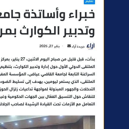
تعليم
خبراء وأساتذة جام
وتدبير الكوارث بم
أ
جريدة آراء
يناير 27, 2025
ر
بدأت، قبل قليل من صباح اليوم الاثنين، 27 يناير، بمركز الندوات التابع لجامعة القاضي عياض في مدينة مراكش، فعاليات
س
الملتقى الدولي الأول حول إدارة وتدبير الكوارث
، بتنظيم 
ل
ب
السراغنة التابعة لجامعة القاضي عياض، المؤسسة المغربي
ر
الملتقى، الذي يستمر ليومين، يهدف إلى تسليط الضوء عل
ي
التدخلات والجهود المبذولة لمواجهة تداعيات
زلزال الحوز
د
للنقاش حول التنسيق الفعّال بين الجهات الحكومية وغير 
ا
التعامل مع الأزمات تحت القيادة الرشيدة لصاحب الجلا
إ
ل
ك