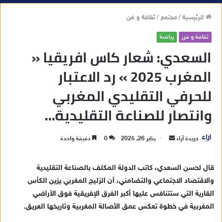
الرئيسية
/
مجتمع
/
ثقافة و فن
ثقافة و فن
رياضة
السعدي: شعار كاس افريقيا «
المغرب 2025 » رد الاعتبار
للحرفي التقليدي المغربي
وانتصار للصناعة التقليدية…
جريدة آراء
أ
يناير 26, 2025
0
دقيقة واحدة
ر
س
قال لحسن السعدي، كاتب الدولة المكلف بالصناعة التقليدية
ل
والاقتصاد الاجتماعي والتضامني، أن الزليج المغربي يزين الكأس
ب
القارية التي ستتنافس عليها أكبر الفرق الإفريقية فوق الأراضي
ر
المغربية في خطوة تعكس عمق الأصالة المغربية وتاريخها العريق.
ي
د