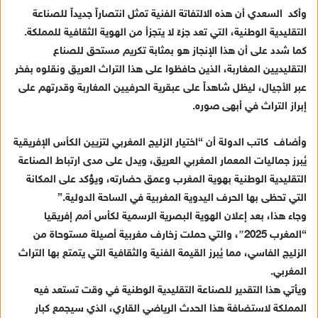
وأكد السعدي أن هذه الالتفاتة الفنية تمثل انتصاراً جديداً للصناعة
ا
التقليدية الوطنية، التي تعد جزءً لا يتجزأ من الهوية الثقافية للمملكة.
إ
كما شدد على أن هذا الإنجاز هو بمثابة تكريم مستحق للصناع
ل
ك
التقليديين المغاربة، الذين حافظوا على هذا التراث العريق ونقلوه بفخر
ت
عبر الأجيال، ليظل شاهداً على عبقرية الحرفيين المغاربة وقدرتهم على
ر
إبراز التراث في أبهى صوره.
و
ن
وأضاف كاتب الدولة أن “اختيار الزليج المغربي لتزيين الكأس الإفريقية
ي
يُبرز جماليات المعمار المغربي العريق، ويدل على مدى ارتباط الصناعة
ا
التقليدية الوطنية بهوية المغرب وعمق حضارته، ويؤكد على المكانة
التي تحظى بها الحرف اليدوية المغربية في الساحة الدولية.”
وجاء هذا، بعد إعلان الهوية البصرية الرسمية لكأس أمم إفريقيا
“المغرب 2025″، والتي حملت زخارف مغربية أصيلة مستوحاة من
الزليج الفاسي، مما يُبرز القيمة الفنية والثقافية التي يتمتع بها التراث
المغربي.
ويأتي هذا التقدير للصناعة التقليدية الوطنية في وقت تستعد فيه
المملكة لاستضافة هذا الحدث الرياضي القاري، الذي سيجمع كبار