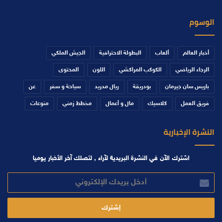
الوسوم
أخبار العالم
ألعاب
البطولة الاحترافية
الجيش الملكي
الرجاء الرياضي
الكوكب المراكشي
اللون
المحتوى
باريس سان جيرمان
بودريقة
ريال مدريد
سياحة و سفر
عن
فريق العمل
كلاسيك
مال و أعمال
مخطط زمني
منوعات
النشرة الإخبارية
اشترك الآن في النشرة البريدية لآراء , لتصلك آخر الأخبار يوميا
أدخل
بريدك
الإلكتروني