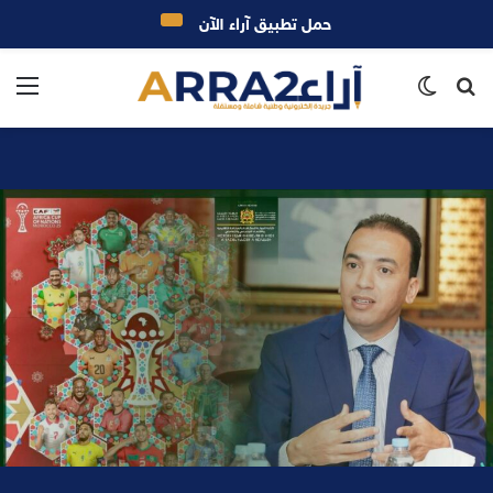
حمل تطبيق آراء الآن
بحث
الوضع
الق
عن
المظلم