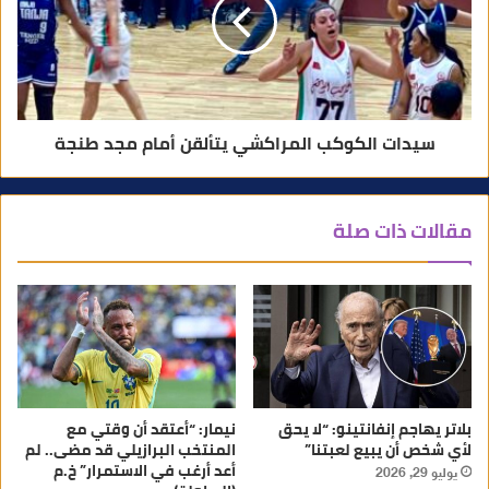
سيدات الكوكب المراكشي يتألقن أمام مجد طنجة
مقالات ذات صلة
بلاتر يهاجم إنفانتينو: “لا يحق
نيمار: “أعتقد أن وقتي مع
لأي شخص أن يبيع لعبتنا”
المنتخب البرازيلي قد مضى.. لم
أعد أرغب في الاستمرار” خ.م
يوليو 29, 2026