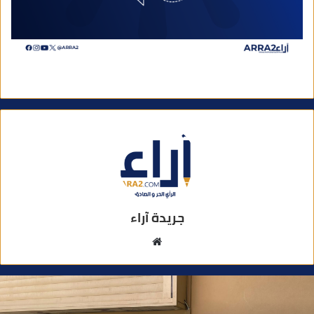
جريدة آراء
م
و
ق
ع
ا