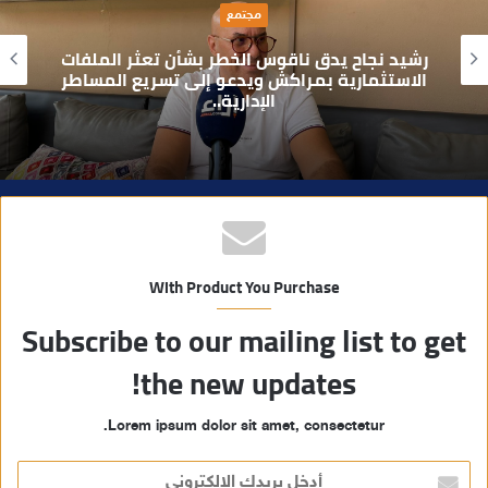
سياسة
ل
و
الأمين الجهوي طارق حنيش وقيادات “الأصالة
ي
والمعاصرة” يدشنون مقراً جديداً للحزب بتراب
المنارة مراكش
ب
With Product You Purchase
Subscribe to our mailing list to get
the new updates!
Lorem ipsum dolor sit amet, consectetur.
أ
د