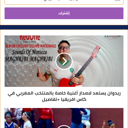
خ
ل
ب
ر
ي
د
ك
ا
ل
إ
ل
ك
ت
ر
و
ن
ي
ريدوان يستعد لاصدار أغنية خاصة بالمنتخب المغربي في
كاس افريقيا +تفاصيل