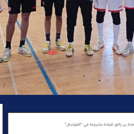
دة بن زاكور لقيادة مشروعه في “الفوتسال”