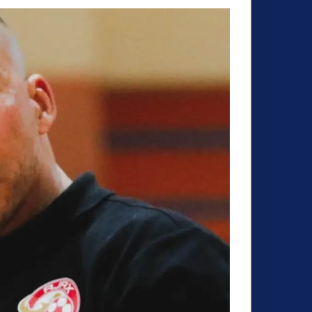
ل
ك
ت
ر
و
ن
ي
ا