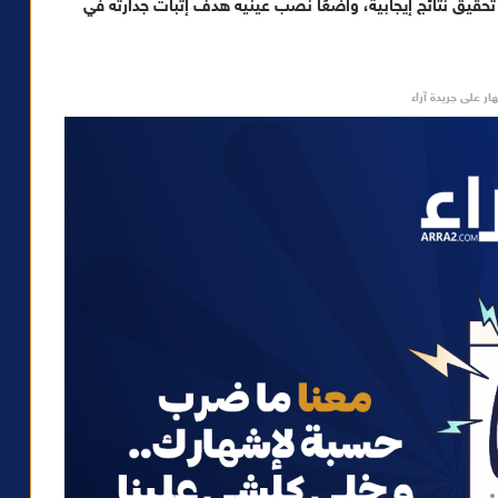
ى تحقيق نتائج إيجابية، واضعًا نصب عينيه هدف إثبات جدارته في
ار على جريدة آراء