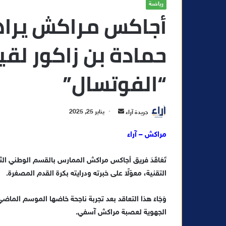
رياضة
أجاكس مراكش يراهن
حمادة بن زاكور لق
“الفوتسال”
أ
جريدة آراء
يناير 25, 2025
ر
مراكش – آراء
س
ل
تَعَاقَدَ فريق أجاكس مراكش الممارس بالقسم الوطني ال
ب
ر
التقنية، معوّلًا على خبرته ودرايته بكرة القدم المصغرة.
ي
د
وَجَاءَ هذا التعاقد بعد تجربة ناجحة خاضها الموسم الم
ا
الجهوية لعصبة مراكش آسفي.
إ