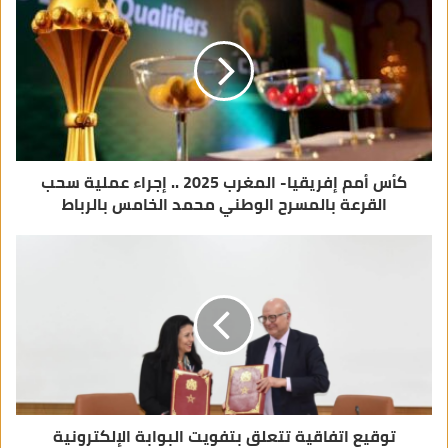
ل
إ
ل
ك
ت
ر
و
ن
ي
كأس أمم إفريقيا- المغرب 2025 .. إجراء عملية سحب
القرعة بالمسرح الوطني محمد الخامس بالرباط
توقيع اتفاقية تتعلق بتفويت البوابة الإلكترونية