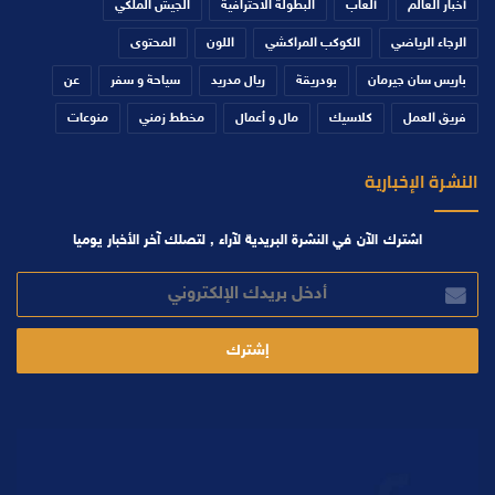
أخبار العالم
ألعاب
البطولة الاحترافية
الجيش الملكي
الرجاء الرياضي
الكوكب المراكشي
اللون
المحتوى
باريس سان جيرمان
بودريقة
ريال مدريد
سياحة و سفر
عن
فريق العمل
كلاسيك
مال و أعمال
مخطط زمني
منوعات
النشرة الإخبارية
اشترك الآن في النشرة البريدية لآراء , لتصلك آخر الأخبار يوميا
أدخل
بريدك
الإلكتروني