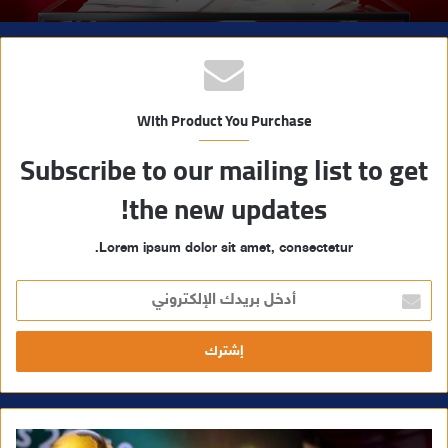
With Product You Purchase
Subscribe to our mailing list to get
the new updates!
Lorem ipsum dolor sit amet, consectetur.
أ
د
خ
ل
ب
ر
ي
د
ك
ا