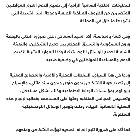
للتعليمات الملكية السامية الرامية إلى تقديم الدعم اللازم للمواطنين
ا
المتضررين من الظروف المناخية الصعبة وموجة البرد الشديدة التي
إ
تشهدها مناطق في المملكة.
ل
ك
ت
وفي كلمة بالمناسبة، أكد السيد السماحي، على ضرورة التحلي باليقظة
ر
وروح المسؤولية والتنسيق المحكم بين جميع المتدخلين، والتعبئة
و
الشاملة لجميع الوسائل اللوجستيكية وكذا الموارد البشرية لتقديم
ن
الدعم والمساعدة للمواطنين في وضعية صعبة.
ي
ا
ودعا في هذا السياق، السلطات المحلية والأمنية والمصالح المعنية
إلى تحديد هوية الأشخاص بدون مأوى وبدون سند عائلي، والإسراع
بإيوائهم بمؤسسات الرعاية الاجتماعية وذلك بشكل مستعجل،
وتحسيس المجالس المنتخبة وحثها على المساهمة بفعالية لإنجاح هذه
العملية الإنسانية النبيلة، وذلك بتوفير الوسائل اللوجستيكية
المطلوبة.
كما أكد على ضرورة تتبع الحالة الصحية لهؤلاء الأشخاص ومنحهم