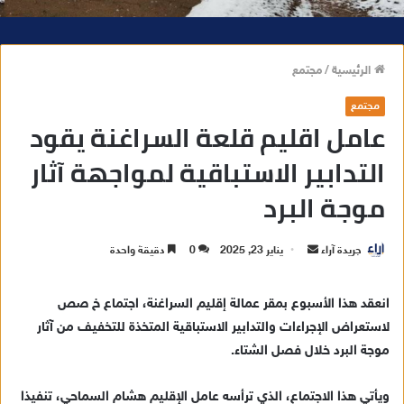
الرئيسية
/
مجتمع
مجتمع
عامل اقليم قلعة السراغنة يقود
التدابير الاستباقية لمواجهة آثار
موجة البرد
جريدة آراء
أ
يناير 23, 2025
0
دقيقة واحدة
ر
س
انعقد هذا الأسبوع بمقر عمالة إقليم السراغنة، اجتماع خ صص
ل
لاستعراض الإجراءات والتدابير الاستباقية المتخذة للتخفيف من آثار
ب
موجة البرد خلال فصل الشتاء.
ر
ي
ويأتي هذا الاجتماع، الذي ترأسه عامل الإقليم هشام السماحي، تنفيذا
د