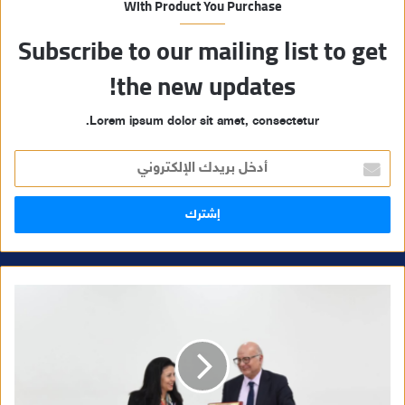
With Product You Purchase
Subscribe to our mailing list to get
the new updates!
Lorem ipsum dolor sit amet, consectetur.
أ
د
خ
ل
ب
ر
ي
د
ك
ا
ل
إ
ل
ك
ت
ر
و
ن