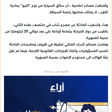
ي
وأضافت مصادر اعلامية ، أن سائق السيارة من نوع “كليو” رمادية
د
اللون ، لا يمتلك صاحبها رخصة السياقة.
ا
إ
هذا، وأسفرت الحادثة عن مصرع شاب في منتصف عقده الثاني،
ل
ك
بالقرب من دوار الحرارثة بجماعة أوناغة على بعد حوالي 20 كيلومترًا من
ت
مدينة الصويرة.
ر
وفتحت مصالح الدرك الملكي تحقيقا في ظروف وملابسات الحادثة
و
لتحديد المسؤوليات واتخاذ الإجراءات القانونية اللازمة، فيما تم نقل
ن
جثة الهالك الى مستودع الاموات بمدينة الصويرة
ي
ا
للإشهار على جريدة آراء