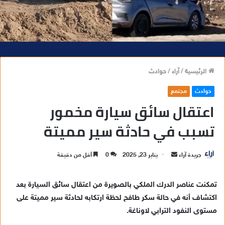
الرئيسية
/
آراء
/
حوادث
حوادث
مجتمع
اعتقال سائق سيارة مخمور
تسبب في حادثة سير مميتة
جريدة آراء
أ
يناير 23, 2025
0
أقل من دقيقة
ر
س
تمكنت عناصر الدرك الملكي بالصويرة من اعتقال سائق السيارة بعد
ل
اكتشاف أنه في حالة سكر طافح لحظة ارتكابه لحادثة سير مميتة على
ب
مستوى النفود الترابي لاوناغة.
ر