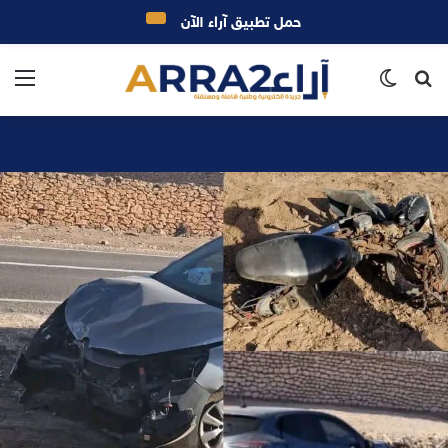
حمل تطبيق آراء الآن
بحث
الوضع
الق
عن
المظلم