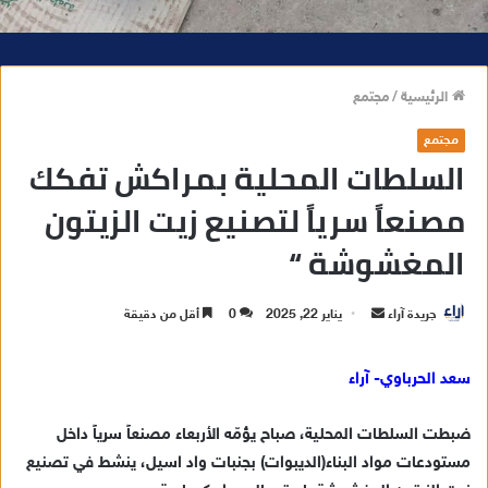
الرئيسية
/
مجتمع
مجتمع
السلطات المحلية بمراكش تفكك
مصنعاً سرياً لتصنيع زيت الزيتون
المغشوشة “
جريدة آراء
أ
يناير 22, 2025
0
أقل من دقيقة
ر
س
سعد الحرباوي- آراء
ل
ب
ضبطت السلطات المحلية، صباح يؤمّه الأربعاء مصنعاً سرياً داخل
ر
مستودعات مواد البناء(الديبوات) بجنبات واد اسيل، ينشط في تصنيع
ي