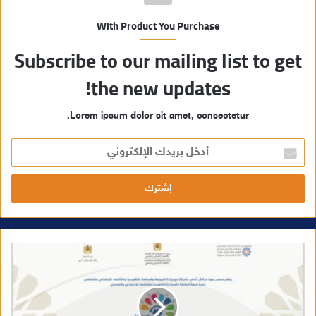
With Product You Purchase
Subscribe to our mailing list to get
the new updates!
Lorem ipsum dolor sit amet, consectetur.
أ
د
خ
ل
ب
ر
ي
د
ك
ا
ل
إ
ل
ك
ت
ر