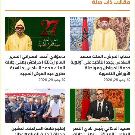
مقالات ذات صلة
خطاب العرش.. الملك محمد
د.مولاي أحمد العمراني المدير
السادس يجدد التأكيد على أولوية
العام لHEEC مراكش يهنئ جلالة
خدمة المواطن ومواصلة
الملك محمد السادس بمناسبة
الأوراش التنموية
ذكرى عيد العرش المجيد
يوليو 29, 2026
يوليو 29, 2026
سعيد الدكالي رئيس نادي النصر
إقليم قلعة السراغنة.. تدشين
الرياضي المراكشي يهنئ جلالة
محطة لتحلية المياه وإعطاء