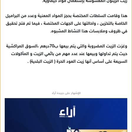
زيت الزيتون المغشوشة بإستعمال مواد كيماوية.
د
ا
هذا وقامت السلطات المختصة بحجز المواد المعنية وعدد من البراميل
إ
الخاصة بالتخزين ، واحالتها على الجهات المختصة ، فيما تم فتح تحقيق
ل
ك
في ظروف وملابسات هذا النشاط المشبوه.
ت
ر
وغزت الزيت المضروبة والتي يتم بيعها ب70درهم ،السوق المراكشية
و
حيث يتم تداولها وبيعها عند عدد مهم من بائعي الزيت و المأكولات
ن
السريعة على أساس أنها زيت العود الحرة ( الزيت البلدية) .
ي
ا
للإشهار على جريدة آراء