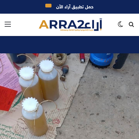
حمل تطبيق آراء الآن
بحث
الوضع
الق
عن
المظلم