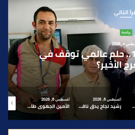
رأ التالي
آراء
 1, 2026
ن صمت الحكومة وسباق
دارة الأزمات خارج أولويات
 السياسيين؟
أغسطس 6, 2026
أغسطس 4, 2026
أغسطس 4, 2026
رشيد نجاح يدق ناقوس الخطر بشأن تعثر الملفات الاستثمارية بمراكش ويدعو إلى تسريع المساطر الإدارية..
الأمين الجهوي طارق حنيش وقيادات “الأصالة والمعاصرة” يدشنون مقراً جديداً للحزب بتراب المنارة مراكش
بعد تداول فيديو يوثق العملية.. أمن مراكش يطيح بقاصر مشتبه في تورطه في سرقة مسلحة..