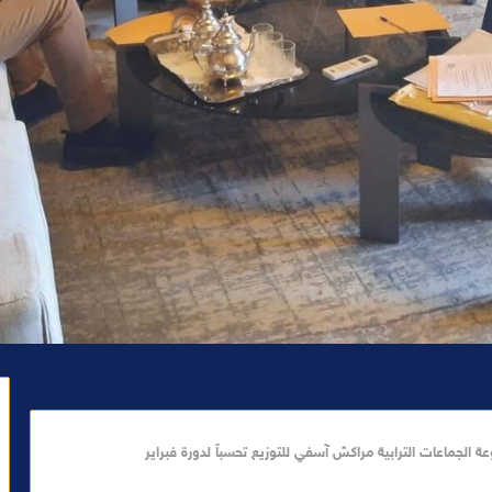
 الجماعات الترابية مراكش آسفي للتوزيع تحسباً لدورة فبراير