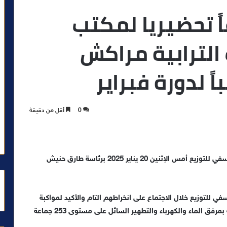
ً تحضيريا لمكتب
الترابية مراكش
ً لدورة فبراير
0
أقل من دقيقة
عقد مكتب المسير لمجموعة الجماعات الترابية مراكش آسفي للتوزيع أمس الإثنين 20 يناير 2025 برئاسة طارق حنيش
 للتوزيع خلال الاجتماع على انخراطهم التام والأكيد لمواكبة
الشركة الجهوية من أجل تحسين وتجويد الخدمات الخاصة بمرفق الماء والكهرباء والتطهير السائل على مستوى 253 جماعة