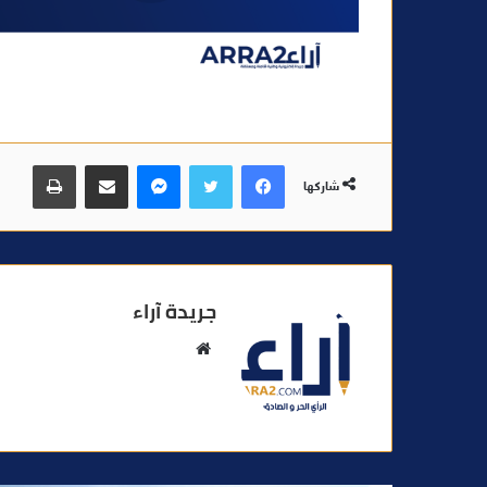
فيسبوك
تويتر
ماسنجر
مشاركة عبر البريد
طباعة
شاركها
جريدة آراء
م
و
ق
ع
ا
ل