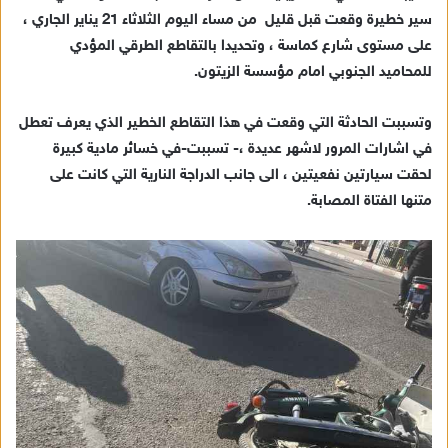
ل
سير خطيرة وقعت قبل قليل من مساء اليوم الثلاثاء 21 يناير الجاري ،
ب
على مستوى شارع كماسة ، وتحديدا بالتقاطع الطرقي المؤدي
ر
للمحاميد الجنوبي امام مؤسسة الزيتون.
ي
د
وتسببت الحادثة التي وقعت في هذا التقاطع الخطير الذي يعرف تعطل
ا
في اشارات المرور لاشهر عديدة ،- تسببت-في خسائر مادية كبيرة
إ
لحقت سيارتين نفعيتين ، الى جانب الدراجة النارية التي كانت على
ل
ك
متنها الفتاة المصابة.
ت
ر
و
ن
ي
ا