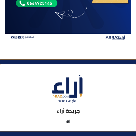
جريدة آراء
م
و
ق