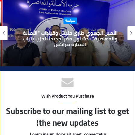
ع
ا
حوادث
ل
و
بعد تداول فيديو يوثق العملية.. أمن مراكش
ي
يطيح بقاصر مشتبه في تورطه في سرقة
مسلحة..
ب
With Product You Purchase
Subscribe to our mailing list to get
the new updates!
Lorem ipsum dolor sit amet, consectetur.