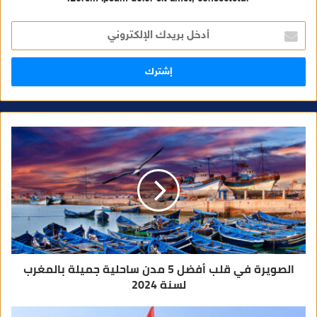
أ
د
خ
ل
ب
ر
ي
د
ك
ا
ل
إ
ل
ك
ت
ر
و
ن
ي
الصويرة في قلب أفضل 5 مدن ساحلية جميلة بالمغرب
لسنة 2024