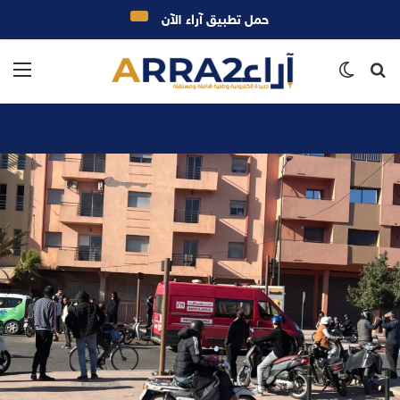
حمل تطبيق آراء الآن
بحث
الوضع
الق
عن
المظلم