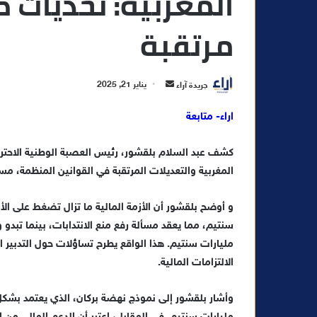
المغربية: تحديات 
مرتقبة
أ
جريدة آراء
يناير 21, 2025
ر
اراء- متابعة
س
ل
كشف عبد السلام بلقشور، رئيس العصبة الوطنية الاحتر
ب
ر
المغربية والتعديلات المرتقبة في القوانين المنظمة، مسل
ي
د
و أوضح بلقشور أن الأزمة المالية ما تزال تضغط على الأ
ا
سنتيم، مما يعقد مسألة رفع منع الانتدابات، بينما تبدو و
إ
مليارات سنتيم. هذا الواقع يطرح تساؤلات حول التدبير ا
ل
الالتزامات المالية.
ك
ت
وأشار بلقشور إلى نموذج نهضة بركان، الذي يعتمد بشكل 
ر