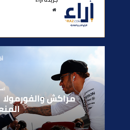
م
و
ق
ع
ا
ل
و
أق
ي
ب
أغسطس
بوفوطا يكتب : بي
الانتخابات… هل أصبحت إ
الفاعلين