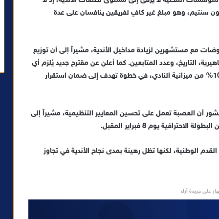
المؤسسات المحلية لا يرقى إلى مستوى تطلعات الأندية، إذ لا
عم مجلس الجهة لكل من الرجاء والوداد 500 مليون سنتيم، وهو مبلغ غير كافٍ لفريقين ينافسان على عدة
ات مع مستشهرين لزيادة مداخيل الأندية، مشيراً إلى أن توزيع
يرية، التاريخ، وعدد المتابعين. كما أعلن عن مقترح جديد يُلزم أي
مرشح لرئاسة نادٍ رياضي بتقديم ضمانة مالية تصل إلى 10% من ميزانية النادي، في خطوة تهدف إلى ضمان استقرار
شور أن العصبة تعمل على تحسين المعايير التنظيمية، مشيراً إلى
احترافية يوم 8 فبراير المقبل.
لقدم الوطنية، لكنها تظل رهينة بمدى نجاح الأندية في تجاوز
ار على جريدة آراء