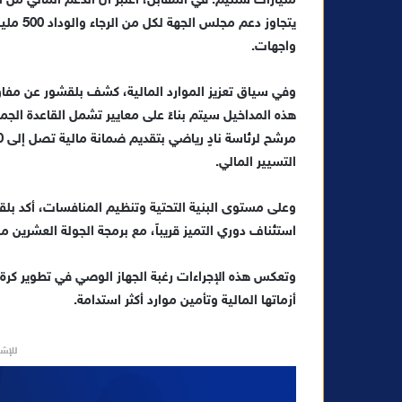
مليارات سنتيم. في المقابل، اعتبر أن الدعم المالي من 
و
يتجاوز د
ن
واجهات.
ي
ا
وفي سياق تعزيز الموارد المالية، كشف بلقشور عن مفاوض
هذه المداخيل سيتم بناءً على معايير تشمل القاعدة الجماه
التسيير المالي.
وعلى مستوى البنية التحتية وتنظيم المنافسات، أكد بلق
استئناف دوري التميز قريباً، مع برمجة الجولة العشرين من البطولة ال
وتعكس هذه الإجراءات رغبة الجهاز الوصي في تطوير كرة ا
أزماتها المالية وتأمين موارد أكثر استدامة.
للإشه