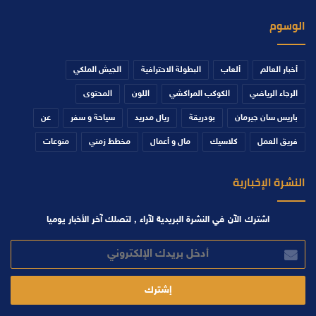
الوسوم
أخبار العالم
ألعاب
البطولة الاحترافية
الجيش الملكي
الرجاء الرياضي
الكوكب المراكشي
اللون
المحتوى
باريس سان جيرمان
بودريقة
ريال مدريد
سياحة و سفر
عن
فريق العمل
كلاسيك
مال و أعمال
مخطط زمني
منوعات
النشرة الإخبارية
اشترك الآن في النشرة البريدية لآراء , لتصلك آخر الأخبار يوميا
أدخل
بريدك
الإلكتروني