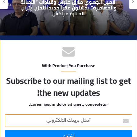
بعد تداول فيديو يوثق العملية.. أمن مراكش
ي
يطيح بقاصر مشتبه في تورطه في سرقة
مسلحة..
ب
With Product You Purchase
Subscribe to our mailing list to get
the new updates!
Lorem ipsum dolor sit amet, consectetur.
أ
د
خ
ل
ب