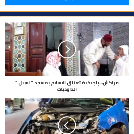
ر
ي
د
ك
ا
ل
إ
ل
ك
ت
ر
و
ن
ي
مراكش…بلجيكية تعتنق الاسلام بمسجد " اسيل "
الداوديات