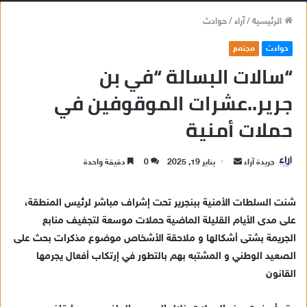
الرئيسية
/
آراء
/
حوادث
حوادث
مجتمع
“سالات البسالة “في بن
جرير..عشرات الموقوفين في
حملات أمنية
جريدة آراء
أ
يناير 19, 2025
0
دقيقة واحدة
ر
س
شنت السلطات الأمنية ببنجرير تحت إشراف مباشر لرئيس المنطقة،
ل
على مدى الأيام القليلة الماضية حملات موسعة لتجفيف منابع
ب
الجريمة بشتى أشكالها و ملاحقة الأشخاص موضوع مذكرات بحث على
ر
الصعيد الوطني و المشتبه بهم بالتطور في إرتكاب أفعال يجرمها
ي
القانون
د
ا