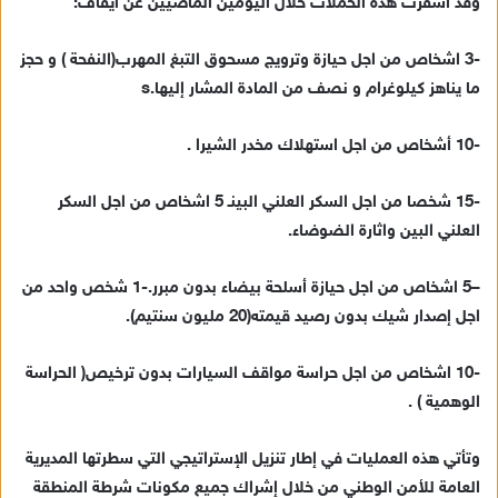
وقد أسفرت هذه الحملات خلال اليومين الماضيين
عن ايقاف:
إ
ل
ك
-3 اشخاص من اجل حيازة وترويج مسحوق التبغ المهرب(النفحة ) و حجز
ت
ما يناهز كيلوغرام و نصف من المادة المشار إليها.
s
ر
و
-10 أشخاص من اجل استهلاك مخدر الشيرا .
ن
ي
-15 شخصا من اجل السكر العلني البين
ـ 5 اشخاص من اجل السكر
ا
العلني البين واثارة الضوضاء.
–
5 اشخاص من اجل حيازة أسلحة بيضاء بدون مبرر.
-1 شخص واحد من
اجل إصدار شيك بدون رصيد قيمته(20 مليون سنتيم).
-10 اشخاص من اجل حراسة مواقف السيارات بدون ترخيص( الحراسة
الوهمية ) .
وتأتي هذه العمليات في إطار تنزيل الإستراتيجي التي سطرتها المديرية
العامة للأمن الوطني من خلال إشراك جميع مكونات شرطة المنطقة