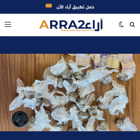
حمل تطبيق آراء الآن
بحث
الوضع
الق
عن
المظلم