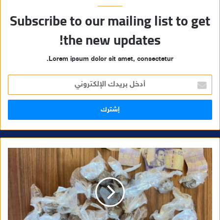
Subscribe to our mailing list to get
the new updates!
Lorem ipsum dolor sit amet, consectetur.
أ
د
خ
ل
ب
ر
ي
د
ك
ا
ل
إ
ل
ك
ت
ر
و
ن