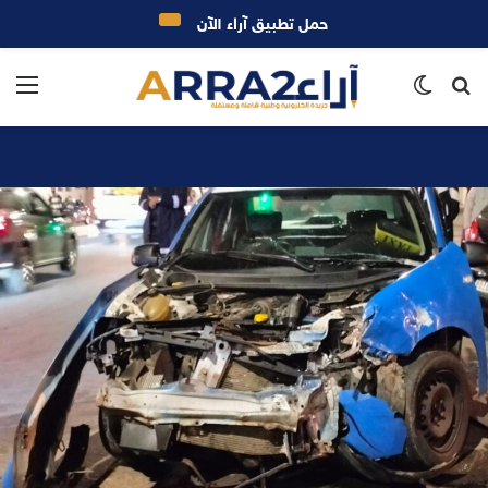
حمل تطبيق آراء الآن
بحث
الوضع
الق
عن
المظلم