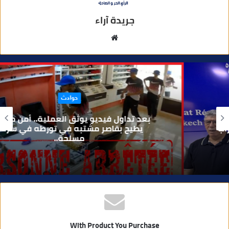
جريدة آراء
م
و
ق
ع
ا
حوادث
ل
و
بعد تداول فيديو يوثق العملية.. أمن مراكش
ي
يطيح بقاصر مشتبه في تورطه في سرقة
مسلحة..
ب
With Product You Purchase