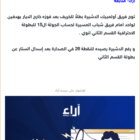
آراء- متابعة
ل
ب
توج فريق أولمبيك الدشيرة بطلاً للخريف بعد فوزه خارج الديار بهدفين
ر
لواحد امام فريق شباب المسيرة لحساب الجولة ال15 للبطولة
ي
الاحترافية القسم الثاني انوي .
د
ا
و رفع الدشيرة رصيده للنقطة 26 في الصدارة بعد إسدال الستار عن
إ
بطولة القسم الثاني
ل
ك
ت
ر
و
للإشهار على جريدة آراء
ن
ي
ا