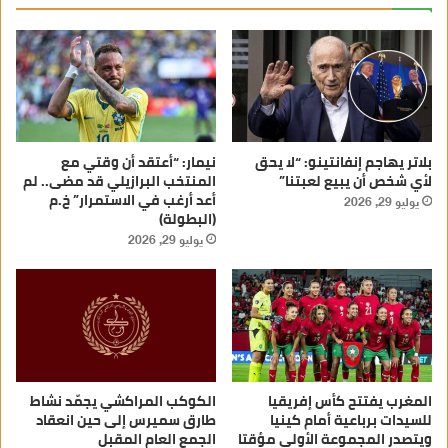
بلاتر يهاجم إنفانتينو: “لا يحق
نيمار: “أعتقد أن وقتي مع
لأي شخص أن يبيع لعبتنا”
المنتخب البرازيلي قد مضى.. لم
أعد أرغب في الاستمرار” خ.م
يوليو 29, 2026
(البطولة)
يوليو 29, 2026
المغرب يفتتح كأس إفريقيا
الكوكب المراكشي يجمّد نشاط
للسيدات برباعية أمام كينيا
طارق سميرس إلى حين انعقاد
ويتصدر المجموعة الأولى مؤقتا
الجمع العام المقبل