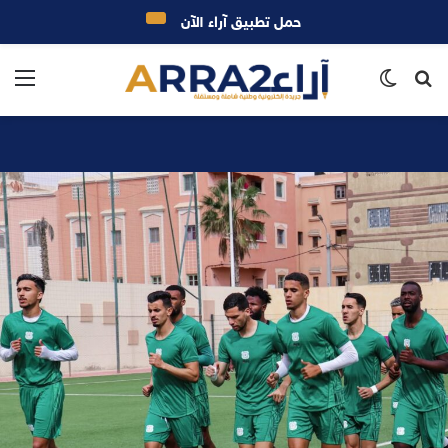
حمل تطبيق آراء الآن
بحث
الوضع
الق
عن
المظلم