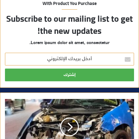
With Product You Purchase
Subscribe to our mailing list to get
the new updates!
Lorem ipsum dolor sit amet, consectetur.
أ
د
خ
ل
ب
ر
ي
د
ك
ا
ل
إ
ل
ك
ت
ر
و