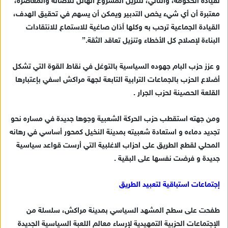
لقيادة الحكومة، والثاني، لتنزيل المشروع الهائل للأصالة والمعاصرة،
معتبرة أن أي شيء يخص التدبير ويمكن أن يسهم في تحقيق الهدف،
القيادة الجماعية ترحب به وكلها اَذان صاغية للاستماع للانتقادات
البناءة لإصلاح كل الأخطاء وتنزيل تعاقد الثقة.”
و عزز حزب البام جهوده السياسية بالتوغل في نقاط القوة التي تشكل
أضلاع الحزب بالجماعات الترابية التابعة لجهة مراكش اسفي بإعتبارها
القلعة الحصينة لحزب الجرار .
ومن جهته استقطب حزب الحركة الشعبية وجوها جديدة في مساره نحو
تجديد دماءه و استعادة شعبيته بمدينة النخيل كمحور أساسي في رهانه
المحلي لقطع الطريق على احزاب الاغلبية التي أرست قواعد سياسية
جديدة و فرضت نفسها على البقية .
إجتماعات استباقية لتعبيد الطريق
طفحت على سطح المشهد السياسي بمدينة مراكش، سلسلة من
الإجتماعات الحزبية التمهيدية لإرساء معالم اللعبة السياسية الجديدة