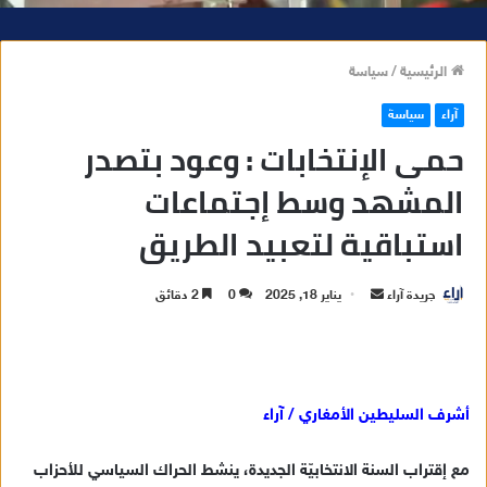
الرئيسية
/
سياسة
آراء
سياسة
حمى الإنتخابات : وعود بتصدر
المشهد وسط إجتماعات
استباقية لتعبيد الطريق
جريدة آراء
أ
يناير 18, 2025
0
2 دقائق
ر
س
ل
ب
أشرف السليطين الأمغاري / آراء
ر
ي
مع إقتراب السنة الانتخابيّة الجديدة، ينشط الحراك السياسي للأحزاب
د