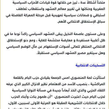
متخذاً أشكالاً عدة ، تبرز من خلالها قوة قيادات الأحزاب السياسية
ا
المغربية وحنكتها في تغيير معالم المشهد واستقطاب تعاطف
إ
استباقي و ضمانات سياسية تمهيدية قبل مرحلة المعركة الفاصلة في
ل
ك
سباق الإستحقاق الانتخابي الأهم.
ت
ر
وعلى مستوى عاصمة النخيل يبقى المشهد السياسي راكداً نوعا ما في
و
ظل أغلبية مستفردة و معارضة محتشمة للغاية ، ومع دنو الإستحقاق
ن
الانتخابي المنتظر تتعالى أصوات الإستفهام عن مآل الوضع السياسي
ي
وهل سيتغير مصير المشهد السياسي مستقبلاً.
ا
التسخينات الانتخابية
استأثرت لمة المنصوري امس الجمعة بقيادي حزب البام بالقلعة
المراكشية ، بنصيب الأسد من الاهتمام نظير الانزال الكبير الذي عرفه
اللقاء الحزبي والذي اتخذ أبعاداً جديدة في مسألة النوايا السياسية
لحزب البام حيث اعتبرت المنصوري “
أن طموح بنات وأبناء الحزب
خلال الانتخابات التشريعية المقبلة هو المرتبة الأولى لسببين، الأول،