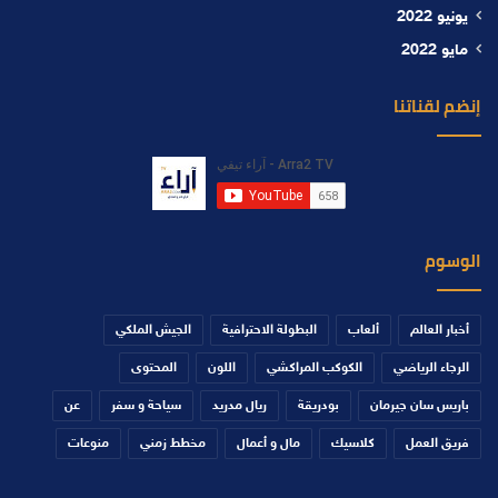
يونيو 2022
مايو 2022
إنضم لقناتنا
الوسوم
أخبار العالم
ألعاب
البطولة الاحترافية
الجيش الملكي
الرجاء الرياضي
الكوكب المراكشي
اللون
المحتوى
باريس سان جيرمان
بودريقة
ريال مدريد
سياحة و سفر
عن
فريق العمل
كلاسيك
مال و أعمال
مخطط زمني
منوعات