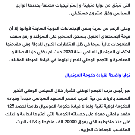
التي تنبثق من نوايا متباينة و إستراتيجيات مختلفة يحددها الوازع
السياسي وفق مشروع مستقبلي .
وعلى الرغم من سرية بعض الإجتماعات الحزبية السابقة لأوانها إلا أن
قيمة الإستحقاق المقبل يستحق التشمير على السواعد و رفع سقف
الطموحات عاليآ سيما في ظل الانتظارات الكبرى للدولة وفي مقدمتها
احتضان المونديال العالمي سنة 2030 حيث لم يخفي حزبا الاصالة و
المعاصرة و التجمع الوطني للاحرار نيتهما في قيادة المرحلة المقبلة .
نوايا واضحة لقيادة حكومة المونديال
عبر رئيس حزب التجمع الوطني للأحرار خلال المجلس الوطني الأخير
المنعقد بالرباط عن نية الحزب لتصدر المشهد السياسي مجدداً وقيادة
الحكومة لولاية ثانية ولما لا قيادة حكومة المونديال طامحاً لحصد 125
مقعد برلماني معولا على حصيلته الكومية للتي أعتبرها ايجابية و كذلك
غلى عذذ منخرطيه الذي يفوق 20000 الف منخرطا و كذلك الارث
المكتسب للجماعات الحزبية .