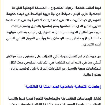
فيما أعلنت فاطمة الزهراء المنصوري ، المنسقة الوطنية للقيادة
الجماعية لحزب البام ، صراحة عن نية حزبها الواضحة في قيادة حكومة
المونديال حيث أبرزت ذلك في عدة خرجات اعلامية بما في ذلك لقاءها
الحزبي الاخير الذي استضافتها بمقر إقامتها بالنخيل وضم قيادات
حزبية من أقاليم الجهة مسجلا عودة المهاجري وغياب بنطالب مؤازرة
دائما بكوداز و حنيش وعبد الرحمان وافا ورئيس الفريق النيابي البامي
أحمد التويزي .
من جهة اخرى لم تتضح صورة باقي الأحزاب على مستوى جهة مراكش
آسفي بما في ذلك أحزاب الاغلبية في التحالف الحكومي حيث تظل
الاحتماعات سرية بانسيق مع القيادات المركزية قبل توضيح نواياه
بصورة علنية.
إرهاصات اقتصادية واجتماعية تهدد المشاركة الانتخابية
تشكل الإرهاصات الاقتصاديّة والإجتماعية الأخيرة ‏تحديا كبيرا بالنسبة
للاحزاب السياسية ‏المغربية لحصد ‏مشاركة انتخابية واسعة ، حيث