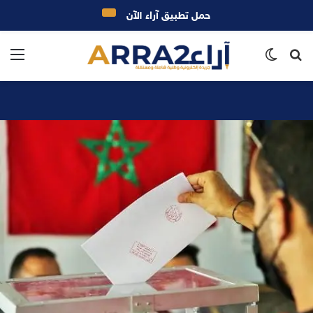
حمل تطبيق آراء الآن
بحث
الوضع
الق
عن
المظلم