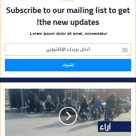
Subscribe to our mailing list to get
the new updates!
Lorem ipsum dolor sit amet, consectetur.
أ
د
خ
ل
ب
ر
ي
د
ك
ا
ل
إ
ل
ك
ت
ر
و
ن
ي