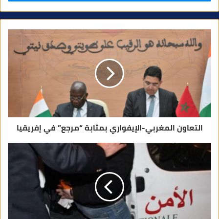
ي
د
ك
ا
ل
إ
ل
ك
ت
ر
و
ن
ي
التعاون المغربي-الإيفواري بمثابة “مرجع” في إفريقيا