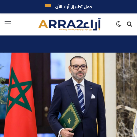
حمل تطبيق آراء الآن
بحث
الوضع
الق
عن
المظلم