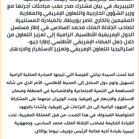
الليبيرية، في بيان مشترك صدر عقب مباحثات أجرتها مع
ي
وزير الشؤون الخارجية والتعاون الإفريقي والمغاربة
د
المقيمين بالخارج، ناصر بوريطة، بالمبادرة المستنيرة
ا
لصاحب الجلالة الملك محمد السادس، في إطار مسلسل
إ
الدول الإفريقية الأطلسية، الرامية إلى تعزيز التعاون من
ل
خلال جعل الفضاء الإفريقي الأطلسي إطارا جيو-
ك
استراتيجيا للتعاون الإفريقي وتعزيز الاستقرار والازدهار.
ت
ر
و
ن
كما ثمنت السيدة نيانتي الفرصة التي تتيحها المبادرة الملكية الرامية
ي
لتسهيل ولوج دول الساحل إلى المحيط الأطلسي، الأمر الذي من شأنه
ا
المساهمة في التنمية الاجتماعية والاقتصادية في المنطقة وضمان
الاستقرار والازدهار في إفريقيا. وجدد الوزيران عزمهما على المشاركة
في الجهود الرامية إلى حل النزاعات في إفريقيا، وأشادا بالجهود
المتواصلة المبذولة، في هذا الصدد، من قبل المملكة المغربية، تحت
القيادة الحكيمة لصاحب الجلالة الملك محمد السادس، وجمهورية
ليبيريا بقيادة أخيه فخامة الرئيس جوزيف نيوما بواكاي.