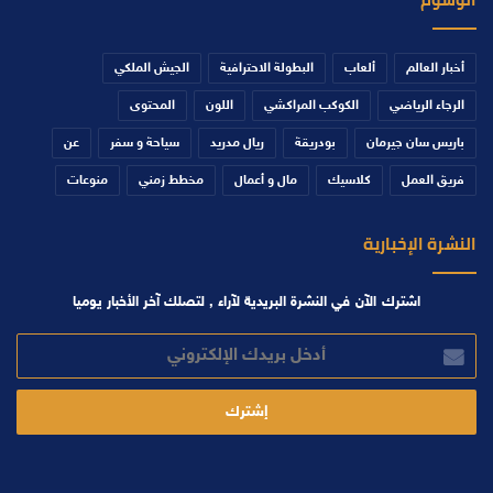
أخبار العالم
ألعاب
البطولة الاحترافية
الجيش الملكي
الرجاء الرياضي
الكوكب المراكشي
اللون
المحتوى
باريس سان جيرمان
بودريقة
ريال مدريد
سياحة و سفر
عن
فريق العمل
كلاسيك
مال و أعمال
مخطط زمني
منوعات
النشرة الإخبارية
اشترك الآن في النشرة البريدية لآراء , لتصلك آخر الأخبار يوميا
أدخل
بريدك
الإلكتروني