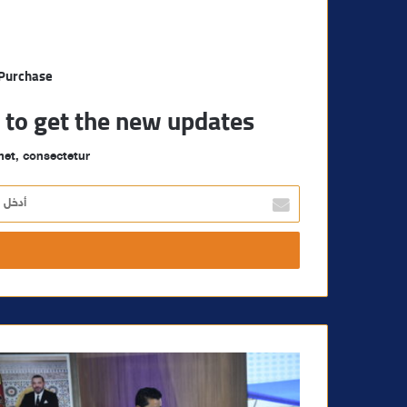
 Purchase
t to get the new updates!
et, consectetur.
أ
د
خ
ل
ب
ر
ي
د
ك
ا
ل
إ
ل
ك
ت