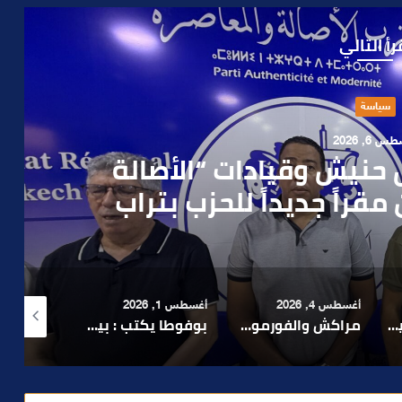
رأ التالي
حوادث
 4, 2026
العملية.. أمن مراكش يطيح
رطه في سرقة مسلحة..
أغسطس 1, 2026
أغسطس 6, 2026
أغسطس 6, 2026
لا 1.. حلم عالمي توقف في المنعرج الأخير؟
بوفوطا يكتب : بين صمت الحكومة وسباق الانتخابات… هل أصبحت إدارة الأزمات خارج أولويات الفاعلين السياسيين؟
رشيد نجاح يدق ناقوس الخطر بشأن تعثر الملفات الاستثمارية بمراكش ويدعو إلى تسريع المساطر الإدارية..