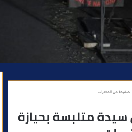
سيدة متلبسة بحيازة