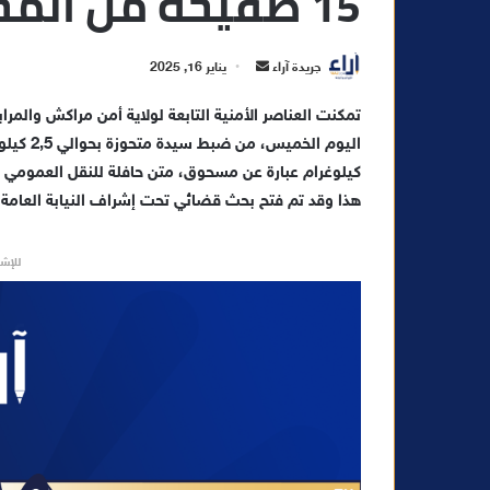
15 صفيحة من المخدرات
أ
جريدة آراء
يناير 16, 2025
ر
تمكنت العناصر الأمنية التابعة لولاية أمن مراكش والم
س
ل
ب
كيلوغرام عبارة عن مسحوق، متن حافلة للنقل العمومي ق
ر
هذا وقد تم فتح بحث قضائي تحت إشراف النيابة العامة
ي
د
للإشه
ا
إ
ل
ك
ت
ر
و
ن
ي