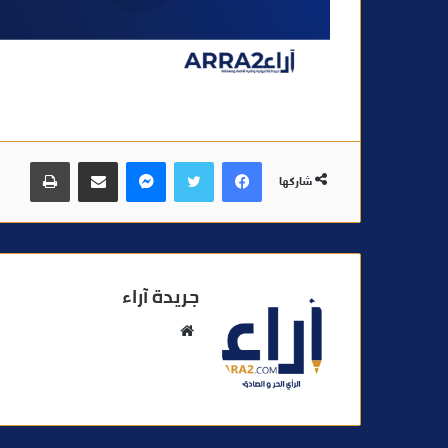
فيسبوك
تويتر
ماسنجر
مشاركة عبر البريد
طباعة
شاركها
جريدة آراء
م
و
ق
ع
ا