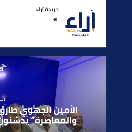
جريدة آراء
م
و
ق
ع
ا
ل
و
أق
ي
ب
أغسطس
بعد تداول فيديو يوثق 
بقاصر مشتبه في تو