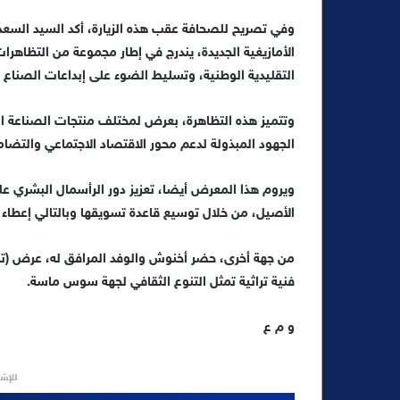
و
وفي تصريح للصحافة عقب هذه الزيارة، أكد السيد السعدي
ن
الأمازيغية الجديدة، يندرج في إطار مجموعة من التظاه
ي
التقليدية الوطنية، وتسليط الضوء على إبداعات الصناع ا
ا
وتتميز هذه التظاهرة، بعرض لمختلف منتجات الصناعة الت
الجهود المبذولة لدعم محور الاقتصاد الاجتماعي والتضام
ويروم هذا المعرض أيضا، تعزيز دور الرأسمال البشري عل
الأصيل، من خلال توسيع قاعدة تسويقها وبالتالي إعطاء 
من جهة أخرى، حضر أخنوش والوفد المرافق له، عرض (تنڭ
فنية تراثية تمثل التنوع الثقافي لجهة سوس ماسة.
و م ع
للإشه