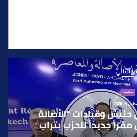
رأ التالي
حوادث
 4, 2026
العملية.. أمن مراكش يطيح
رطه في سرقة مسلحة..