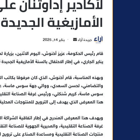
لأكادير إداوتنان 
الأمازيغية الجديدة
أ
جريدة آراء
يناير 14, 2025
ر
س
يناير الجاري، في إطار الاحتفال بالسنة الأمازيغية الجديدة 2975.
ل
ب
ر
وبهذه المناسبة، قام أخنوش، الذي كان مرفوقا بكاتب الد
ي
والتضامني، لحسن السعدي، ووالي جهة سوس ماسة، عامل
د
سوس ماسة، كريم شنكلي، ورئيس غرفة الصناعة التقليد
ا
هذا المعرض الذي يهدف إلى الترويج للمنتوجات المحلية 
إ
ل
ويهدف هذا المعرض المندرج في إطار اتفاقية الشراكة
ك
غرفة الصناعة التقليدية، والمديرية الجهوية للصناعة التقل
ت
منتجات الصناعة التقليدية ومساعدة الصناع على ترويج اب
ر