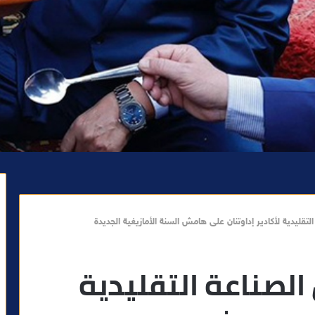
قليدية لأكادير إداوتنان على هامش السنة الأمازيغية الجديدة
لصناعة التقليدية