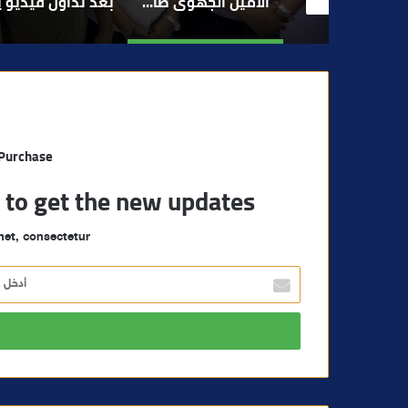
الأمين الجهوي طارق حنيش وقيادات “الأصالة والمعاصرة” يدشنون مقراً جديداً للحزب بتراب المنارة مراكش
بعد تداول فيديو يوثق العملية.. أمن مراكش يطيح بقاصر مشتبه في تورطه في سرقة مسلحة..
مراكش والفورمو
 Purchase
t to get the new updates!
et, consectetur.
أ
د
خ
ل
ب
ر
ي
د
ك
ا