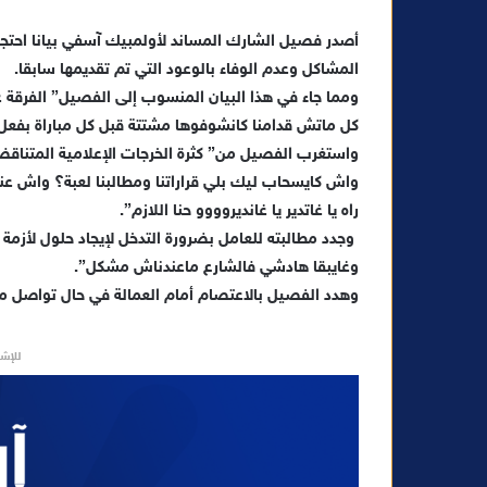
ل
أصدر فصيل الشارك المساند لأولمبيك آسفي بيانا احتجا
ب
ر
المشاكل وعدم الوفاء بالوعود التي تم تقديمها سابقا.
ي
ومما جاء في هذا البيان المنسوب إلى الفصيل” الفرقة
د
كل ماتش قدامنا كانشوفوها مشتتة قبل كل مباراة بفعل
ا
واستغرب الفصيل من” كثرة الخرجات الإعلامية المتناق
إ
واش كايسحاب ليك بلي قراراتنا ومطالبنا لعبة؟ واش عند 
ل
راه يا غاتدير يا غانديروووو حنا اللازم”.
ك
وجدد مطالبته للعامل بضرورة التدخل لإيجاد حلول لأزمة 
ت
وغايبقا هادشي فالشارع ماعندناش مشكل”.
ر
وهدد الفصيل بالاعتصام أمام العمالة في حال تواصل م
و
ن
ي
للإشه
ا