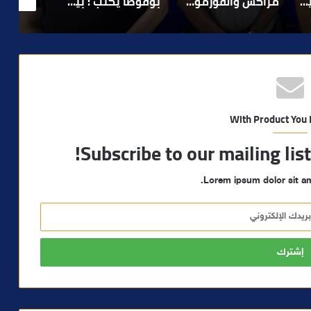
لا 1.. حلم عالمي توقف في المنعرج الأخير؟
بوفوطا يكتب : بين صمت الحكومة وسباق الانتخابات… هل أصبحت إدارة الأزمات خارج أولويات الفاعلين السياسيين؟
رشيد نجاح يدق ناقوس الخطر بشأن تعثر الملفات الاستثمارية بمراكش ويدعو إلى تسريع المساطر الإدارية..
With Product You
Subscribe to our mailing lis
Lorem ipsum dolor sit am