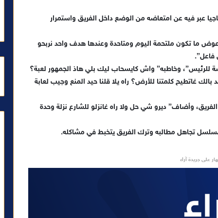
جيا عبر فيه عن امتعاضه من الوضع داخل الفريق واستمرار
 عوض ما تكون ملتحمة اليوم ومتاحدة وعندها هدف واحد نربحو
 فاعل”.
ضة للرئيس”، وخاطبه” واش كايسحاب ليك بلي هاذ الجمهور لعبة؟
بالك غاتطيح كلمتنا للأرض؟ راه يلا قلنا حيد المنع وجيب لعابة
الفريق، وأضاف” ديرو شي حل ولا راه غانزلو للشارع نزلة وحدة
سلسل تجاهل مطالبه وترك الفريق يتخبط في مشاكله.
ار على جريدة آراء