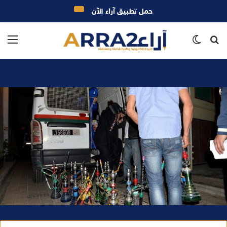
حمل تطبيق آراء الآن
بحث
الوضع
الق
عن
المظلم