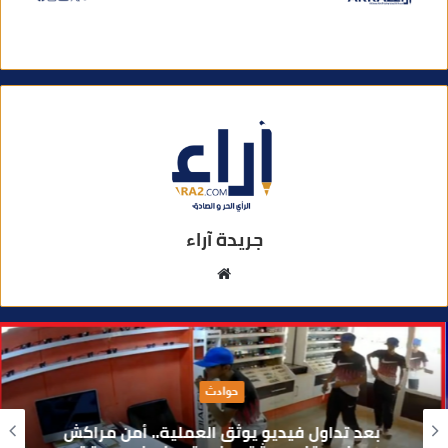
جريدة آراء
م
و
ق
ع
ا
حوادث
ل
و
بعد تداول فيديو يوثق العملية.. أمن مراكش
ي