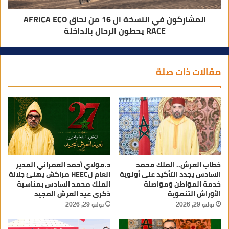
المشاركون في النسخة ال 16 من لحاق AFRICA ECO
RACE يحطون الرحال بالداخلة
مقالات ذات صلة
خطاب العرش.. الملك محمد
د.مولاي أحمد العمراني المدير
السادس يجدد التأكيد على أولوية
العام لHEEC مراكش يهنئ جلالة
خدمة المواطن ومواصلة
الملك محمد السادس بمناسبة
الأوراش التنموية
ذكرى عيد العرش المجيد
يوليو 29, 2026
يوليو 29, 2026