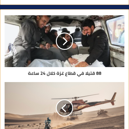
ي
د
ك
ا
ل
إ
ل
ك
ت
ر
و
ن
ي
88 قتيلا في قطاع غزة خلال 24 ساعة