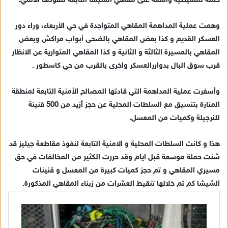
حملة تمشيطية واسعة على مقاهي الشيشا التابعة لنفوذها الأمني.
ي
د
وهمت عملية المداهمة المقاهي المتواجدة في حي الأربعاء، وراء دور
ا
العسكر القديم و كذا بعض المقاهي بالضحى أبواب مراكش وبعض
إ
المقاهي بالمسيرة الثالثة و الثانية و كذا المقاهي المتوارية عن الانظار
ل
ك
قرب سوق البال بدواررالعسكر واخرى بالقرب من حي كاسطور .
ت
ر
وأسفرت عملية المداهمة التي قادتها المصالح الأمنية التابعة لمنطقة
و
المنارة بتنسيق مع السلطات المحلية عن حجز أزيد من 500 قنينة
ن
للنرجيلة وكميات من المعسل.
ي
ا
هذا و كانت السلطات المحلية و الامنية التابعة لنفوذ مقاطعة جيليز قد
شنت حملة موسعة قبل ايام وقد حررت الكثير من المخالفات في حق
مسيري المقاهي و تم حجز كميات كبيرة من المعسل و قنينات
الشيشا كم تم خلالها تنقيط العشرات من زبناء المقاهي المذكورة.