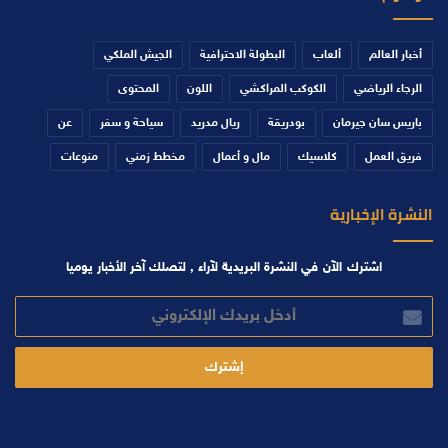
أخبار العالم
ألعاب
البطولة الاحترافية
الجيش الملكي
الرجاء الرياضي
الكوكب المراكشي
اللون
المحتوى
باريس سان جيرمان
بودريقة
ريال مدريد
سياحة و سفر
عن
فريق العمل
كلاسيك
مال و أعمال
مخطط زمني
منوعات
النشرة الإخبارية
اشترك الآن في النشرة البريدية لآراء , لتصلك آخر الأخبار يوميا
أدخل
بريدك
الإلكتروني