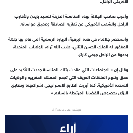
د
الأمريكي الراحل.
ا
إ
وأعرب صاحب الجلالة بهذه المناسبة الحزينة للسيد بايدن ولأقارب
ل
الراحل والشعب الأمريكي عن تعازيه الصادقة وعميق مواساته.
ك
ت
واستحضر جلالته، في هذه البرقية، الزيارة الرسمية التي قام بها جلالة
ر
المغفور له الملك الحسن الثاني، طيب الله ثراه، للولايات المتحدة،
و
بدعوة من الراحل جيمي كارتر.
ن
ي
وقال إن « الاجتماعات التي عقدت بتلك المناسبة جددت التأكيد على
ا
عمق وتنوع العلاقات العريقة التي تجمع المملكة المغربية والولايات
المتحدة الأمريكية. كما أبرزت الطابع الاستراتيجي لشراكتهما وتطابق
الرؤى بخصوص القضايا المرتبطة بالسلام »
للإشهار على جريدة آراء