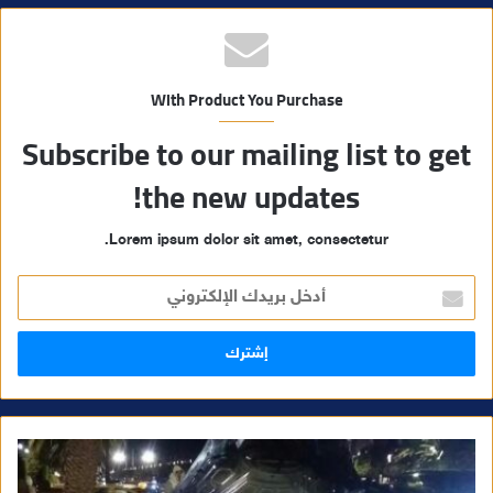
With Product You Purchase
Subscribe to our mailing list to get
the new updates!
Lorem ipsum dolor sit amet, consectetur.
أ
د
خ
ل
ب
ر
ي
د
ك
ا
ل
إ