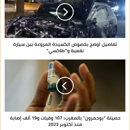
ل
ك
ت
ر
و
ن
ي
تفاصيل أوضح بخصوص الكسيدة المروعة بين سيارة
نفعية و"طاكسي"
حصيلة “بوحمرون” بالمغرب: 107 وفيات و19 ألف إصابة
منذ أكتوبر 2023