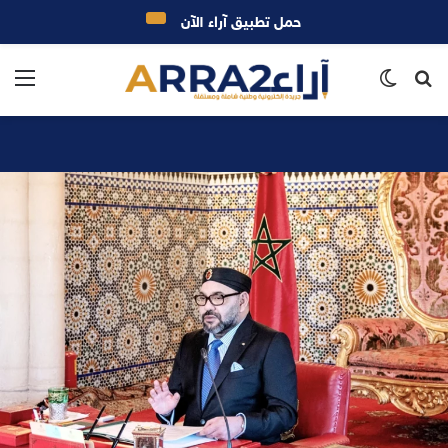
حمل تطبيق آراء الآن
بحث
الوضع
الق
عن
المظلم