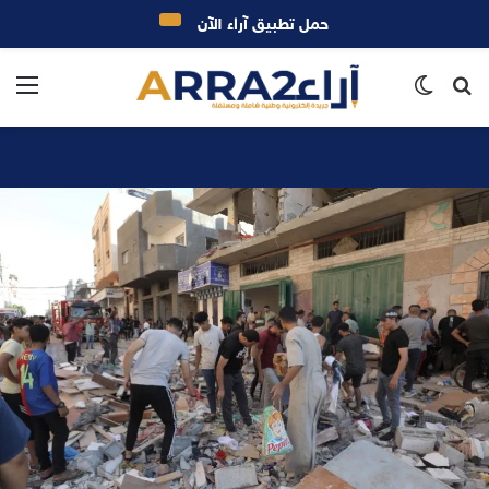
حمل تطبيق آراء الآن
بحث
الوضع
الق
عن
المظلم