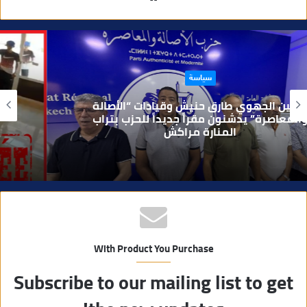
و
ق
ع
ا
حوادث
ل
و
بعد تداول فيديو يوثق العملية.. أمن مراكش
ي
يطيح بقاصر مشتبه في تورطه في سرقة
مسلحة..
ب
With Product You Purchase
Subscribe to our mailing list to get