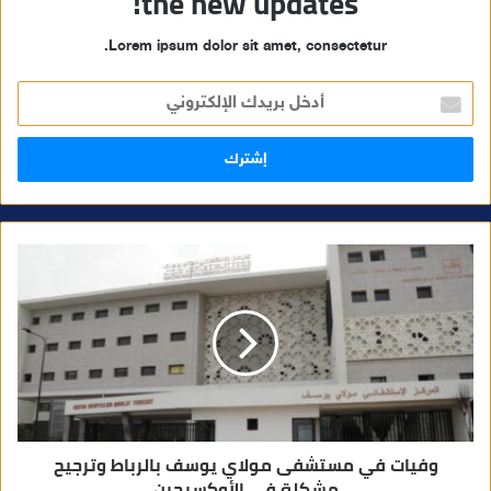
the new updates!
Lorem ipsum dolor sit amet, consectetur.
أ
د
خ
ل
ب
ر
ي
د
ك
ا
ل
إ
ل
ك
ت
ر
و
ن
ي
وفيات في مستشفى مولاي يوسف بالرباط وترجيح
مشكلة في الأوكسيجين