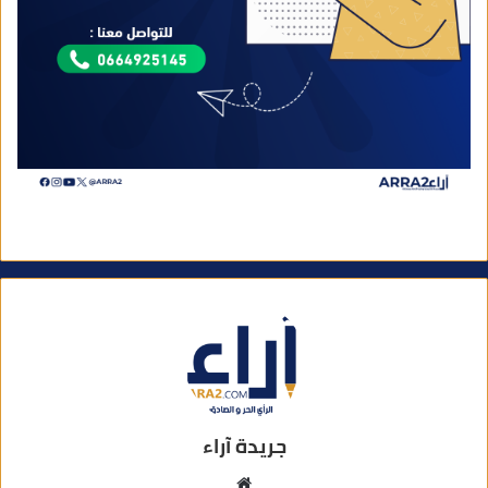
جريدة آراء
م