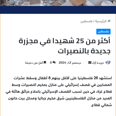
الرئيسية
/
فلسطين
فلسطين
أكثر من 25 شهيدا في مجزرة
جديدة بالنصيرات
جريدة آراء
أ
ديسمبر 12, 2024
0
أقل من دقيقة
ر
س
استشهد 26 فلسطينيا على الأقل بينهم 8 أطفال وسقط عشرات
ل
المصابين في قصف إسرائيلي على منازل بمخيم النصيرات وسط
ب
قطاع غزة، في حين تسبب القصف الإسرائيلي باندلاع حرائق هائلة في
ر
العديد من منازل الفلسطينيين شرق مخيم جباليا ومدخل بيت حانون
ي
شمالي قطاع.
د
ا