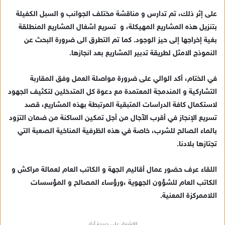
على إثر ذلك، تم تدارس و مناقشة مختلف الجوانب و السبل الكفيلة
بتنزيل هذه المشاريع المهيكلة، و تسريع اشغال المشاريع المنطلقة
بغية إخراجها إلى حيز الوجود. كما تم التطرق الى ضرورة البحث عن
النموذج الامثل لطريقة تدبير المشاريع بعد انجازها.
في الختام، أكد الوالي على ضرورة مواصلة العمل وفق المقاربة
التشاركية و المندمجة المعتمدة مع دعوة كل المتدخلين لتكثيف الجهود
لاستكمال كافة الدراسات المتبقية المرتبطة بهذه المشاريع، قصد
تسريع الإنجاز في أقرب الآجال من أجل تمكين الساكنة من ضمان التزود
بالماء الصالح للشرب، خاصة في هذه الظرفية المناخية الصعبة التي
تجتازها بلادنا.
اللقاء عرف حضور عمال أقاليم الجهة و الكاتب العام لعمالة مراكش و
الكاتب العام للشؤون الجهوية ،ورؤساء المصالح و المؤسسات
اللاممركزة المعنية.
للإشهار على جريدة آراء