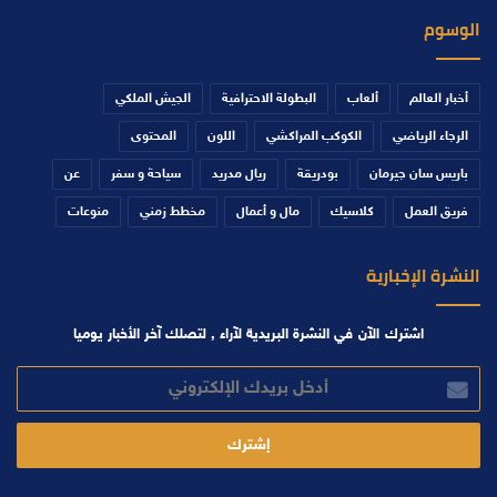
الوسوم
أخبار العالم
ألعاب
البطولة الاحترافية
الجيش الملكي
الرجاء الرياضي
الكوكب المراكشي
اللون
المحتوى
باريس سان جيرمان
بودريقة
ريال مدريد
سياحة و سفر
عن
فريق العمل
كلاسيك
مال و أعمال
مخطط زمني
منوعات
النشرة الإخبارية
اشترك الآن في النشرة البريدية لآراء , لتصلك آخر الأخبار يوميا
أدخل
بريدك
الإلكتروني