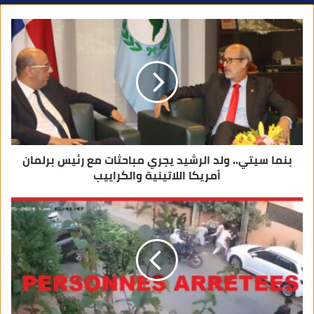
ك
ا
ل
إ
ل
ك
ت
ر
و
ن
ي
بنما سيتي.. ولد الرشيد يجري مباحثات مع رئيس برلمان
أمريكا اللاتينية والكراييب