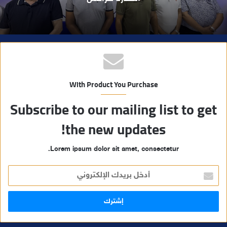
With Product You Purchase
Subscribe to our mailing list to get
the new updates!
Lorem ipsum dolor sit amet, consectetur.
أ
د
خ
ل
ب
ر
ي
د