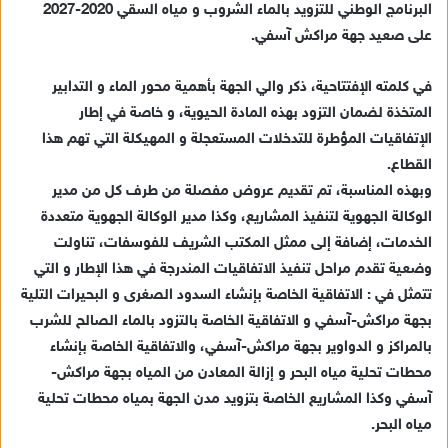
البرنامج الوطني للتزويد بالماء الشروب و مياه السقي 2020-2027
ي
على صعيد جهة مراكش آسفي.
د
ا
في كلمته الإفتتاحية، ذكر والي الجهة بأهمية محور الماء و التدابير
إ
المتخذة لضمان التزود بهذه المادة الحيوية، و خاصة في إطار
ل
ك
الإتفاقيات المؤطرة للتدخلات المستعجلة و المهيكلة التي تهم هذا
ت
القطاع.
ر
وبهذه المناسبة، تم تقديم عروض مفصلة من طرف كل من مدير
و
الوكالة الجهوية لتنفيذ المشاريع، وكذا مدير الوكالة الجهوية متعددة
ن
الخدمات، إضافة إلى ممثل المكتب الشريف للفوسفات، تناولت
ي
وضعية تقدم مراحل تنفيذ الاتفاقيات المندرجة في هذا الإطار و التي
ا
تتمثل في : الاتفاقية الخاصة بإنشاء السدود الصغرى و البحيرات التلية
بجهة مراكش-آسفي و الاتفاقية الخاصة بالتزود بالماء الصالح للشرب
بالمراكز و الدواوير بجهة مراكش-آسفي، والاتفاقية الخاصة بإنشاء
محطات تحلية مياه البحر و إزالة المعادن من المياه بجهة مراكش-
آسفي وكذا المشاريع الخاصة بتزويد مدن الجهة بمياه محطات تحلية
مياه البحر.