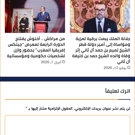
جلالة الملك يبعث برقية تعزية
من مراكش .. أخنوش يفتتح
ومواساة إلى أمير دولة قطر
الدورة الرابعة لمعرض “جيتكس
الشيخ تميم بن حمد آل ثاني إثر
إفريقيا المغرب” بحضور وازن
وفاة والده الشيخ حمد بن خليفة
لشخصيات حكومية ومؤسساتية
آل ثاني
أبريل 7, 2026
يوليو 13, 2026
اترك تعليقاً
لن يتم نشر عنوان بريدك الإلكتروني.
الحقول الإلزامية مشار إليها بـ
*
ا
ل