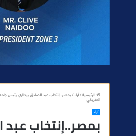
الرئيسية
/
آراء
/
الافريقي
آراء
بمصر..إنتخاب عبد 