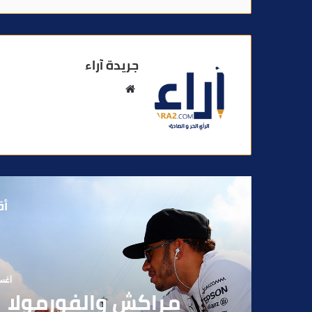
جريدة آراء
م
و
ق
ع
ا
ل
و
أق
ي
ب
أغسطس
بوفوطا يكتب : بي