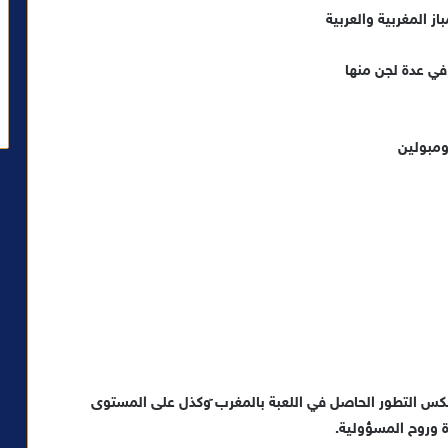
ز المغربية والعربية
ز في عدة لجن منها
ومبولين
كس التطور الحاصل في اللعبة بالمغرب ًوكذل على المستوى
ءة وروح المسؤولية.