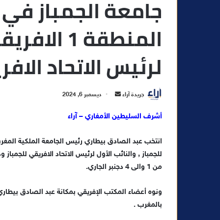
جامعة الجمباز في
المنطقة 1 ا
لرئيس الاتحاد الاف
أ
جريدة آراء
ديسمبر 6, 2024
ر
أشرف السليطين الأمغاري – آراء
س
ل
انتخب عبد الصادق بيطاري رئيس الجامعة الملكية المغربية 
ب
ر
للجمباز , والنائب الأول لرئيس الاتحاد الافريقي للجمبا
ي
من 1 والى 4 دجنبر الجاري.
د
ا
ونوه أعضاء المكتب الإفريقي بمكانة عبد الصادق بيطاري و
إ
بالمغرب .
ل