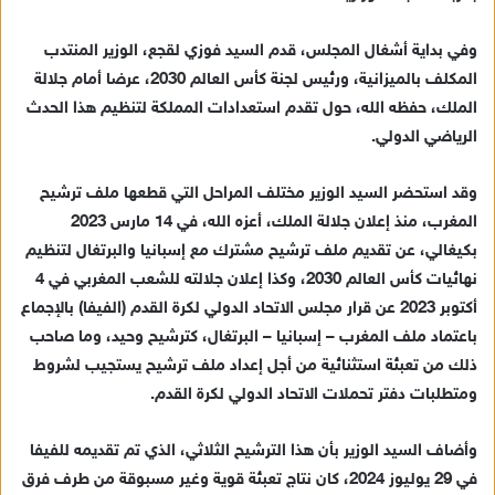
ك
ت
وفي بداية أشغال المجلس، قدم السيد فوزي لقجع، الوزير المنتدب
ر
المكلف بالميزانية، ورئيس لجنة كأس العالم 2030، عرضا أمام جلالة
و
الملك، حفظه الله، حول تقدم استعدادات المملكة لتنظيم هذا الحدث
ن
الرياضي الدولي.
ي
ا
وقد استحضر السيد الوزير مختلف المراحل التي قطعها ملف ترشيح
المغرب، منذ إعلان جلالة الملك، أعزه الله، في 14 مارس 2023
بكيغالي، عن تقديم ملف ترشيح مشترك مع إسبانيا والبرتغال لتنظيم
نهائيات كأس العالم 2030، وكذا إعلان جلالته للشعب المغربي في 4
أكتوبر 2023 عن قرار مجلس الاتحاد الدولي لكرة القدم (الفيفا) بالإجماع
باعتماد ملف المغرب – إسبانيا – البرتغال، كترشيح وحيد، وما صاحب
ذلك من تعبئة استثنائية من أجل إعداد ملف ترشيح يستجيب لشروط
ومتطلبات دفتر تحملات الاتحاد الدولي لكرة القدم.
وأضاف السيد الوزير بأن هذا الترشيح الثلاثي، الذي تم تقديمه للفيفا
في 29 يوليوز 2024، كان نتاج تعبئة قوية وغير مسبوقة من طرف فرق