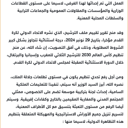
العمل التي تم إحداثها لهذا الغرض، لاسيما على مستوى القطاعات
الوزارية والمؤسسات والمقاولات العمومية والجماعات الترابية
والسلطات المحلية المعنية.
وقد منح تقرير تقييم ملف الترشيح، الذي نشره الاتحاد الدولي لكرة
القدم مؤخرا، بتاريخ 29 نونبر 2024، درجة استثنائية تتجاوز بشكل كبير
الشروط المطلوبة، وذلك في أفق التصويت، إن شاء الله، عن منح
تنظيم كأس العالم 2030 للترشيح الثلاثي للمغرب وإسبانيا والبرتغال،
خلال الدورة الاستثنائية المقبلة لمجلس الاتحاد الدولي لكرة القدم.
ومن أجل رفع تحدي تنظيم يكون في مستوى تطلعات جلالة الملك،
نصره الله، أبرز السيد الوزير أنه سيتم، تنفيذا للتعليمات الملكية
السامية، إحداث لجنة بتركيبة موسعة تضم على الخصوص، ممثلي
المجتمع المدني والمغاربة المقيمين بالخارج وكفاءات إفريقية. وسيتم
أيضا الرفع من مستوى التعبئة بتنسيق مع كل الأطراف المعنية،
لتسريع تنزيل جميع الأوراش الاستراتيجية والمهيكلة المتعلقة بتنظيم
هذه التظاهرة الدولية، لاسيما منها :