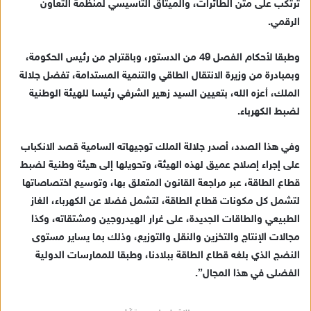
ترتكب على متن الطائرات، والميثاق التأسيسي لمنظمة التعاون
الرقمي.
وطبقا لأحكام الفصل 49 من الدستور، وباقتراح من رئيس الحكومة،
وبمبادرة من وزيرة الانتقال الطاقي والتنمية المستدامة، تفضل جلالة
الملك، أعزه الله، بتعيين السيد زهير الشرفي رئيسا للهيئة الوطنية
لضبط الكهرباء.
وفي هذا الصدد، أصدر جلالة الملك توجيهاته السامية قصد الانكباب
على إجراء إصلاح عميق لهذه الهيئة، وتحويلها إلى هيئة وطنية لضبط
قطاع الطاقة، عبر مراجعة القانون المتعلق بها، وتوسيع اختصاصاتها
لتشمل كل مكونات قطاع الطاقة، لتشمل فضلا عن الكهرباء، الغاز
الطبيعي والطاقات الجديدة، على غرار الهيدروجين ومشتقاته، وكذا
مجالات الإنتاج والتخزين والنقل والتوزيع، وذلك بما يساير مستوى
النضج الذي بلغه قطاع الطاقة ببلادنا، وطبقا للممارسات الدولية
الفضلى في هذا المجال”.