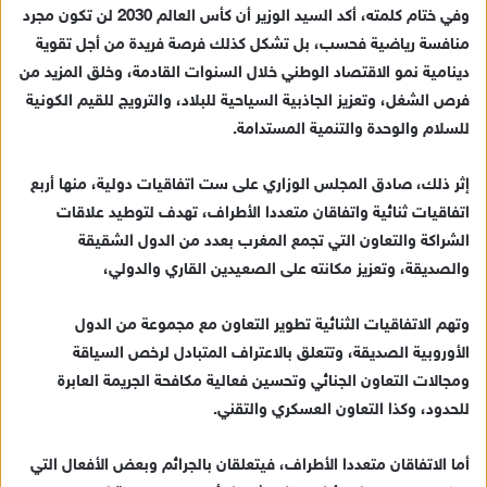
وفي ختام كلمته، أكد السيد الوزير أن كأس العالم 2030 لن تكون مجرد
منافسة رياضية فحسب، بل تشكل كذلك فرصة فريدة من أجل تقوية
دينامية نمو الاقتصاد الوطني خلال السنوات القادمة، وخلق المزيد من
فرص الشغل، وتعزيز الجاذبية السياحية للبلاد، والترويج للقيم الكونية
للسلام والوحدة والتنمية المستدامة.
إثر ذلك، صادق المجلس الوزاري على ست اتفاقيات دولية، منها أربع
اتفاقيات ثنائية واتفاقان متعددا الأطراف، تهدف لتوطيد علاقات
الشراكة والتعاون التي تجمع المغرب بعدد من الدول الشقيقة
والصديقة، وتعزيز مكانته على الصعيدين القاري والدولي،
وتهم الاتفاقيات الثنائية تطوير التعاون مع مجموعة من الدول
الأوروبية الصديقة، وتتعلق بالاعتراف المتبادل لرخص السياقة
ومجالات التعاون الجنائي وتحسين فعالية مكافحة الجريمة العابرة
للحدود، وكذا التعاون العسكري والتقني.
أما الاتفاقان متعددا الأطراف، فيتعلقان بالجرائم وبعض الأفعال التي