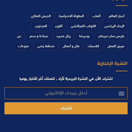
أخبار العالم
ألعاب
البطولة الاحترافية
الجيش الملكي
الرجاء الرياضي
الكوكب المراكشي
اللون
المحتوى
باريس سان جيرمان
بودريقة
ريال مدريد
سياحة و سفر
عن
فريق العمل
كلاسيك
مال و أعمال
مخطط زمني
منوعات
النشرة الإخبارية
اشترك الآن في النشرة البريدية لآراء , لتصلك آخر الأخبار يوميا
أدخل
بريدك
الإلكتروني