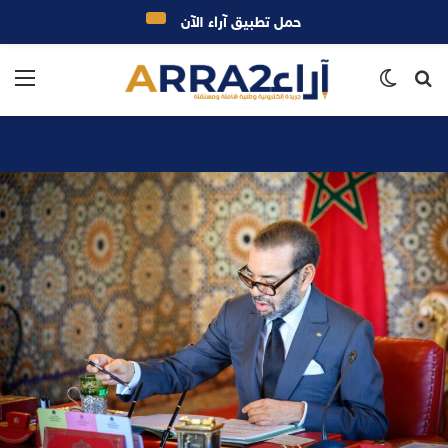
حمل تطبيق آراء الآن
بحث
الوضع
الق
عن
المظلم