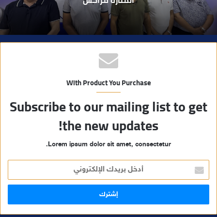
With Product You Purchase
Subscribe to our mailing list to get
the new updates!
Lorem ipsum dolor sit amet, consectetur.
أ
د
خ
ل
ب
ر
ي