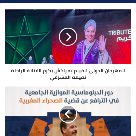
د
ك
ا
ل
إ
ل
ك
ت
ر
و
ن
ي
المهرجان الدولي للفيلم بمراكش يكرم الفنانة الراحلة
نعيمة المشرقي