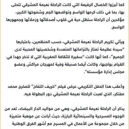
كما أبرزوا الخصال الرفيعة التي كانت الراحلة نعيمة المشرقي تتحلى
بها، بما في ذلك كرمها الواسع وتواضعها الجم وشموخها الكبير،
مؤكدين أن الراحلة ستظل حية في قلوب أصدقائها وزملائها وجمهورها
الواسع.
ويأتي تكريم الراحلة نعيمة المشرقي، حسب المنظمين، باعتبارها
“سيدة عظيمة تمتاز بالتزاماتها المتعددة وشخصيتها المحببة لدى
الجميع”، كما أنها كانت “سفيرة للثقافة المغربية التي لا تذخر جهدا في
القيام بواجبها، وكانت أيضا صديقة وفية لمهرجان مراكش وعضو
مجلس إدارة مؤسسته”.
وأعقب هذا الحفل التكريمي عرض فيلم “خريف التفاح” للمخرج محمد
مفتكر، الذي لعبت الراحلة نعيمة المشرقي دور البطولة فيه.
يذكر أن الراحلة نعيمة المشرقي، وهي من مواليد الدار البيضاء، تعد من
الوجوه المسرحية والسينمائية البارزة، حيث أبانت عن موهبة متميزة
من خلال مجموعة من الأعمال في المسرح مع أشهر الفرق الوطنية