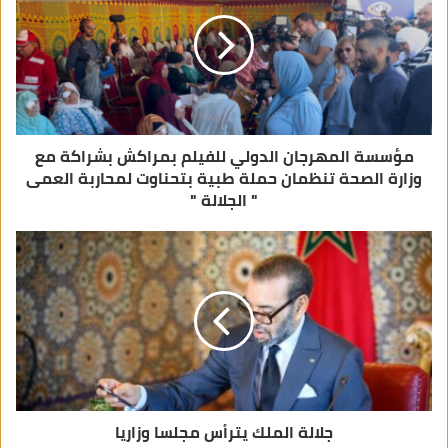
ل
ك
ت
ر
و
ن
ي
مؤسسة المهرجان الدولي للفيلم بمراكش بشراكة مع
وزارة الصحة تنظمان حملة طبية بتحناوت لمحاربة العمى
" الجلالة "
جلالة الملك يترأس مجلسا وزاريا