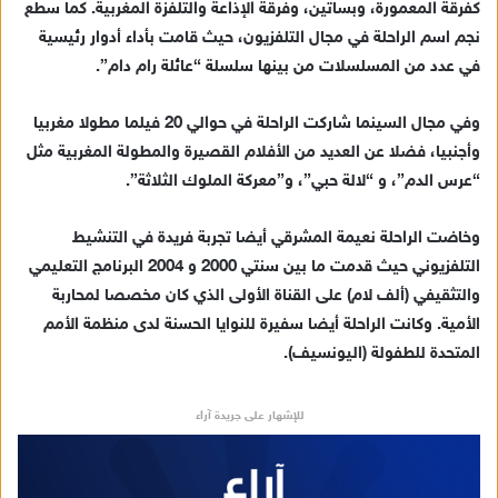
كفرقة المعمورة، وبساتين، وفرقة الإذاعة والتلفزة المغربية. كما سطع
نجم اسم الراحلة في مجال التلفزيون، حيث قامت بأداء أدوار رئيسية
في عدد من المسلسلات من بينها سلسلة “عائلة رام دام”.
وفي مجال السينما شاركت الراحلة في حوالي 20 فيلما مطولا مغربيا
وأجنبيا، فضلا عن العديد من الأفلام القصيرة والمطولة المغربية مثل
“عرس الدم”، و “لالة حبي”، و”معركة الملوك الثلاثة”.
وخاضت الراحلة نعيمة المشرقي أيضا تجربة فريدة في التنشيط
التلفزيوني حيث قدمت ما بين سنتي 2000 و 2004 البرنامج التعليمي
والتثقيفي (ألف لام) على القناة الأولى الذي كان مخصصا لمحاربة
الأمية. وكانت الراحلة أيضا سفيرة للنوايا الحسنة لدى منظمة الأمم
المتحدة للطفولة (اليونسيف).
للإشهار على جريدة آراء