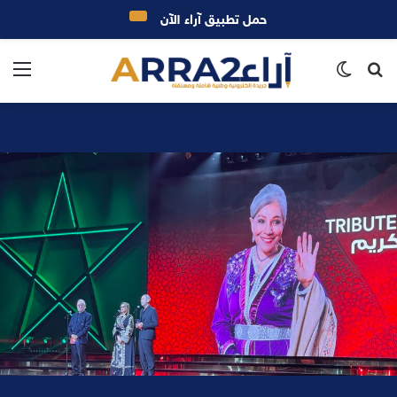
حمل تطبيق آراء الآن
بحث
الوضع
الق
عن
المظلم