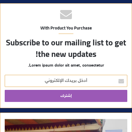
With Product You Purchase
Subscribe to our mailing list to get
the new updates!
Lorem ipsum dolor sit amet, consectetur.
أ
د
خ
ل
ب
ر
ي
د
ك
ا
ل
إ