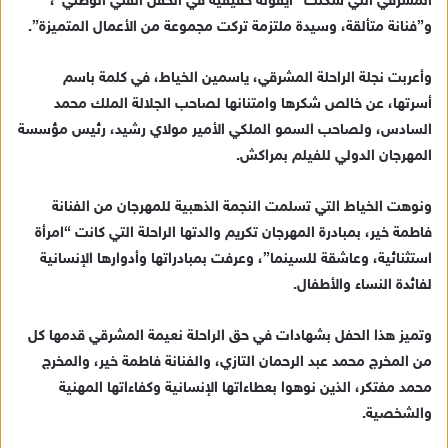
المشرقي التي شكلت “أيقونة حقيقية في الحقل الفني الوطني”،
إ
و”فنانة متألقة، وسيدة ملتزمة تركت مجموعة من الأعمال المتميزة”.
ل
ك
ت
وأعربت نجلة الراحلة المشرقي، ياسمين الخياط، في كلمة باسم
ر
أسرتها، عن خالص شكرها وامتنانها لصاحب الجلالة الملك محمد
و
السادس، ولصاحب السمو الملكي الأمير مولاي رشيد، رئيس مؤسسة
ن
المهرجان الدولي للفيلم بمراكش.
ي
ا
ونوهت الخياط التي تسلمت النجمة الذهبية للمهرجان من الفنانة
فاطمة خير، بمبادرة المهرجان تكريم والدتها الراحلة التي كانت “امرأة
استثنائية، وعاشقة للسينما”، وعرفت بمبادراتها وأدوارها الإنسانية
لفائدة النساء والأطفال.
وتميز هذا الحفل بشهادات في حق الراحلة نعيمة المشرقي قدمها كل
من المخرج محمد عبد الرحمان التازي، والفنانة فاطمة خير، والمخرج
محمد مفتكر، الذين نوهوا بعطاءاتها الإنسانية وكفاءاتها المهنية
والشخصية.