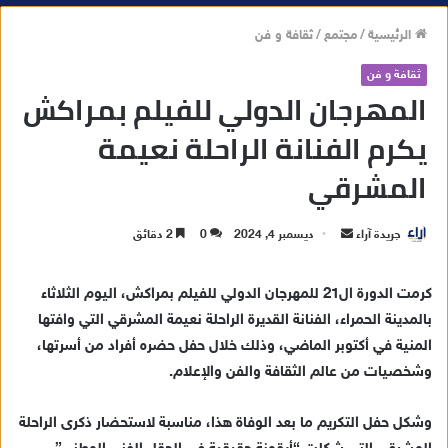
الرئيسية
/
مجتمع
/
ثقافة و فن
ثقافة و فن
المهرجان الدولي للفيلم بمراكش
يكرم الفنانة الراحلة نعيمة
المشرقي
جريدة آراء
أ
ديسمبر 4, 2024
0
2 دقائق
ر
س
كرمت الدورة ال21 للمهرجان الدولي للفيلم بمراكش، اليوم الثلاثاء
ل
بالمدينة الحمراء، الفنانة القديرة الراحلة نعيمة المشرقي التي وافتها
ب
المنية في أكتوبر الماضي، وذلك خلال حفل حضره أفراد من أسرتها،
ر
وشخصيات من عالم الثقافة والفن والإعلام.
ي
د
وشكل حفل التكريم ما بعد الوفاة هذا، مناسبة لاستحضار ذكرى الراحلة
ا