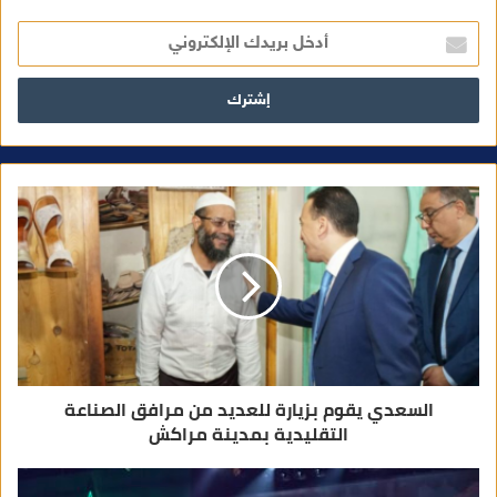
أ
د
خ
ل
ب
ر
ي
د
ك
ا
ل
إ
ل
ك
ت
ر
و
ن
ي
السعدي يقوم بزيارة للعديد من مرافق الصناعة
التقليدية بمدينة مراكش