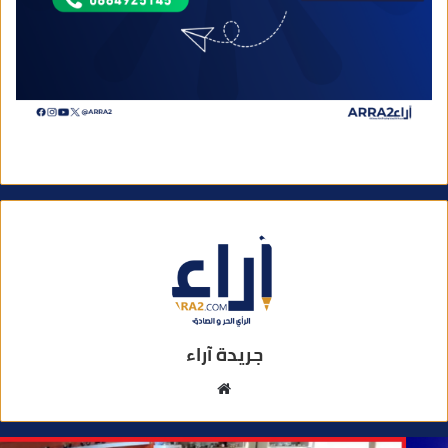
جريدة آراء
م
و
ق