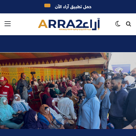
حمل تطبيق آراء الآن
بحث
الوضع
الق
عن
المظلم