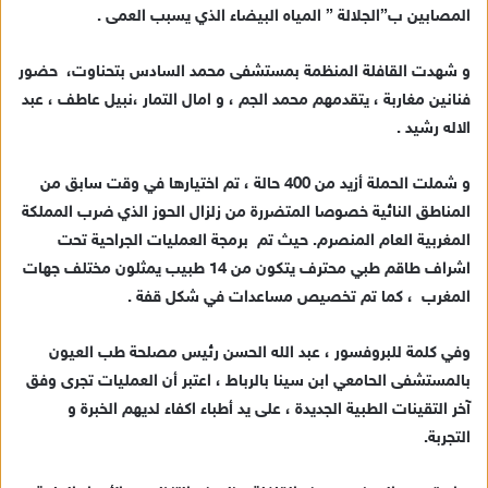
المصابين ب”الجلالة ” المياه البيضاء الذي يسبب العمى .
ا
إ
و شهدت القافلة المنظمة بمستشفى محمد السادس بتحناوت، حضور
ل
ك
فنانين مغاربة ، يتقدمهم محمد الجم ، و امال التمار ،نبيل عاطف ، عبد
ت
الاله رشيد .
ر
و
و شملت الحملة أزيد من 400 حالة ، تم اختيارها في وقت سابق من
ن
المناطق النائية خصوصا المتضررة من زلزال الحوز الذي ضرب المملكة
ي
المغربية العام المنصرم. حيث تم برمجة العمليات الجراحية تحت
ا
اشراف طاقم طبي محترف يتكون من 14 طبيب يمثلون مختلف جهات
المغرب ، كما تم تخصيص مساعدات في شكل قفة .
وفي كلمة للبروفسور ، عبد الله الحسن رئيس مصلحة طب العيون
بالمستشفى الحامعي ابن سينا بالرباط ، اعتبر أن العمليات تجرى وفق
آخر التقينات الطبية الجديدة ، على يد أطباء اكفاء لديهم الخبرة و
التجربة.