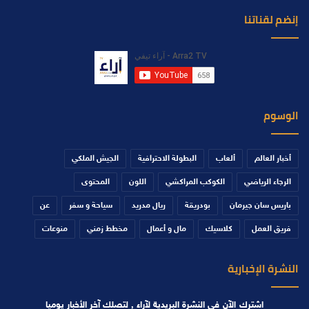
إنضم لقناتنا
الوسوم
أخبار العالم
ألعاب
البطولة الاحترافية
الجيش الملكي
الرجاء الرياضي
الكوكب المراكشي
اللون
المحتوى
باريس سان جيرمان
بودريقة
ريال مدريد
سياحة و سفر
عن
فريق العمل
كلاسيك
مال و أعمال
مخطط زمني
منوعات
النشرة الإخبارية
اشترك الآن في النشرة البريدية لآراء , لتصلك آخر الأخبار يوميا