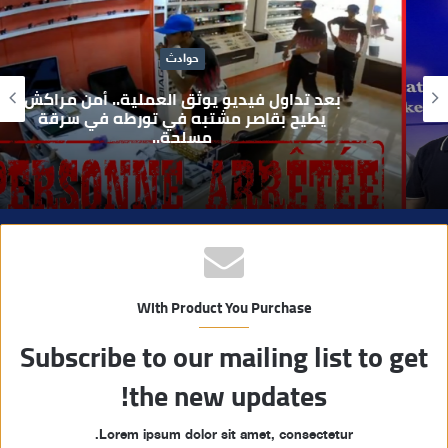
ع
ا
حوادث
ل
و
بعد تداول فيديو يوثق العملية.. أمن مراكش
ي
يطيح بقاصر مشتبه في تورطه في سرقة
مسلحة..
ب
With Product You Purchase
Subscribe to our mailing list to get
the new updates!
Lorem ipsum dolor sit amet, consectetur.