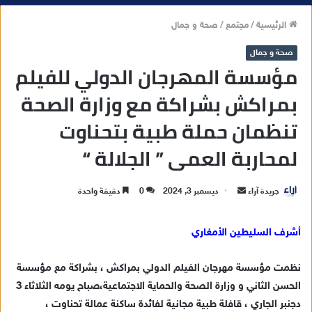
الرئيسية
/
مجتمع
/
صحة و جمال
صحة و جمال
مؤسسة المهرجان الدولي للفيلم
بمراكش بشراكة مع وزارة الصحة
تنظمان حملة طبية بتحناوت
لمحاربة العمى ” الجلالة “
جريدة آراء
أ
ديسمبر 3, 2024
0
دقيقة واحدة
ر
س
أشرف السليطين الأمغاري
ل
ب
نظمت مؤسسة مهرجان الفيلم الدولي بمراكش ، بشراكة مع مؤسسة
ر
الحسن الثاني و وزارة الصحة والحماية الاجتماعية،صباح يومه الثلاثاء 3
ي
دجنبر الجاري ، قافلة طبية مجانية لفائدة ساكنة عمالة تحناوت ،
د