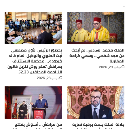
الملك محمد السادس: لم أبحث
بحضور الرئيس الأول مصطفى
عن مجد شخصي.. وهَمي كرامة
آيت الحلوي والوكيل العام خالد
المغاربة
كردودي.. محكمة الاستئناف
بمراكش تفتح ورش تنزيل قانون
يوليو 29, 2026
التراجمة المحلفين 52.23
يوليو 28, 2026
جلالة الملك يبعث برقية تعزية
من مراكش .. أخنوش يفتتح