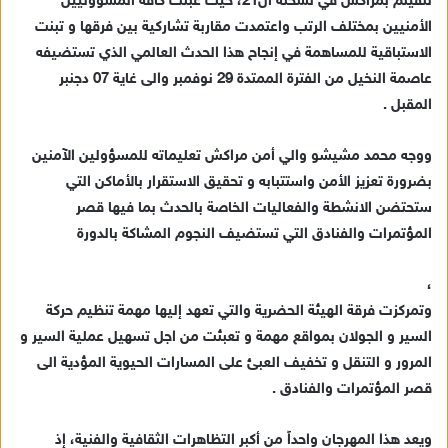
للفيلم بمراكش في نسخته ال21، حيث عبئت كافة المسؤوليين
ي
الأمنيين بمختلف الرتب واعتمدت مقاربة تشاركية بين فرقها و تبنت
د
الاستباقية للمساهمة في إنجاح هذا الحدث العالمي الذي تستضيفه
ا
عاصمة النخيل من الفترة الممتدة 29 نوفمبر والى غاية 07 دجنبر
إ
المقبل .
ل
ك
ت
ووجه محمد مشيشو والي أمن مراكش تعليماته للمسؤولين الآمنين
ر
بضرورة تعزيز الأمن واستتبابه و تحقيق الاستقرار بالأماكن التي
و
ستحتضن الانشطة والفعاليات الخاصة بالحدث بما فيها قصر
ن
المؤتمرات والفنادق التي تستضيف النجوم المشاكة بالدورة
ي
ا
،
وتمركزت فرقة الهيئة الحضرية والتي تعهد إليها مهمة تنظيم حركة
السير و الجولان بمواقع مهمة و تعبئت من اجل تسهيل عملية السير و
المرور و التنقل و تخفيف العبئ على المسارات الحيوية المؤدية الى
قصر المؤتمرات والفنادق .
ويعد هذا المهرجان واحداً من أكبر التظاهرات الثقافية والفنية، إذ