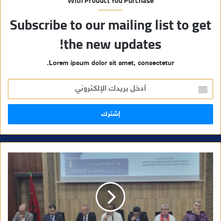
With Product You Purchase
Subscribe to our mailing list to get
the new updates!
Lorem ipsum dolor sit amet, consectetur.
أ
د
خ
ل
ب
ر
ي
د
ك
ا
ل
إ
ل
ك
ت
ر
و
ن