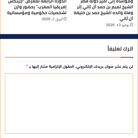
ومواساة إلى أمير دولة قطر
الدورة الرابعة لمعرض “جيتكس
الشيخ تميم بن حمد آل ثاني إثر
إفريقيا المغرب” بحضور وازن
وفاة والده الشيخ حمد بن خليفة
لشخصيات حكومية ومؤسساتية
آل ثاني
أبريل 7, 2026
يوليو 13, 2026
اترك تعليقاً
لن يتم نشر عنوان بريدك الإلكتروني.
الحقول الإلزامية مشار إليها بـ
*
ا
ل
ت
ع
ل
ي
ق