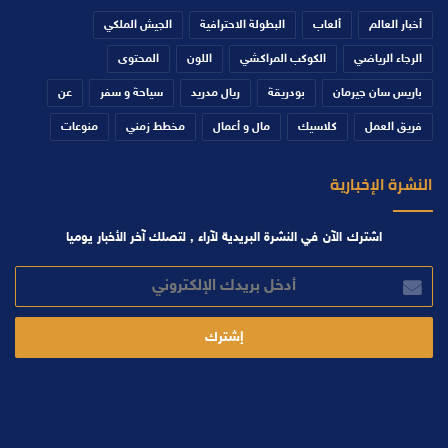
أخبار العالم
ألعاب
البطولة الاحترافية
الجيش الملكي
الرجاء الرياضي
الكوكب المراكشي
اللون
المحتوى
باريس سان جيرمان
بودريقة
ريال مدريد
سياحة و سفر
عن
فريق العمل
كلاسيك
مال و أعمال
مخطط زمني
منوعات
النشرة الإخبارية
اشترك الآن في النشرة البريدية لآراء , لتصلك آخر الأخبار يوميا
أدخل
بريدك
الإلكتروني