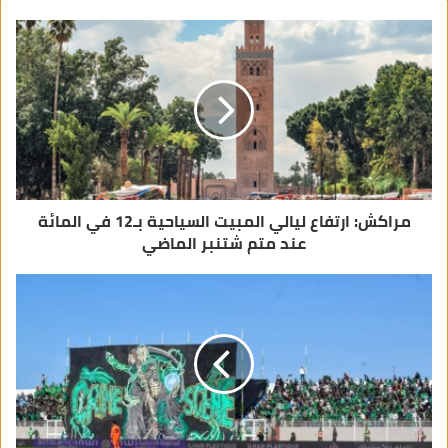
ك
ا
ل
إ
ل
ك
ت
ر
و
ن
ي
مراكش: ارتفاع ليالي المبيت السياحية بـ12 في المائة
عند متم شتنبر الماضي