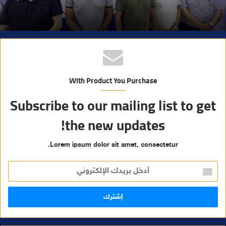
With Product You Purchase
Subscribe to our mailing list to get
the new updates!
Lorem ipsum dolor sit amet, consectetur.
أ
د
خ
ل
ب
ر
ي
د