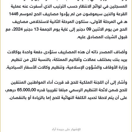
د
المسجلين في لوائح الانتظار حسب الترتيب الذي أسفرت عنه عملية
ا
القرعة والذين سيعوضون من لم يؤدوا مصاريف الحج لموسم 1446
إ
هـ في المرحلة الأولى، ستكون المرحلة الثانية لاستخلاص مصاريف
ل
ك
الحج من يوم الاثنين 09 دجنبر إلى غاية يوم الجمعة 13 دجنبر 2024، مع
ت
قبول الشيك المصادق عليه.
ر
و
وأضاف المصدر ذاته أن هذه المصاريف ستؤدى دفعة واحدة بوكالات
ن
بريد بنك بمختلف عمالات وأقاليم المملكة، بالنسبة لكل من تنظيم
ي
وزارة الأوقاف والشؤون الإسلامية، وتنظيم وكالات الأسفار السياحية.
ا
وأشار إلى أن اللجنة الملكية للحج قد قررت أداء المواطنين المنتقين
للحج ضمن لائحة التنظيم الرسمي مبلغا تقريبيا قدره 65.000,00 درهم،
على أن يتم لاحقا تحديد الكلفة النهائية للحج إما بالزيادة أو بالنقصان.
للإشهار على جريدة آراء