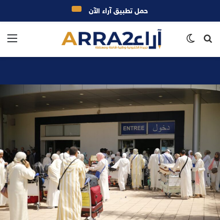
حمل تطبيق آراء الآن
بحث
الوضع
الق
عن
المظلم