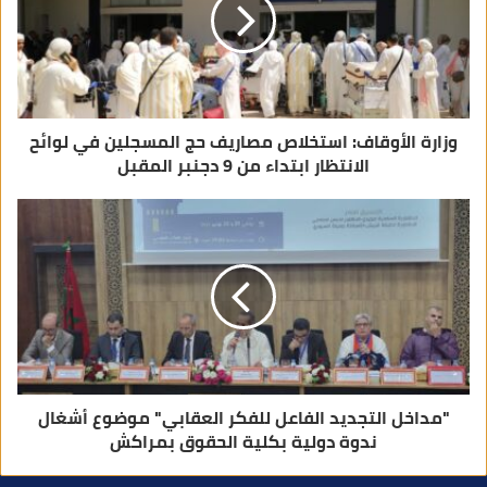
ت
ر
و
ن
ي
وزارة الأوقاف: استخلاص مصاريف حج المسجلين في لوائح
الانتظار ابتداء من 9 دجنبر المقبل
"مداخل التجديد الفاعل للفكر العقابي" موضوع أشغال
ندوة دولية بكلية الحقوق بمراكش