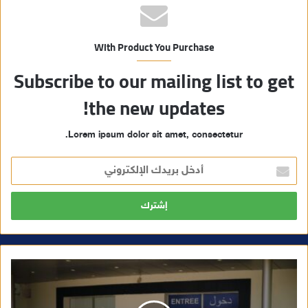
With Product You Purchase
Subscribe to our mailing list to get
the new updates!
Lorem ipsum dolor sit amet, consectetur.
أ
د
خ
ل
ب
ر
ي
د
ك
ا
ل
إ
ل
ك