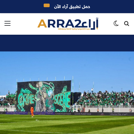
حمل تطبيق آراء الآن
بحث
الوضع
الق
عن
المظلم