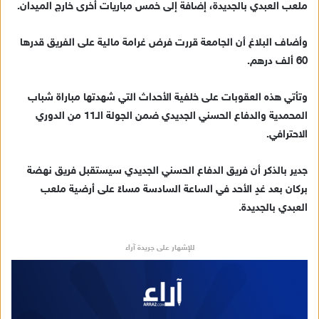
ملعب العبدي بالجديدة، إضافة إلى خمس مباريات أخرى خارج الميدان.
إ
ل
ك
وأضاف البلاغ أن الجامعة قررت فرض غرامة مالية على الفريق قدرها
ت
60 ألف درهم.
ر
و
وتأتي هذه العقوبات على خلفية الأحداث التي شهدتها مباراة شباب
ن
المحمدية والدفاع الحسني الجديدي ضمن الجولة الـ11 من الدوري
ي
الاحترافي.
ا
جدير بالذكر أن فريق الدفاع الحسني الجديدي سيستقبل فريق نهضة
بركان بعد غدٍ الأحد في الساعة السادسة مساءً على أرضية ملعب
العبدي بالجديدة.
للإشهار على جريدة آراء