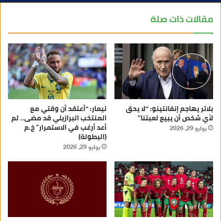
مقالات ذات صلة
بلاتر يهاجم إنفانتينو: “لا يحق
نيمار: “أعتقد أن وقتي مع
لأي شخص أن يبيع لعبتنا”
المنتخب البرازيلي قد مضى.. لم
أعد أرغب في الاستمرار” خ.م
يوليو 29, 2026
(البطولة)
يوليو 29, 2026