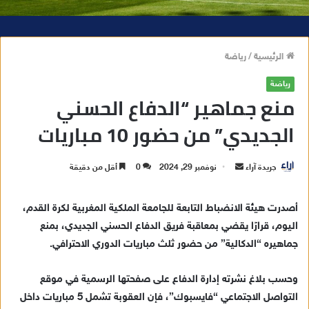
الرئيسية
/
رياضة
رياضة
منع جماهير “الدفاع الحسني
الجديدي” من حضور 10 مباريات
جريدة آراء
أ
نوفمبر 29, 2024
0
أقل من دقيقة
ر
س
أصدرت هيئة الانضباط التابعة للجامعة الملكية المغربية لكرة القدم،
ل
اليوم، قرارًا يقضي بمعاقبة فريق الدفاع الحسني الجديدي، بمنع
ب
جماهيره “الدكالية” من حضور ثلث مباريات الدوري الاحترافي.
ر
ي
وحسب بلاغ نشرته إدارة الدفاع على صفحتها الرسمية في موقع
د
التواصل الاجتماعي “فايسبوك”، فإن العقوبة تشمل 5 مباريات داخل
ا