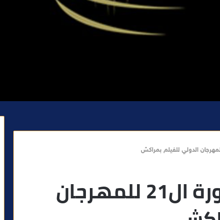
افتتاح فعاليات الدورة ال21 للمهرجان
راكش