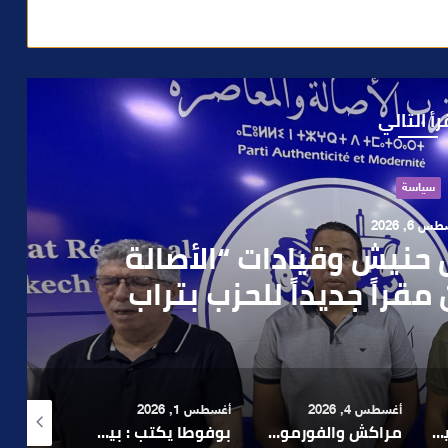
رأ التالي
حوادث
 4, 2026
العملية.. أمن مراكش يطيح
رطه في سرقة مسلحة..
أغسطس 1, 2026
أغسطس 6, 2026
أغسطس 6, 2026
لا 1.. حلم عالمي توقف في المنعرج الأخير؟
بوفوطا يكتب : بين صمت الحكومة وسباق الانتخابات… هل أصبحت إدارة الأزمات خارج أولويات الفاعلين السياسيين؟
رشيد نجاح يدق ناقوس الخطر بشأن تعثر الملفات الاستثمارية بمراكش ويدعو إلى تسريع المساطر الإدارية..