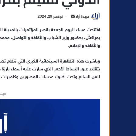
أ
جريدة آراء
نوفمبر 29, 2024
ر
افتتحت مساء اليوم الجمعة بقصر المؤتمرات بالمدينة الح
س
بمراكش، بحضور وزير الشباب والثقافة والتواصل، محم
ل
ب
والثقافة والإعلام.
ر
ي
وباشرت هذه التظاهرة السينمائية الكبرى التي تنظم تحت
د
بتقليد عبور البساط الأحمر الذي سارت عليه أسماء بارز
ا
للفن السابع وتحت أضواء عدسات المصورين وكاميرات منا
إ
ل
للإشه
ك
ت
ر
و
ن
ي