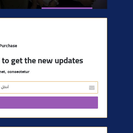
 Purchase
t to get the new updates!
et, consectetur.
أ
د
خ
ل
ب
ر
ي
د
ك
ا
ل