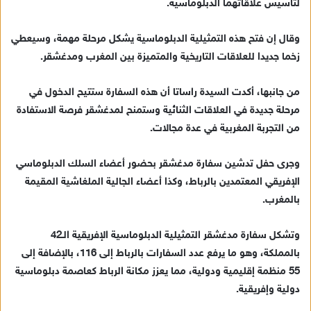
لتأسيس علاقاتهما الدبلوماسية.
إ
ل
ك
وقال إن فتح هذه التمثيلية الدبلوماسية يشكل مرحلة مهمة، وسيعطي
ت
زخما جديدا للعلاقات التاريخية والمتميزة بين المغرب ومدغشقر.
ر
و
من جانبها، أكدت السيدة راساتا أن هذه السفارة ستتيح الدخول في
ن
مرحلة جديدة في العلاقات الثنائية وستمنح لمدغشقر فرصة الاستفادة
ي
من التجربة المغربية في عدة مجالات.
ا
وجرى حفل تدشين سفارة مدغشقر بحضور أعضاء السلك الدبلوماسي
الإفريقي المعتمدين بالرباط، وكذا أعضاء الجالية الملغاشية المقيمة
بالمغرب.
وتشكل سفارة مدغشقر التمثيلية الدبلوماسية الإفريقية الـ42
بالمملكة، وهو ما يرفع عدد السفارات بالرباط إلى 116، بالإضافة إلى
55 منظمة إقليمية ودولية، مما يعزز مكانة الرباط كعاصمة دبلوماسية
دولية وإفريقية.