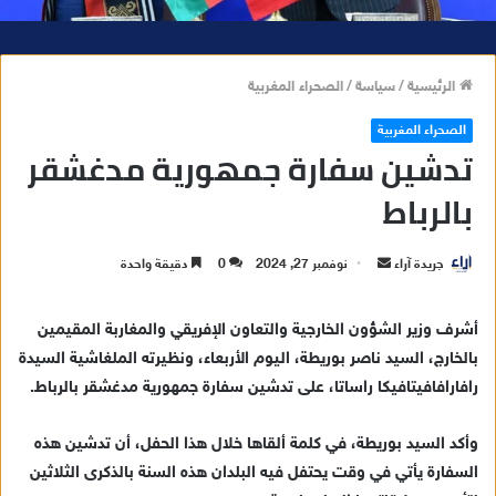
الرئيسية
/
سياسة
/
الصحراء المغربية
الصحراء المغربية
تدشين سفارة جمهورية مدغشقر
بالرباط
جريدة آراء
أ
نوفمبر 27, 2024
0
دقيقة واحدة
ر
س
أشرف وزير الشؤون الخارجية والتعاون الإفريقي والمغاربة المقيمين
ل
بالخارج، السيد ناصر بوريطة، اليوم الأربعاء، ونظيرته الملغاشية السيدة
ب
رافارافافيتافيكا راساتا، على تدشين سفارة جمهورية مدغشقر بالرباط.
ر
ي
وأكد السيد بوريطة، في كلمة ألقاها خلال هذا الحفل، أن تدشين هذه
د
السفارة يأتي في وقت يحتفل فيه البلدان هذه السنة بالذكرى الثلاثين
ا