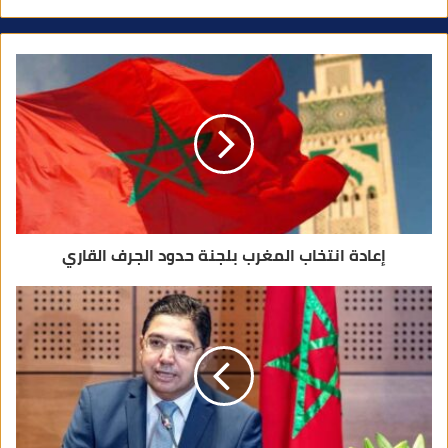
ي
د
ك
ا
ل
إ
ل
ك
ت
ر
و
ن
ي
إعادة انتخاب المغرب بلجنة حدود الجرف القاري