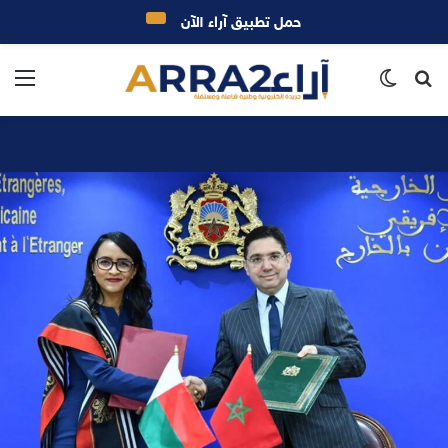
حمل تطبيق آراء الآن
بحث
الوضع
الق
عن
المظلم