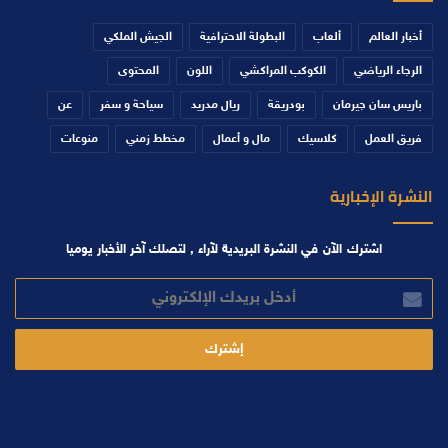
أخبار العالم
ألعاب
البطولة الاحترافية
الجيش الملكي
الرجاء الرياضي
الكوكب المراكشي
اللون
المحتوى
باريس سان جيرمان
بودريقة
ريال مدريد
سياحة و سفر
عن
فريق العمل
كلاسيك
مال و أعمال
مخطط زمني
منوعات
النشرة الإخبارية
اشترك الآن في النشرة البريدية لآراء , لتصلك آخر الأخبار يوميا
أدخل
بريدك
الإلكتروني