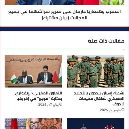
المغرب وهنغاريا عازمان على تعزيز شراكتهما في جميع
المجالات (بيان مشترك)
مقالات ذات صلة
نشطاء إسبان ينددون بالتجنيد
التعاون المغربي-الإيفواري
العسكري لأطفال مخيمات
بمثابة “مرجع” في إفريقيا
تندوف
يناير 17, 2025
مارس 5, 2025