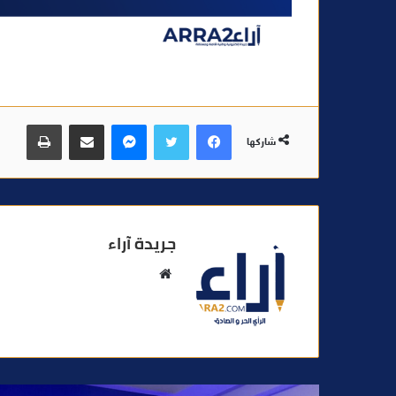
فيسبوك
تويتر
ماسنجر
مشاركة عبر البريد
طباعة
شاركها
جريدة آراء
م
و
ق
ع
ا
ل