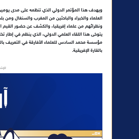
و
ويهدف هذا المؤتمر الدولي الذي تنظمه على مدى يومين
ن
العلماء والخبراء والباحثين من المغرب والسنغال ومن بلدا
ي
ونظرائهم من علماء إفريقيا، والكشف عن حضور القيم الد
ا
يتوخى هذا اللقاء العلمي الدولي، الذي ينظم في إطار تخل
مؤسسة محمد السادس للعلماء الأفارقة في التعريف بالق
بالقارة الإفريقية.
للإشه