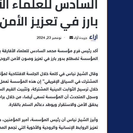
السادس للعلماء الأ
بارز في تعزيز الأمن
أ
جريدة آراء
نوفمبر 23, 2024
ر
أكد رئيس فرع مؤسسة محمد السادس للعلماء الأفارقة با
س
المؤسسة تضطلع بدور بارز في تعزيز وصون الأمن الروحي 
ل
ب
ر
وقال الشيخ نياس في كلمة خلال الجلسة الافتتاحية لم
ي
المشترك في السياق الإفريقي” إن هذه المؤسسة تعمل منذ
د
خلال ترسيخ الثوابت الدينية المشتركة، وتثبيت القيم ال
ا
وسجل المتحدث أن المؤسسة تسعى أيضا، من خلال برامجها
إ
يحقق الأمن والاستقرار ويوطد دعائم السلم بالقارة.
ل
ك
وأبرز الشيخ نياس أن رئيس المؤسسة، أمير المؤمنين، 
ت
تعزيز الروابط الإنسانية والروحية والأخوية التي تجمع الم
ر