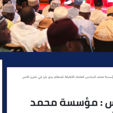
سة محمد السادس للعلماء الأفارقة تضطلع بدور بارز في تعزيز الأمن
س : مؤسسة محمد