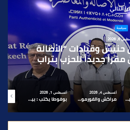
رأ التالي
حوادث
 4, 2026
العملية.. أمن مراكش يطيح
رطه في سرقة مسلحة..
أغسطس 1, 2026
أغسطس 6, 2026
أغسطس 6, 2026
لا 1.. حلم عالمي توقف في المنعرج الأخير؟
بوفوطا يكتب : بين صمت الحكومة وسباق الانتخابات… هل أصبحت إدارة الأزمات خارج أولويات الفاعلين السياسيين؟
رشيد نجاح يدق ناقوس الخطر بشأن تعثر الملفات الاستثمارية بمراكش ويدعو إلى تسريع المساطر الإدارية..