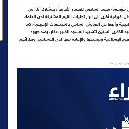
 مؤسسة محمد السادس للعلماء الأفارقة، بمشاركة ثلة من
ن إفريقية أخرى إلى إبراز تجليات القيم المشتركة لدى العلماء
ينية وأثرها في التعايش السلمي بالمجتمعات الإفريقية. كما
يد الذكرى الستين لتشييد المسجد الكبير بدكار، رصد جهود
يم الإسلامية وترسيخها والإفادة منها لدى المسلمين ونظرائهم
ار على جريدة آراء