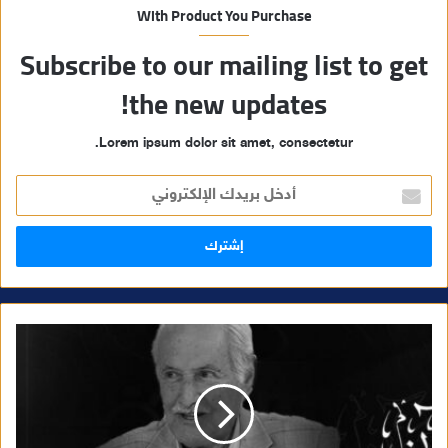
With Product You Purchase
Subscribe to our mailing list to get
the new updates!
Lorem ipsum dolor sit amet, consectetur.
أ
د
خ
ل
ب
ر
ي
د
ك
ا
ل
إ
ل
ك
ت
ر
و