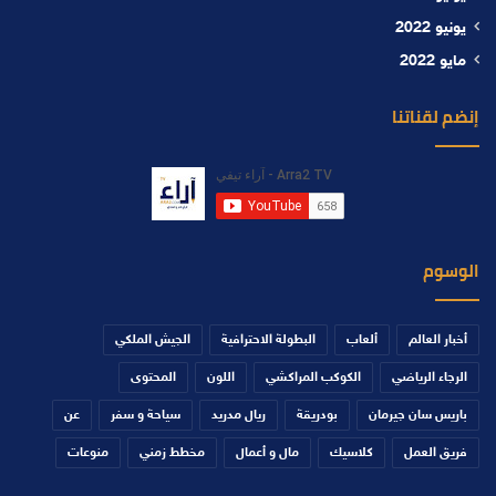
يونيو 2022
مايو 2022
إنضم لقناتنا
الوسوم
أخبار العالم
ألعاب
البطولة الاحترافية
الجيش الملكي
الرجاء الرياضي
الكوكب المراكشي
اللون
المحتوى
باريس سان جيرمان
بودريقة
ريال مدريد
سياحة و سفر
عن
فريق العمل
كلاسيك
مال و أعمال
مخطط زمني
منوعات