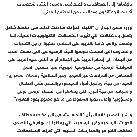
بالإضافة إلى الصحافيات والصحافيين ومديرو النشر، شخصيات
أكاديمية ومثقفون وفعاليات من المجتمع المدني”.
وورد ضمن البلاغ أن “اللجنة المؤقتة صادقت كذلك على مخطط شامل
يتعلق بالإشكالات التي تثيرها استعمالات التكنولوجيات الحديثة. كما
وضعت برنامجا خاصا بالتربية على الإعلام، معتبرة أن جل التحديات
والمخاوف التي أصبحت تفرضها البيئة الرقمية هي التي دفعت العديد
من البلدان إلى إدماج التربية على الإعلام أو ما أطلق عليه التربية على
المواطنة الرقمية في منظومتها التربوية، بغية تحصين العمل
الصحافي من الانزلاقات غير المهنية وغير الأخلاقية وضمان استمرارية
المهنة من جهة، وتأهيل أفراد المجتمع، وبالأخص فئتي الأطفال
والشباب، من جهة أخرى، لكي يتعاملوا في الفضاء الرقمي بوعي
ومسؤولية وأمان، تجنبا للسقوط في ما هو ممنوع بقوة القانون”.
وأشار المصدر ذاته إلى أن “اللجنة ستسعى إلى مخاطبة مختلف
الجهات، الرسمية وغير الرسمية، التي يمكنها الإسهام في التصدي
لمختلف الظواهر والممارسات السلبية التي تفرزها الاستعمالات