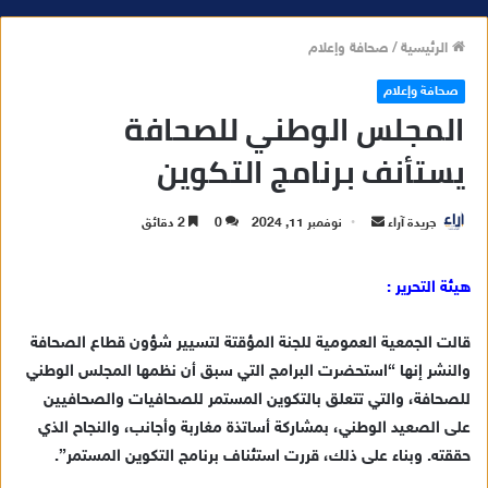
الرئيسية
/
صحافة وإعلام
صحافة وإعلام
المجلس الوطني للصحافة
يستأنف برنامج التكوين
جريدة آراء
أ
نوفمبر 11, 2024
0
2 دقائق
ر
س
هيئة التحرير :
ل
ب
قالت الجمعية العمومية للجنة المؤقتة لتسيير شؤون قطاع الصحافة
ر
والنشر إنها “استحضرت البرامج التي سبق أن نظمها المجلس الوطني
ي
للصحافة، والتي تتعلق بالتكوين المستمر للصحافيات والصحافيين
د
على الصعيد الوطني، بمشاركة أساتذة مغاربة وأجانب، والنجاح الذي
ا
حققته. وبناء على ذلك، قررت استئناف برنامج التكوين المستمر”.
إ
ل