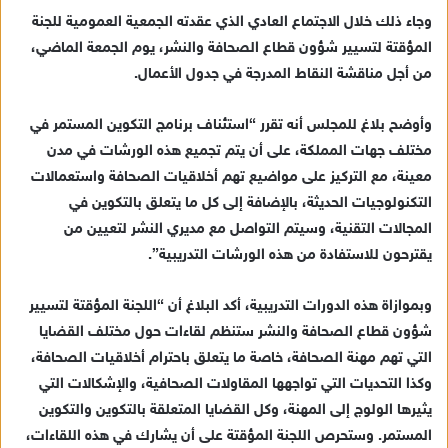
ك
وجاء ذلك خلال الاجتماع العادي الذي عقدته الجمعية العمومية للجنة
ت
المؤقتة لتسيير شؤون قطاع الصحافة والنشر، يوم الجمعة الماضي،
ر
من أجل مناقشة النقاط المدرجة في جدول الأعمال.
و
ن
وأوضح بلاغ للمجلس أنه تقرر “استئناف برنامج التكوين المستمر في
ي
مختلف جهات المملكة، على أن يتم تجميع هذه الورشات في مدن
ا
معينة، مع التركيز على مواضيع تهم أخلاقيات الصحافة واستعمالات
التكنولوجيات الحديثة، بالإضافة إلى كل ما يتعلق بالتكوين في
المجالات التقنية، وسيتم التواصل مع مديري النشر لتعيين من
يقترحون للاستفادة من هذه الورشات التدريبية”.
وبموازاة هذه الدورات التدريبية، أكد البلاغ أن “اللجنة المؤقتة لتسيير
شؤون قطاع الصحافة والنشر ستنظم لقاءات حول مختلف القضايا
التي تهم مهنة الصحافة، خاصة ما يتعلق باحترام أخلاقيات الصحافة،
وكذا التحديات التي تواجهها المقاولات الصحافية، والإشكالات التي
يثيرها الولوج إلى المهنة، وكل القضايا المتعلقة بالتكوين والتكوين
المستمر. وستحرص اللجنة المؤقتة على أن يشارك في هذه اللقاءات،