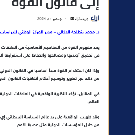
إلى قانون القوة
أ
جريدة آراء
نوفمبر 11, 2024
ر
د. محمد بنطلحة الدكالي – مدير المركز الوطني للدراسات
س
ل
يعد مفهوم القوة من المفاهيم الأساسية في العلاقات ا
ب
ر
في تحقيق أجندتها ومصالحها والحفاظ على استقرارها الدا
ي
د
وإذا كان استخدام القوة مبدأ أساسيا في القانون الدولي 
ا
من ذلك عبر تطوير وتوسيع أحكام اتفاقيات القانون الدول
إ
ل
في المقابل، تؤكد النظرية الواقعية في العلاقات الدولي
ك
العالم.
ت
ر
وقد ظهرت الواقعية على يد عالم السياسة البريطاني إي إ
و
من خلال المؤسسات الدولية مثل عصبة الأمم.
ن
ي