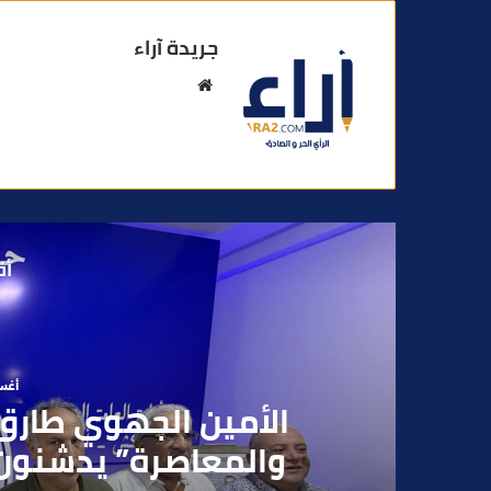
جريدة آراء
م
و
ق
ع
ا
ل
و
أق
ي
ب
أغسطس
بعد تداول فيديو يوثق 
بقاصر مشتبه في تو