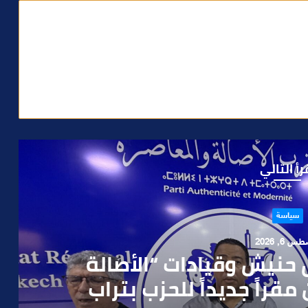
رأ التالي
حوادث
 4, 2026
العملية.. أمن مراكش يطيح
رطه في سرقة مسلحة..