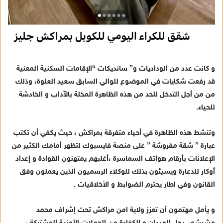
و كانت عدد من الوداديات و” سانديكات “الإقامات السكنية المعنية
قد رفعت شكايات في الموضوع للوالي السابق سعيد العلوة، وذلك
من من أجل التدخل للحد من هذه الظاهرة المخلة بالآداب و الخادشة
للحياء.
وتنشط هذه الظاهرة في أحياء متفرقة بمراكش ، حيث يكفي أن تكتب
عبارة ” شقة مفروشة ” على منصة فايسبوك لتظهر أمامك الكثير من
الإعلانات بأرقام هواتف السماسرة ،أغلبهم يمتهنون القوادة و إعداد
أوكار للدعارة ويسيئون بذلك للوكلاء الرسميون الذين يعملون وفق
القانون وفي اطار يحترم الضوابط و الأخلاقيات .
و يأمل مهتمون أن تعزز ولاية امن مراكش تحت إشراف محمد