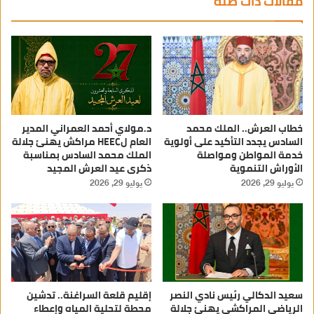
مقالات ذات صلة
خطاب العرش.. الملك محمد
د.مولاي أحمد العمراني المدير
السادس يجدد التأكيد على أولوية
العام لHEEC مراكش يهنئ جلالة
خدمة المواطن ومواصلة
الملك محمد السادس بمناسبة
الأوراش التنموية
ذكرى عيد العرش المجيد
يوليو 29, 2026
يوليو 29, 2026
سعيد الدكالي رئيس نادي النصر
إقليم قلعة السراغنة.. تدشين
الرياضي المراكشي يهنئ جلالة
محطة لتحلية المياه وإعطاء