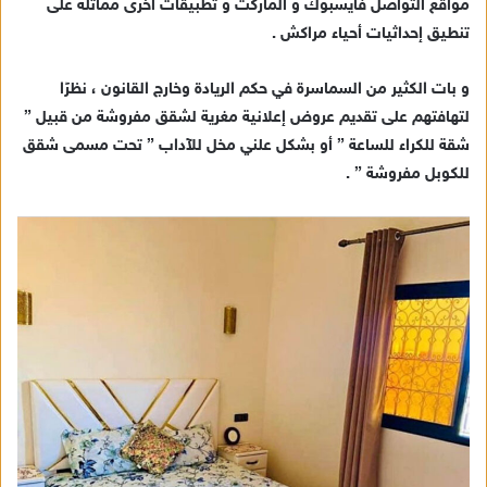
مواقع التواصل فايسبوك و الماركت و تطبيقات اخرى مماثلة على
د
تنطيق إحداثيات أحياء مراكش .
ا
إ
و بات الكثير من السماسرة في حكم الريادة وخارج القانون ، نظرًا
ل
ك
لتهافتهم على تقديم عروض إعلانية مغرية لشقق مفروشة من قبيل ”
ت
شقة للكراء للساعة ” أو بشكل علني مخل للآداب ” تحت مسمى شقق
ر
للكوبل مفروشة ” .
و
ن
ي
ا