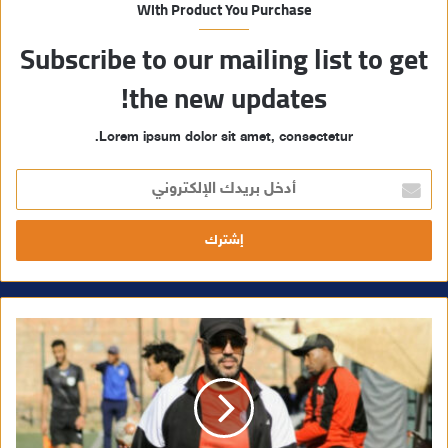
With Product You Purchase
Subscribe to our mailing list to get
the new updates!
Lorem ipsum dolor sit amet, consectetur.
أ
د
خ
ل
ب
ر
ي
د
ك
ا
ل
إ
ل
ك
ت
ر
و