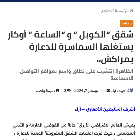
الرئيسية
/
مجتمع
مجتمع
شقق “الكوبل ” و “الساعة ” أوكار
يستغلها السماسرة للدعارة
بمراكش..
الظاهرة إنتشرت على نطاق واسع بمواقع التواصل
الاجتماعية
جريدة آراء
أ
نوفمبر 7, 2024
0
دقيقة واحدة
ر
س
أشرف السليطين الأمغاري – آراء
ل
ب
يعيش العالم الافتراضي الأزرق” حالة من الفوضى العارمة و التدني
ر
المجتمعي ، حيث غزت إعلانات الشقق المفروشة المعدة للدعارة ،
ي