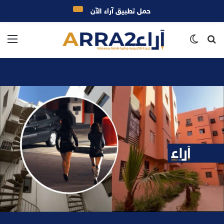
حمل تطبيق آراء الآن
بحث
الوضع
الق
عن
المظلم