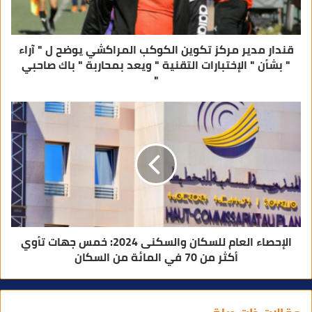
ن
ي
قندار مدير مركز تكوين الكوكب المراكشي يوضح ل " آراء
" بشأن " الإختبارات التقنية " ويعد بمحاربة " باك صاحبي
"
الإحصاء العام للسكان والسكنى 2024: خمس جهات تأوي
أكثر من 70 في المائة من السكان