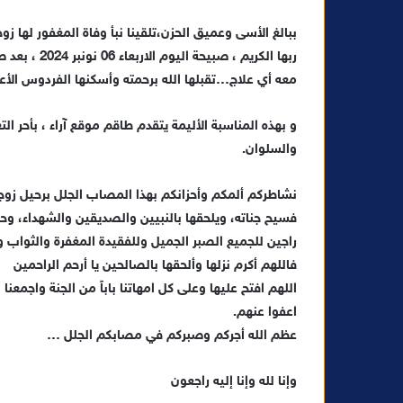
ل
ببالغ الأسى وعميق الحزن،تلقينا نبأ وفاة المغفور لها ز
ب
ر
ربها الكريم 
ي
معه أي علاج…تقبلها الله برحمته وأسكنها الفردوس الأع
د
ا
و بهذه المناسبة الأليمة يتقدم طاقم موقع آراء ، بأحر ا
إ
والسلوان.
ل
ك
نشاطركم ألمكم وأحزانكم بهذا المصاب الجلل برحيل زوجتك
ت
فسيح جناته، ويلحقها بالنبيين والصديقين والشهداء، وح
ر
راجين للجميع الصبر الجميل وللفقيدة المغفرة والثواب و
و
فاللهم أكرم نزلها وألحقها بالصالحين يا أرحم الراحمين
ن
اللهم افتح عليها وعلى كل امهاتنا باباً من الجنة واجمع
ي
اعفوا عنهم.
ا
عظم الله أجركم وصبركم في مصابكم الجلل …
وإنا لله وإنا إليه راجعون