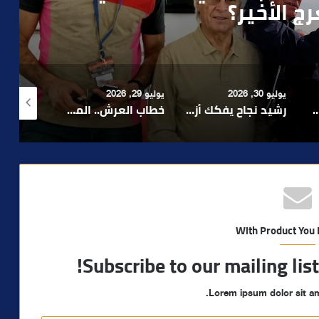
ابات… هل أصبحت إدارة الأزمات خارج
الفاعلين السياسيين؟
يوليو 29, 2026
أغسطس 4, 2026
أغسط
رشيد نجاح يفكك أزمة الإدارة ويدعو إلى تبسيط المساطر و تعزيز مناخ الاستثمار ..
خطاب العرش.. الملك محمد السادس يجدد التأكيد على أولوية خدمة المواطن ومواصلة الأوراش التنموية
بعد تداول فيديو يوثق العملية.. أمن مراكش يطيح بقاصر مشتبه في تورطه في سرقة مسلحة..
With Product You
Subscribe to our mailing lis
Lorem ipsum dolor sit am