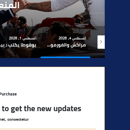
الانتخ
أغسطس 4, 2026
أغسطس 1, 2026
يوليو 30, 2026
مراكش والفورمولا 1.. حلم عالمي توقف في المنعرج الأخير؟
بوفوطا يكتب : بين صمت الحكومة وسباق الانتخابات… هل أصبحت إدارة الأزمات خارج أولويات الفاعلين السياسيين؟
 Purchase
t to get the new updates!
et, consectetur.