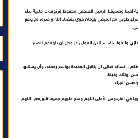
وجة أخينا وصديقنا الزميل الصحفي محفوظ قرنوف ـــ ملبية نداء
، صبيحة اليوم الاربعاء 06 نونبر 2024 ، بعد صراع طويل مع المرض بإيمان قوي بقضاء الله و قدره، لم ينفع
لى.
لتعازي والمواساة، سائلين المولى عز وجل أن يلهمهم الصبر
م .. نسأله تعالى أن يتقبل الفقيدة بواسع رحمته، وأن يسكنها
سن أولئك رفيقا..
أحسن الجزاء .
نا بها في الفردوس الأعلى اللهم وسع عليهم جميعا قبورهم، اللهم