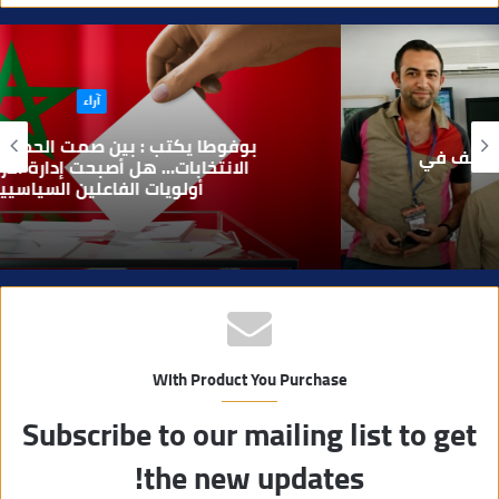
ق
ع
ا
آراء
ل
و
بوفوطا يكتب : بين صمت الحكومة وسباق
ي
الانتخابات… هل أصبحت إدارة الأزمات خارج
أولويات الفاعلين السياسيين؟
ب
With Product You Purchase
Subscribe to our mailing list to get
the new updates!