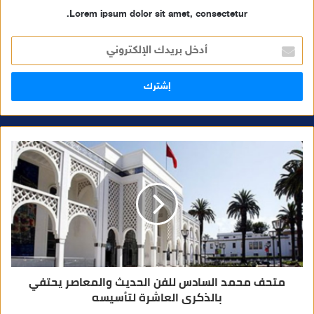
Lorem ipsum dolor sit amet, consectetur.
أ
د
خ
ل
ب
ر
ي
د
ك
ا
ل
إ
ل
ك
ت
ر
و
ن
ي
متحف محمد السادس للفن الحديث والمعاصر يحتفي
بالذكرى العاشرة لتأسيسه