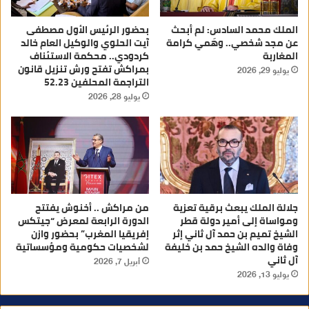
الملك محمد السادس: لم أبحث
بحضور الرئيس الأول مصطفى
عن مجد شخصي.. وهَمي كرامة
آيت الحلوي والوكيل العام خالد
المغاربة
كردودي.. محكمة الاستئناف
بمراكش تفتح ورش تنزيل قانون
يوليو 29, 2026
التراجمة المحلفين 52.23
يوليو 28, 2026
جلالة الملك يبعث برقية تعزية
من مراكش .. أخنوش يفتتح
ومواساة إلى أمير دولة قطر
الدورة الرابعة لمعرض “جيتكس
الشيخ تميم بن حمد آل ثاني إثر
إفريقيا المغرب” بحضور وازن
وفاة والده الشيخ حمد بن خليفة
لشخصيات حكومية ومؤسساتية
آل ثاني
أبريل 7, 2026
يوليو 13, 2026