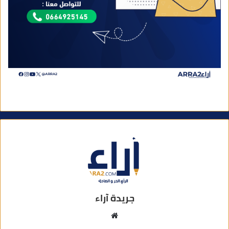
جريدة آراء
م
و