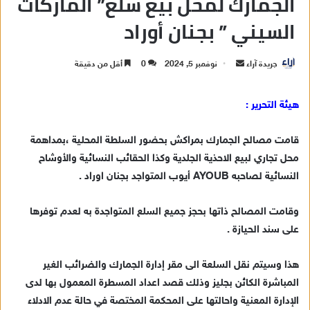
الجمارك لمحل بيع سلع” الماركات
السيني ” بجنان أوراد
جريدة آراء
أ
نوفمبر 5, 2024
0
أقل من دقيقة
ر
س
هيئة التحرير :
ل
ب
قامت مصالح الجمارك بمراكش بحضور السلطة المحلية ،بمداهمة
ر
محل تجاري لبيع الاحذية الجلدية وكذا الحقائب النسائية والأوشاح
ي
النسائية لصاحبه AYOUB أيوب المتواجد بجنان اوراد .
د
ا
وقامت المصالح ذاتها بحجز جميع السلع المتواجدة به لعدم توفرها
إ
على سند الحيازة .
ل
ك
ت
هذا وسيتم نقل السلعة الى مقر إدارة الجمارك والضرائب الغير
ر
المباشرة الكائن بجليز وذلك قصد اعداد المسطرة المعمول بها لدى
و
الإدارة المعنية واحالتها على المحكمة المختصة في حالة عدم الادلاء