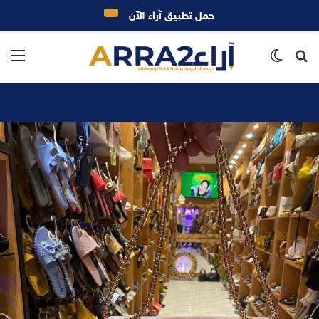
حمل تطبيق آراء الآن
بحث
الوضع
الق
عن
المظلم