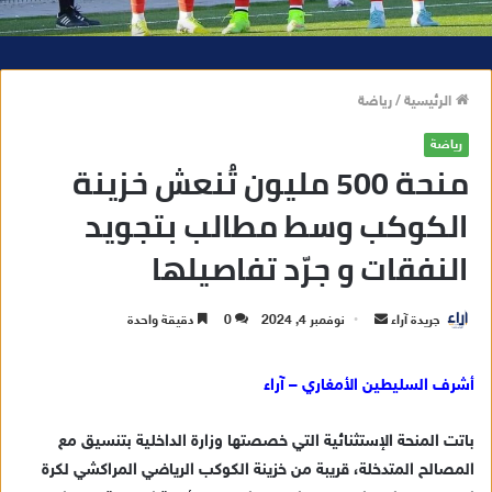
الرئيسية
/
رياضة
رياضة
منحة 500 مليون تُنعش خزينة
الكوكب وسط مطالب بتجويد
النفقات و جرّد تفاصيلها
جريدة آراء
أ
نوفمبر 4, 2024
0
دقيقة واحدة
ر
س
أشرف السليطين الأمغاري – آراء
ل
ب
باتت المنحة الإستثنائية التي خصصتها وزارة الداخلية بتنسيق مع
ر
المصالح المتدخلة، قريبة من خزينة الكوكب الرياضي المراكشي لكرة
ي