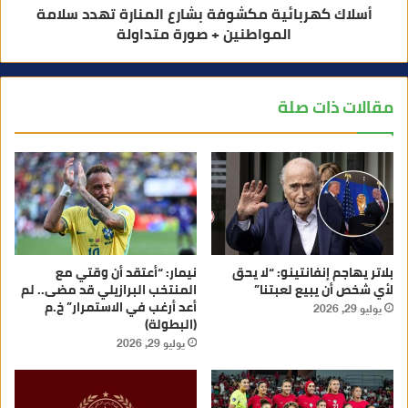
أسلاك كهربائية مكشوفة بشارع المنارة تهدد سلامة
المواطنين + صورة متداولة
مقالات ذات صلة
بلاتر يهاجم إنفانتينو: “لا يحق
نيمار: “أعتقد أن وقتي مع
لأي شخص أن يبيع لعبتنا”
المنتخب البرازيلي قد مضى.. لم
أعد أرغب في الاستمرار” خ.م
يوليو 29, 2026
(البطولة)
يوليو 29, 2026