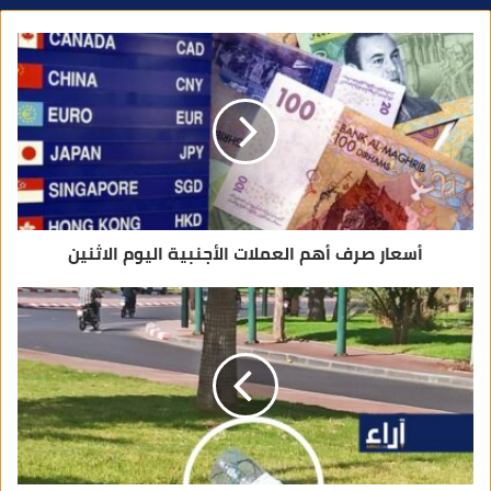
د
ك
ا
ل
إ
ل
ك
ت
ر
و
ن
ي
أسعار صرف أهم العملات الأجنبية اليوم الاثنين