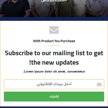
With Product You Purchase
Subscribe to our mailing list to get
the new updates!
Lorem ipsum dolor sit amet, consectetur.
أ
د
خ
ل
ب
ر
ي