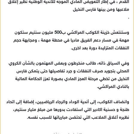
القدم ، في إطار التعويض المادي الموجه للأندية الوطنية نظير إغلاق
د
ملاعبها ومن بينها فارس النخيل
ا
.
إ
ل
ك
وستنتعش خزينة الكوكب المراكشي ب500 مليون سنتيم ستكون
ت
مهمة في مسار دعم الفريق ماديا في محطة مهمة ، ومجابهة حجم
ر
النفقات المتزايدة دورة بعد اخرى.
و
ن
وفي السياق ذاته، طالب منخرطون وبعض المهتمون بالشأن الكروي
ي
المحلي بتجويد صرف النفقات و جرد تفاصيلها حتى يتمكن فارس
ا
النخيل من تخطي مرحلة العجز المادي بصورة تعزز الحكامة المالية
بالنادي المراكشي.
وانضاف الكوكب، إلى أندية الوداد والرجاء الرياضيين، إضافة إلى اتحاد
طنجة و حسنية اكادير التي استفادت بدورها من مبلغ مليار سنتيم،
نظيره أغلاق الملاعب التي تحتضن مبارياتها للسبب نفسه.