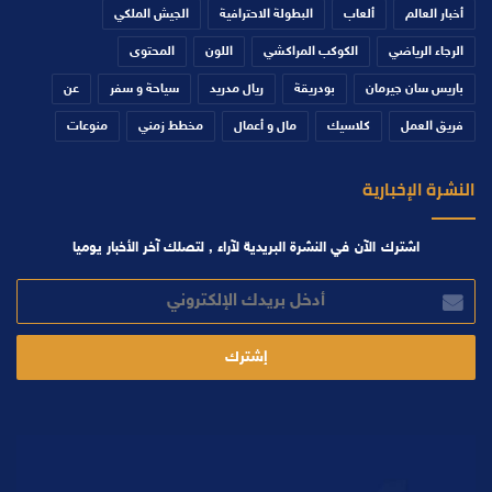
أخبار العالم
ألعاب
البطولة الاحترافية
الجيش الملكي
الرجاء الرياضي
الكوكب المراكشي
اللون
المحتوى
باريس سان جيرمان
بودريقة
ريال مدريد
سياحة و سفر
عن
فريق العمل
كلاسيك
مال و أعمال
مخطط زمني
منوعات
النشرة الإخبارية
اشترك الآن في النشرة البريدية لآراء , لتصلك آخر الأخبار يوميا
أدخل
بريدك
الإلكتروني