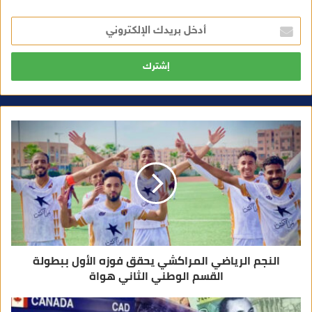
أ
د
خ
ل
ب
ر
ي
د
ك
ا
ل
إ
ل
ك
ت
ر
و
ن
ي
النجم الرياضي المراكشي يحقق فوزه الأول ببطولة
القسم الوطني الثاني هواة