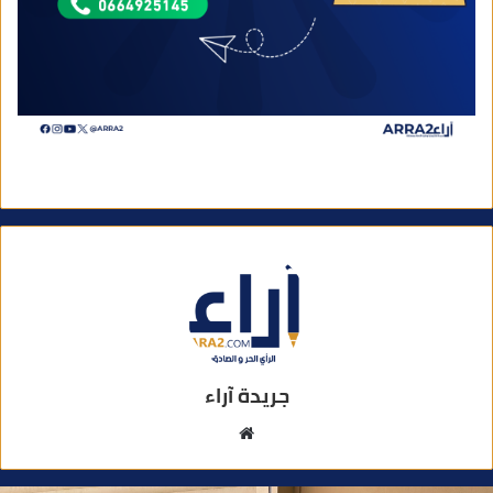
جريدة آراء
م
و
ق