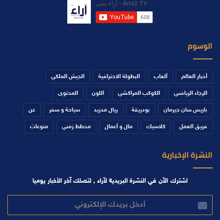
الوسوم
أخبار العالم
ألعاب
البطولة الاحترافية
الجيش الملكي
الرجاء الرياضي
الكوكب المراكشي
اللون
المحتوى
باريس سان جيرمان
بودريقة
ريال مدريد
سياحة و سفر
عن
فريق العمل
كلاسيك
مال و أعمال
مخطط زمني
منوعات
النشرة الإخبارية
اشترك الآن في النشرة البريدية لآراء , لتصلك آخر الأخبار يوميا
أدخل
بريدك
الإلكتروني