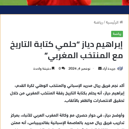
الرئيسية
/
رياضة
رياضة
إبراهيم دياز “حلمي كتابة التاريخ
مع المنتخب المغربي”
جريدة آراء
أ
نوفمبر 4, 2024
0
دقيقة واحدة
ر
س
أكد نجم فريق ريال مدريد الإسباني والمنتخب الوطني لكرة القدم،
ل
إبراهيم دياز، أنه يحلم بكتابة التاريخ رفقة المنتخب المغربي من خلال
ب
تحقيق الانتصارات والظفر بالألقاب.
ر
ي
وأوضح دياز، في حوار حصري مع وكالة المغرب العربي للأنباء، بمركز
د
تداريب فريق ريال مدريد بالعاصمة الإسبانية بفالديبيباس، أنه ممتن
ا