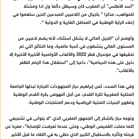
“أسد الأطلس” أن المغرب كان وسيظل دائما ول ادا ومشتلا
للمواهب، مذكرا ” بأجيال من اللاعبين المبدعين الذين ساهموا في
إعلاء الراية الوطنية في المحافل القارية و الدولية “.
وأوضح أن “الجيل الحالي لا يشكل استثناء، لأنه يضم لاعبين من
المستوى العالي ينشطون في أندية عالمية، وما النتائج التي تم
تحقيقها في مونديال قطر 2022 والألعاب الأولمبية الأخيرة الأخيرة إلا
دليل على هذه الدينامية”، داعيا إلى “استغلال هذا الزخم للظفر
بالألقاب”.
وفي هذا الصدد، ثمن إبراهيم دياز المجهودات الجبارة تبذلها الجامعة
الملكية المغربية لكرة القدم، من أجل النهوض بكرة القدم الوطنية
وتطوير البنيات التحتية الرياضية ودعم المنتخبات الوطنية.
وتوجه دياز بالشكر إلى الجمهور المغربي الذي “لا يتوانى في تشجيعي
كلما حملت القميص الوطني، وحتى عندما تعرضت للإصابة”، معربا عن
فرحته وتأثره بالاستقبال الكبير الذي حظي به في اللقاء ما قبل الأخير