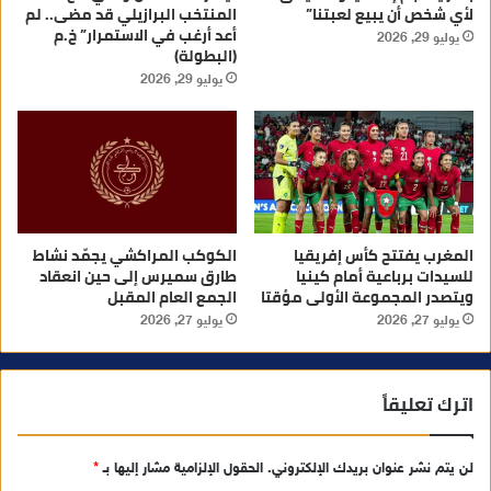
لأي شخص أن يبيع لعبتنا”
المنتخب البرازيلي قد مضى.. لم
أعد أرغب في الاستمرار” خ.م
يوليو 29, 2026
(البطولة)
يوليو 29, 2026
المغرب يفتتح كأس إفريقيا
الكوكب المراكشي يجمّد نشاط
للسيدات برباعية أمام كينيا
طارق سميرس إلى حين انعقاد
ويتصدر المجموعة الأولى مؤقتا
الجمع العام المقبل
يوليو 27, 2026
يوليو 27, 2026
اترك تعليقاً
لن يتم نشر عنوان بريدك الإلكتروني.
الحقول الإلزامية مشار إليها بـ
*