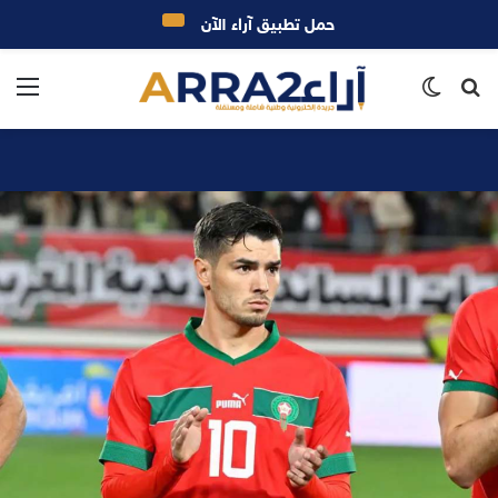
حمل تطبيق آراء الآن
بحث
الوضع
الق
عن
المظلم