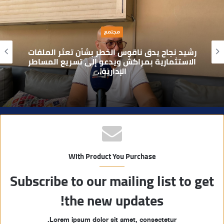
ع
ا
مجتمع
ل
و
رشيد نجاح يدق ناقوس الخطر بشأن تعثر الملفات
ي
الاستثمارية بمراكش ويدعو إلى تسريع المساطر
الإدارية..
ب
With Product You Purchase
Subscribe to our mailing list to get
the new updates!
Lorem ipsum dolor sit amet, consectetur.