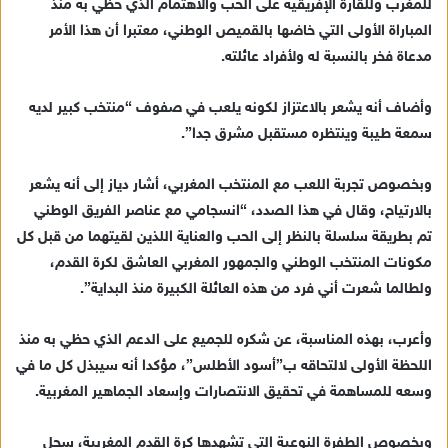
للمغرب وللقارة الإفريقية على الحب والاهتمام الذي حظي به منذ
إ
المباراة الأولى التي خاضها بالقميص الوطني، معتبرا أن هذا الأمر
ل
ك
مدعاة فخر بالنسبة له ولأفراد عائلته.
ت
ر
وأضاف أنه يشعر بالاعتزاز لكونه يلعب في صفوف “منتخب كبير لديه
و
سمعة طيبة وينتظره مستقبل مشرق جدا”.
ن
ي
وبخصوص تجربة اللعب مع المنتخب المغربي، أشار دياز إلى أنه يشعر
ا
بالارتياح، وقال في هذا الصدد، “انسجامي مع عناصر الفريق الوطني
تم بطريقة سلسلة بالنظر إلى الحب والعناية اللذين لقيتهما من قبل كل
مكونات المنتخب الوطني والجمهور المغربي العاشق لكرة القدم،
ولطالما شعرت أني فرد من هذه العائلة الكبيرة منذ البداية”.
وأعرب، بهذه المناسبة، عن شكره للجميع على الدعم الذي حظي به منذ
اللحظة الأولى لالتحاقه ب”أسود الأطلس”، مؤكدا أنه سيبذل كل ما في
وسعه للمساهمة في تحقيق الانتصارات وإسعاد الجماهير المغربية.
وبخصوص الطفرة النوعية التي تشهدها كرة القدم المغربية، سجل