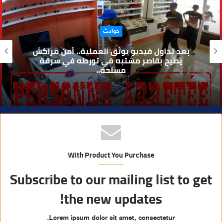
ع
ا
حوادث
ل
و
بعد تداول فيديو يوثق العملية.. أمن مراكش
ي
يطيح بقاصر مشتبه في تورطه في سرقة
مسلحة..
ب
With Product You Purchase
Subscribe to our mailing list to get
the new updates!
Lorem ipsum dolor sit amet, consectetur.