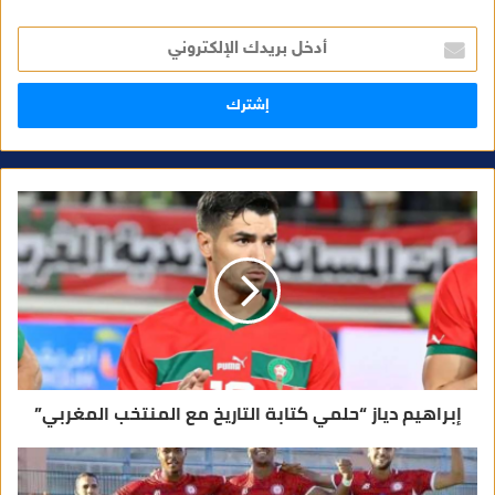
أ
د
خ
ل
ب
ر
ي
د
ك
ا
ل
إ
ل
ك
ت
ر
و
ن
ي
إبراهيم دياز “حلمي كتابة التاريخ مع المنتخب المغربي”