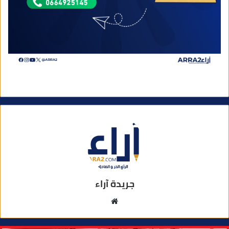
جريدة آراء
م
و
ق