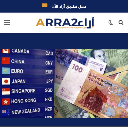
حمل تطبيق آراء الآن
بحث
الوضع
الق
عن
المظلم