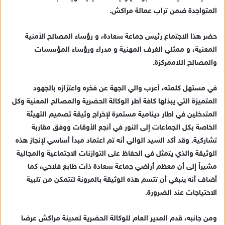
د
المتواجدة ضمن تراب عمالة مراكش.
ا
إ
حضر هذا الاجتماع رئيس جماعة سعادة، و رؤساء المصالح الأمنية
ل
ك
المعنية، و ممثلي الغرف المهنية و مدراء ورؤساء المؤسسات
ت
والمصالح اللاممركزة.
ر
و
في مستهل كلمته، أعرب والي الجهة عن فخره واعتزازه بالجهود
ن
المتميزة التي يبذلها كافة أطر الوكالة الحضرية والمصالح المعنية وكل
ي
المتدخلين في اطار دينامية مستمرة لإخراج وثيقة تصميم التهيئة
ا
الخاصة بكل الجماعات إلى النور في أنجع الأوقات ووفق مقاربة
تشاركية. وقد أكد السيد الوالي أنه تم اعتماد مبدأ أساسي لإنجاز هذه
الوثيقة والذي يتمثل في الحفاظ على التوازنات الاجتماعية والمجالية
مشيراً إلى أن معظم أراضي جماعة سعادة ذات طابع فلاحي، كما
أضاف أنه ينبغي أن تتسم هذه الوثيقة بالمرونة لتتمكن من تلبية
الاحتياجات عند الضرورة.
ومن جانبه، قدم المدير العام للوكالة الحضرية لمدينة مراكش عرضا