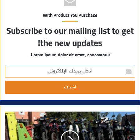
With Product You Purchase
Subscribe to our mailing list to get
the new updates!
Lorem ipsum dolor sit amet, consectetur.
أ
د
خ
ل
ب
ر
ي
د
ك
ا
ل
إ
ل
ك
ت