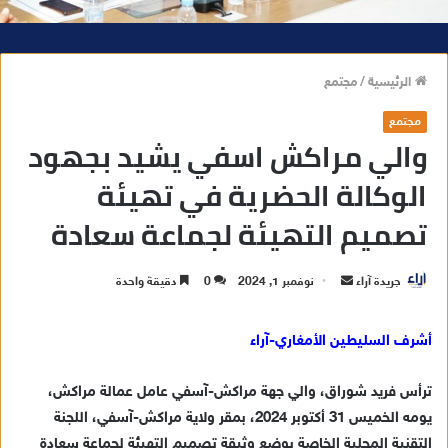
الرئيسية
/
مجتمع
مجتمع
والي مراكش اسفي يشيد بجهود
الوكالة الحضرية في تهيئة
تصميم التهيئة لجماعة سعادة
جريدة آراء
أ
نوفمبر 1, 2024
0
دقيقة واحدة
ر
س
أشرف السليطين الأمغاري-آراء
ل
ب
ترأس فريد شوراق، والي جهة مراكش-آسفي عامل عمالة مراكش،
ر
يومه الخميس 31 أكتوبر 2024، بمقر ولاية مراكش-آسفي، اللجنة
ي
التقنية المحلية الخاصة بوضع وثيقة تصميم التهيئة لجماعة سعادة