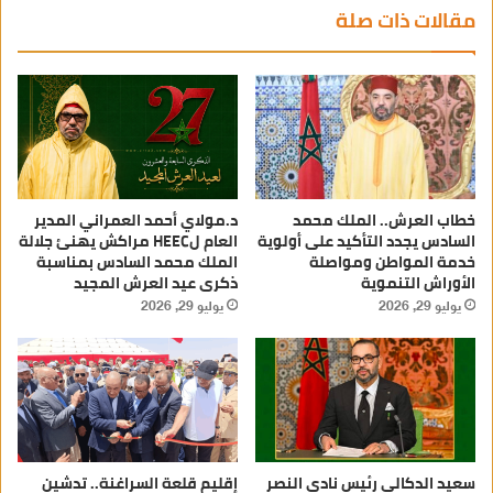
مقالات ذات صلة
خطاب العرش.. الملك محمد
د.مولاي أحمد العمراني المدير
السادس يجدد التأكيد على أولوية
العام لHEEC مراكش يهنئ جلالة
خدمة المواطن ومواصلة
الملك محمد السادس بمناسبة
الأوراش التنموية
ذكرى عيد العرش المجيد
يوليو 29, 2026
يوليو 29, 2026
سعيد الدكالي رئيس نادي النصر
إقليم قلعة السراغنة.. تدشين