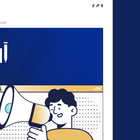
و م ع
ن
ي
ا
للإشه