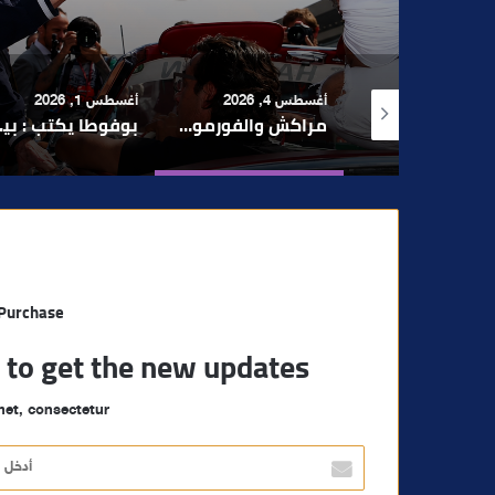
الفاعلين
 4, 2026
أغسطس 1, 2026
يوليو 30, 2026
مراكش والفورمولا 1.. حلم عالمي توقف في المنعرج الأخير؟
بوفوطا يكتب : بين صمت الحكومة وسباق الانتخابات… هل أصبحت إدارة الأزمات خارج أولويات الفاعلين السياسيين؟
 Purchase
t to get the new updates!
et, consectetur.
أ
د
خ