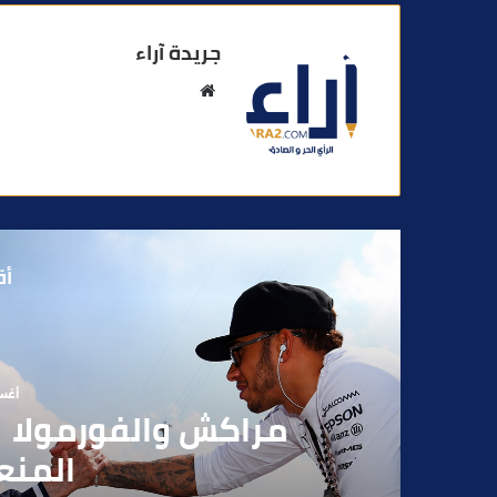
جريدة آراء
م
و
ق
ع
ا
ل
و
أق
ي
ب
أغسطس
بوفوطا يكتب : بي
الانتخابات… هل أصبحت إ