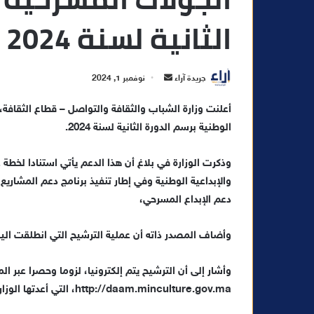
الثانية لسنة 2024
أ
جريدة آراء
نوفمبر 1, 2024
ر
أعلنت وزارة الشباب والثقافة والتواصل – قطاع الثقافة
س
الوطنية برسم الدورة الثانية لسنة 2024.
ل
ب
ر
وذكرت الوزارة في بلاغ أن هذا الدعم يأتي استنادا لخط
ي
والإبداعية الوطنية وفي إطار تنفيذ برنامج دعم المشاري
د
دعم الإبداع المسرحي،
ا
إ
وأضاف المصدر ذاته أن عملية الترشيح التي انطلقت اليوم الجمعة وت
ل
ك
وأشار إلى أن الترشيح يتم إلكترونيا، لزوما وحصرا عبر 
ت
http://daam.minculture.gov.ma، التي أعدتها الوزارة خصيصا لهذا الغرض.
ر
و