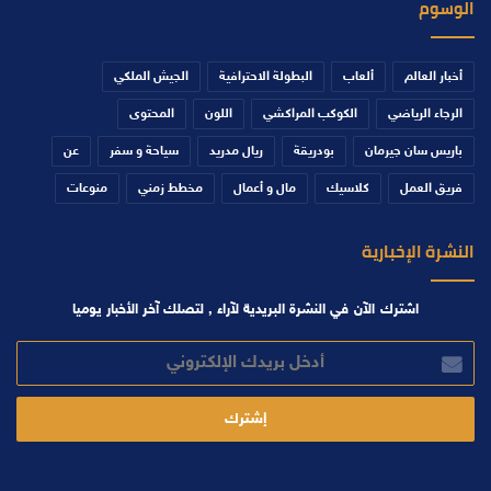
الوسوم
أخبار العالم
ألعاب
البطولة الاحترافية
الجيش الملكي
الرجاء الرياضي
الكوكب المراكشي
اللون
المحتوى
باريس سان جيرمان
بودريقة
ريال مدريد
سياحة و سفر
عن
فريق العمل
كلاسيك
مال و أعمال
مخطط زمني
منوعات
النشرة الإخبارية
اشترك الآن في النشرة البريدية لآراء , لتصلك آخر الأخبار يوميا
أدخل
بريدك
الإلكتروني