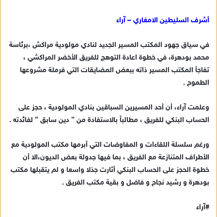
ر
س
أشرف السليطين الامغاري – آراء
ل
ب
في سياق جهود المكتب المسير الجديد لنادي مولودية مراكش ،برئاسة
ر
محمد بودهرة، في خطوة اعادة التوهج للفريق الأخضر المراكشي ،
ي
تفاجأ المكتب المسير ذاته ببعض المضايقات التي فرملة مشروعها
د
الطموح .
ا
إ
وعلمت آراء، أن أحد المسيرين السباقين بنادي المولودية ، حجز على
ل
ك
الحساب البنكي للفريق ، مطالباً بالاستفادة من ” دين سابق ” لفائدته .
ت
ر
ورغم سلسلة اللقاءات و المفاوضات التي أبرمها مكتب المولودية مع
و
الأطراف المتنازعة مع الفريق ، بما فيها جدولة بعض الديون،الا أن
ن
خطوة الحجز على الحساب البنكي أثارت جذلا واسعا و لم يتقبلها مكتب
ي
بودهرة و رشيد نجاح و فاضل و بقية مكتب الفريق .
ا
#آراء