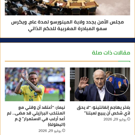
مجلس الأمن يجدد ولاية المينورسو لمدة عام، ويكرس
سمو المبادرة المغربية للحكم الذاتي
مقالات ذات صلة
بلاتر يهاجم إنفانتينو: “لا يحق
نيمار: “أعتقد أن وقتي مع
لأي شخص أن يبيع لعبتنا”
المنتخب البرازيلي قد مضى.. لم
أعد أرغب في الاستمرار” خ.م
يوليو 29, 2026
(البطولة)
يوليو 29, 2026