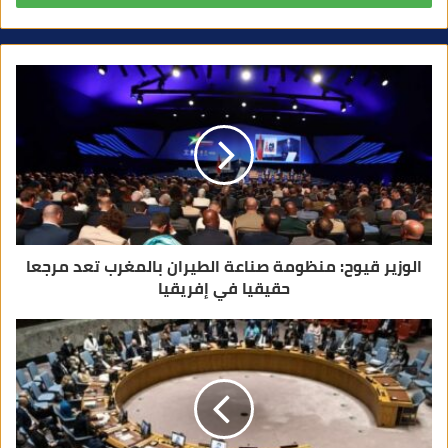
ر
ي
د
ك
ا
ل
إ
ل
ك
ت
ر
و
ن
ي
الوزير قيوح: منظومة صناعة الطيران بالمغرب تعد مرجعا
حقيقيا في إفريقيا