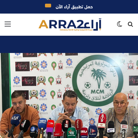
حمل تطبيق آراء الآن
بحث
الوضع
الق
عن
المظلم