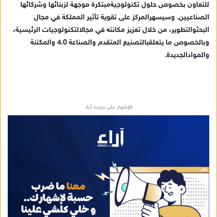
للتعاون
بخصوص
حلول
تكنولوجية
مبتكرة
موجهة
لزبنائها
وشركائها
الصناعيين
.
وسيسهر
المركز
على
تقوية
تأثير
المملكة
في
مجال
البحث
والتطوير
،
من
خلال
تعزيز
مكانته
في
مجال
التكنولوجيات
الرئيسية
،
وبالخصوص
ما
يتعلق
بالتصنيع
المتقدم
والصناعة
4.0
والمكننة
والمواد
الجديدة
.
للإشهار على جريدة آراء