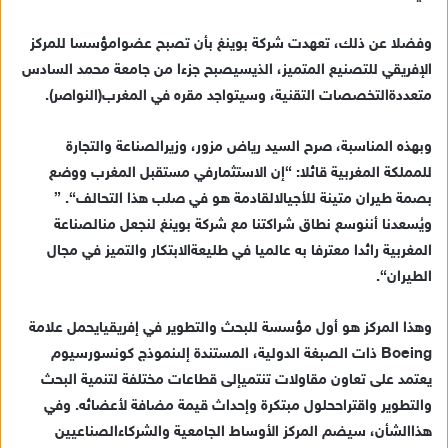
وفضلا
عن
ذلك
،
تعهدت
شركة
بوينغ
بأن
تصبح
عضوا
مؤسسا
للمركز
الإفريقي
للتصنيع
المتميز
،
الذي
سيصبح
جزءا
من
جامعة
محمد
السادس
متعددة
التخصصات
التقنية
،
وسيتواجد
مقره
في
المغرب
(
النواصر
).
وبهذه
المناسبة
،
صرح
السيد
رياض
مزور
،
وزير
الصناعة
والتجارة
للمملكة
المغربية
قائلا
: “
إن
الاستثمار
في
مستقبل
المغرب
ووضع
بصمة
طيران
متينة
للأجيال
القادمة
هو
في
صلب
هذا
التحالف
“. ”
وي
سعدنا
أن
نوسع
نطاق
شراكتنا
مع
شركة
بوينغ
لنجعل
من
الصناعة
المغربية
رائدا
معترفا
به
عالميا
في
طليعة
الابتكار
والتميز
في
مجال
الطيران
“.
وهذا
المركز
هو
أول
مؤسسة
للبحث
والتطوير
في
إفريقيا
يحمل
علامة
Boeing
ذات
الصبغة
الدولية
،
المستندة
إلى
نموذج
كونسورسيوم
يعتمد
على
تعاون
مقاولات
تنتمي
إلى
قطاعات
مختلفة
لتنمية
البحث
والتطوير
واقتراح
حلول
مبتكرة
وإحداث
قيمة
مضافة
لأعضائه
.
وفي
هذا
الشأن
،
سيضم
المركز
الأوساط
الجامعية
والشركاء
الصناعيين