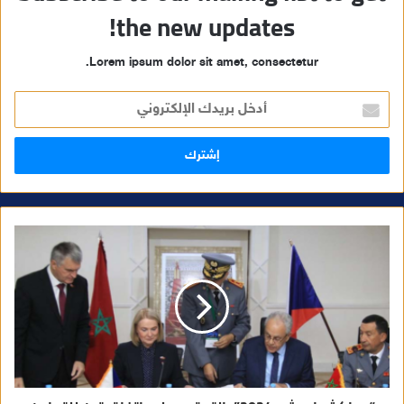
the new updates!
Lorem ipsum dolor sit amet, consectetur.
أ
د
خ
ل
ب
ر
ي
د
ك
ا
ل
إ
ل
ك
ت
ر
و
ن
ي