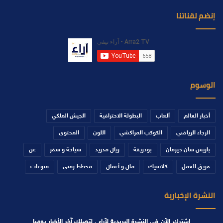
إنضم لقناتنا
الوسوم
أخبار العالم
ألعاب
البطولة الاحترافية
الجيش الملكي
الرجاء الرياضي
الكوكب المراكشي
اللون
المحتوى
باريس سان جيرمان
بودريقة
ريال مدريد
سياحة و سفر
عن
فريق العمل
كلاسيك
مال و أعمال
مخطط زمني
منوعات
النشرة الإخبارية
اشترك الآن في النشرة البريدية لآراء , لتصلك آخر الأخبار يوميا