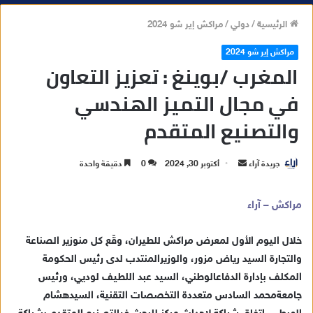
الرئيسية
/
دولي
/
مراكش إير شو 2024
مراكش إير شو 2024
المغرب /بوينغ : تعزيز التعاون
في مجال التميز الهندسي
والتصنيع المتقدم
جريدة آراء
أ
أكتوبر 30, 2024
0
دقيقة واحدة
ر
س
مراكش – آراء
ل
ب
خلال
اليوم
الأول
لمعرض
مراكش
للطيران
،
وق
ع
كل
من
وزير
الصناعة
ر
والتجارة
السيد
رياض
مزور
،
والوزير
المنتدب
لدى
رئيس
الحكومة
ي
المكلف
بإدارة
الدفاع
الوطني
،
السيد
عبد
اللطيف
لوديي
،
ورئيس
د
جامعة
محمد
السادس
متعددة
التخصصات
التقنية
،
السيد
هشام
ا