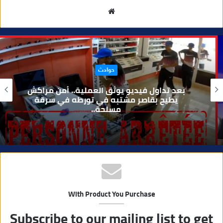
م
و
ق
ع
ا
حوادث
ل
و
بعد تداول فيديو يوثق العملية.. أمن مراكش
ي
يطيح بقاصر مشتبه في تورطه في سرقة
مسلحة..
ب
With Product You Purchase
Subscribe to our mailing list to get