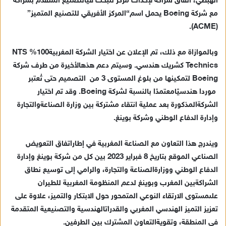
الهبطي
،
اتفاق
شراكة
لإحداث
مركز
للبحث
في
التصنيع
المتقدم
بشراكة
إ
مع
شركة
Boeing
يحمل
اسم
“
المركز
الأفريقي
للتصنيع
المتميز
”
ل
ك
).
ACME
(
ت
ر
وبالموازاة
مع
ذلك
،
تم
الإعلان
عن
اختيار
الشركة
المغربية
100%
NTS
و
Technics
كشريك
هندسي
.
وسيتم
دعم
هذه
الأخيرة
من
طرف
شركة
ن
Boeing
لتمكينها
من
بلوغ
المستوى
3
من
التصميم
حتى
ت
عتبر
ي
موردا
هندسي
ا
معتمد
ا
بالنسبة
لشركة
Boeing
.
وقد
تم
اختيار
ا
الشركة
المذكورة
بعد
عملية
انتقاء
مشتركة
بين
وزارة
الصناعة
والتجارة
وإدارة
الدفاع
الوطني
وشركة
بوينغ
.
ويندرج
هذا
التعاون
مع
الصناعة
المغربية
في
إطار
اتفاق
التعويض
الصناعي
الموقع
بتاريخ
8
فبراير
2023
بين
كل
من
شركة
بوينغ
وإدارة
الدفاع
الوطني
ووزارة
الصناعة
والتجارة
،
والرامي
إلى
توسيع
نطاق
الشراكة
بين
المغرب
وبوينغ
لدعم
المنظومة
المغربية
للطيران
على
مستوى
الارتقاء
النوعي
المتمحور
حول
الابتكار
والتميز
،
علاوة
على
تعزيز
التميز
الهندسي
المغربي
والقدرات
الهندسية
والتصنيعية
المتقدمة
في
المنطقة
،
وتقوية
التعاون
المشترك
بين
الطرفين
.