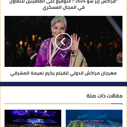
“مراكش إير شو 2024”: التوقيع على اتفاقيتين للتعاون
في المجال العسكري
مهرجان مراكش الدولي للفيلم يكرم نعيمة المشرقي
مقالات ذات صلة