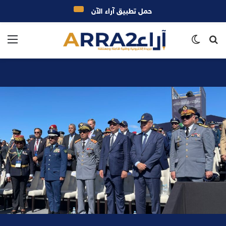
حمل تطبيق آراء الآن
بحث
الوضع
الق
عن
المظلم