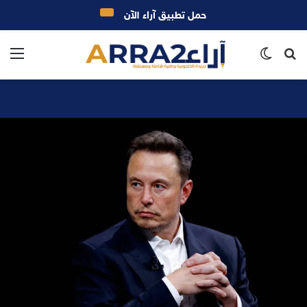
حمل تطبيق آراء الآن
بحث
الوضع
الق
عن
المظلم