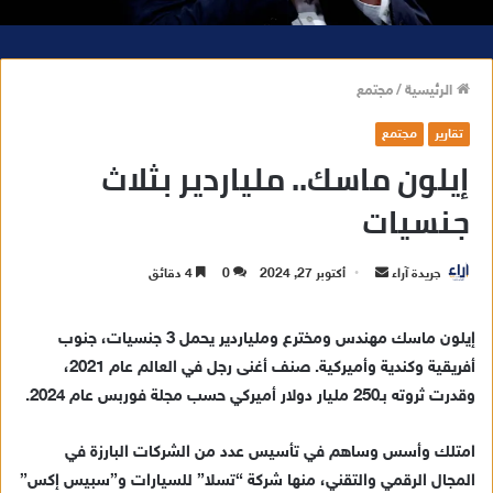
الرئيسية
/
مجتمع
تقارير
مجتمع
إيلون ماسك.. ملياردير بثلاث
جنسيات
جريدة آراء
أ
أكتوبر 27, 2024
0
4 دقائق
ر
س
إيلون ماسك مهندس ومخترع وملياردير يحمل 3 جنسيات، جنوب
ل
أفريقية وكندية وأميركية. صنف أغنى رجل في العالم عام 2021،
ب
وقدرت ثروته بـ250 مليار دولار أميركي حسب مجلة فوربس عام 2024.
ر
ي
امتلك وأسس وساهم في تأسيس عدد من الشركات البارزة في
د
المجال الرقمي والتقني، منها شركة “تسلا” للسيارات و”سبيس إكس”
ا