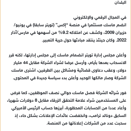
البلدان
في المجال الرقمي والإلكتروني
انضم ماسك مستثمرا في منصة “إكس” (تويتر سابقا) في يونيو/
حزيران 2009، وكشف عن امتلاكه 9.2% من أسهمها في مارس/آذار
2022. وكان حينئذ ينتقد مبادئها حول حرية التعبير.
وأعلن مجلس إدارة تويتر انضمام ماسك إلى مجلس إدارتها، لكنه قرر
الانسحاب بعدها بأيام، وأرسل عرضا لشراء الشركة مقابل 44 مليار
دولار، وعقب دعاوى قضائية ومشاكل بين الطرفين، اشترى ماسك
الشركة وصار مالكها الوحيد وأعلن بدء سياسة جديدة في المحتوى.
فور شرائه الشركة فصل ماسك حوالي نصف الموظفين، كما فرض
على المستخدمين شراء علامة التحقق الزرقاء مقابل 8 دولارات شهريا،
وأعاد عددا من الحسابات المحظورة، أبرزها حساب الرئيس الأميركي
السابق دونالد ترامب، وانخفضت عائدات الإعلانات بشكل حاد، إذ
سحبت عدد من الشركات إعلاناتها من المنصة.