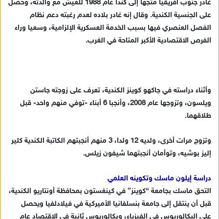
غادر جنوب أفريقيا متجها إلى كندا عام 1988 للعيش مع والدته، وحصل
على الجنسية الكندية. وقال إنه غادر بلاده لعدم رغبته دعم نظام
الفصل العنصري فيها بسبب الخدمة العسكرية الإلزامية، وسعيا وراء
الفرص الاقتصادية الأكبر المتاحة في الغرب.
وأثناء دراسته في جاكهو كوينز الكندية، تعرف على زوجته جاستن
ويلسون، وتزوجها عام 2008، وأنجبا 6 أبناء -توفي منهم واحد- قبل
طلاقهما.
وتزوج مرات أخرى، ولديه 12 ولدا، 3 منهم أنجبتهم الكاتبة الكندية كلير
إليز بوشيه، وتوأمان أنجبتهما شيفون زيلس.
دراسة إيلون ماسك وتكوينه العلمي
التحق ماسك بجامعة “كوينز” في كينغستون بمحافظة أونتاريو الكندية،
قبل أن ينتقل إلى جامعة بنسلفانيا الأميركية في فيلادلفيا ويحصل
على البكالوريوس في الفيزياء، وبكالوريوس ثانية في الاقتصاد عام