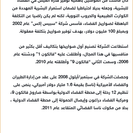
كان ماسك من المؤمنين بأهمية توفير قدرة العيش في الفضاء
للبشرية، وجعله بديلا احتياطيا لضمان استمرار البشرية المهددة من
الكوارث الطبيعية والحروب النووية، لكنه لم يكن راضيا عن التكلفة
الباهظة لصواريخ الفضاء، فأسس شركة “سبيس إكس” عام 2002
وبمبلغ 100 مليون دولار، بهدف توفير صواريخ بتكلفة معقولة.
استطاعت الشركة تصنيع أول صواريخها بتكاليف أقل بكثير من
منافسيها في هذا المجال، وأطلقت عليه “فالكون 1” ودشنته عام
2006، وسمت الثاني “فالكون 9” وأطلقته عام 2010.
وحصلت الشركة في سبتمبر/أيلول 2008 على عقد من إدارة الطيران
والفضاء الأميركية (ناسا) بقيمة 1.6 مليار دولار أميركي، ينص على
تنظيم 12 رحلة إلى محطة الفضاء الدولية بواسطة صاروخ فالكون 9،
ومركبة الفضاء دراغون وإيصال الحمولة إلى محطة الفضاء الدولية ،
بدلا من مكوك ناسا الفضائي المتقاعد عام 2011.