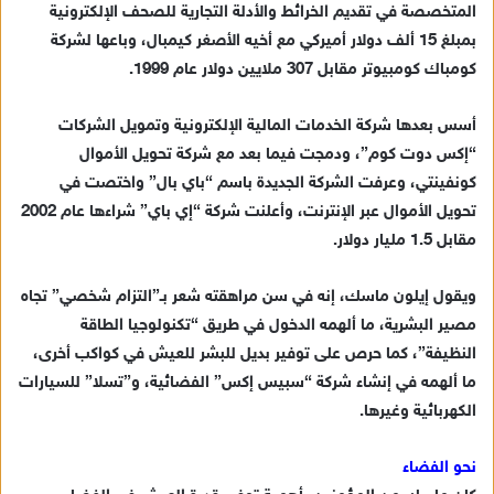
المتخصصة في تقديم الخرائط والأدلة التجارية للصحف الإلكترونية
بمبلغ 15 ألف دولار أميركي مع أخيه الأصغر كيمبال، وباعها لشركة
كومباك كومبيوتر مقابل 307 ملايين دولار عام 1999.
أسس بعدها شركة الخدمات المالية الإلكترونية وتمويل الشركات
“إكس دوت كوم”، ودمجت فيما بعد مع شركة تحويل الأموال
كونفينتي، وعرفت الشركة الجديدة باسم “باي بال” واختصت في
تحويل الأموال عبر الإنترنت، وأعلنت شركة “إي باي” شراءها عام 2002
مقابل 1.5 مليار دولار.
ويقول إيلون ماسك، إنه في سن مراهقته شعر بـ”التزام شخصي” تجاه
مصير البشرية، ما ألهمه الدخول في طريق “تكنولوجيا الطاقة
النظيفة”، كما حرص على توفير بديل للبشر للعيش في كواكب أخرى،
ما ألهمه في إنشاء شركة “سبيس إكس” الفضائية، و”تسلا” للسيارات
الكهربائية وغيرها.
نحو الفضاء