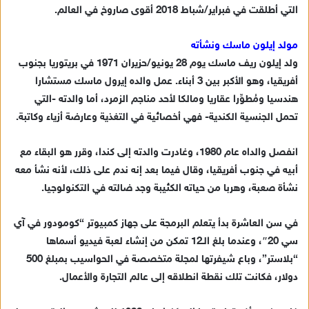
التي أطلقت في فبراير/شباط 2018 أقوى صاروخ في العالم.
إ
ل
ك
مولد إيلون ماسك ونشأته
ت
ولد إيلون ريف ماسك يوم 28 يونيو/حزيران 1971 في بريتوريا بجنوب
ر
أفريقيا، وهو الأكبر بين 3 أبناء. عمل والده إيرول ماسك مستشارا
و
هندسيا ومُطوِّرا عقاريا ومالكا لأحد مناجم الزمرد، أما والدته -التي
ن
تحمل الجنسية الكندية- فهي أخصائية في التغذية وعارضة أزياء وكاتبة.
ي
ا
انفصل والداه عام 1980، وغادرت والدته إلى كندا، وقرر هو البقاء مع
أبيه في جنوب أفريقيا، وقال فيما بعد إنه ندم على ذلك، لأنه نشأ معه
نشأة صعبة، وهربا من حياته الكئيبة وجد ضالته في التكنولوجيا.
في سن العاشرة بدأ يتعلم البرمجة على جهاز كمبيوتر “كومودور في آي
سي 20″، وعندما بلغ الـ12 تمكن من إنشاء لعبة فيديو أسماها
“بلاستر”، وباع شيفرتها لمجلة متخصصة في الحواسيب بمبلغ 500
دولار، فكانت تلك نقطة انطلاقه إلى عالم التجارة والأعمال.