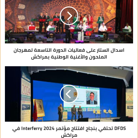
ل
ك
ت
ر
و
ن
ي
اسدال الستار على فعاليات الدورة التاسعة لمهرجان
الملحون والأغنية الوطنية بمراكش
DFDS تحتفي بنجاح افتتاح مؤتمر Interferry 2024 في
مراكش