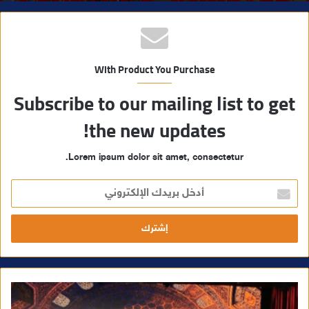
With Product You Purchase
Subscribe to our mailing list to get
the new updates!
Lorem ipsum dolor sit amet, consectetur.
أ
د
خ
ل
ب
ر
ي
د
ك
ا
ل
إ