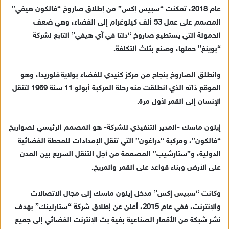
عام 2018، تمكنت “سبيس إكس” من إطلاق صاروخ “فالكون هيفي”
المصمم على عمل 53 ألف كيلوغرام إلى الفضاء، وهي ضعف
الحمولة التي يستطيع صاروخ “دلتا في آي هيفي” التابع لشركة
“بوينغ” حملها، وصنع بثلث التكلفة.
وانطلق الصاروخ بنجاح من مركز كنيدي للفضاء بولاية فلوريدا، وهو
الموقع ذاته الذي انطلقت منه رحلة المركبة أبولو 11 سنة 1969 لتنقل
الإنسان إلى القمر لأول مرة.
إيلون ماسك -المدير التنفيذي للشركة- هو المصمم الرئيسي لصواريخ
“فالكون”، ومركبة “دراغون” التي تنقل الإمدادات للمحطة الفضائية
الدولية، و”ستارشيب” المصممة من أجل التنقل السريع بين المدن
على الأرض وبناء قواعد على القمر والمريخ.
وكانت “سبيس إكس” مدخل إيلون ماسك إلى مجال الاتصالات
والإنترنت، ففي عام 2015، أعلن عن إطلاق شركة “ستارلينك” بهدف
نشر شبكة من الأقمار الصناعية بغية بث الإنترنت الفضائي إلى جميع