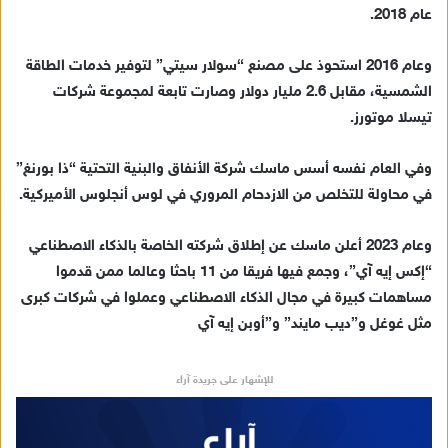
عام 2018.
وعام 2016 استحوذ على مصنع “سولار سيتي” لتوفير خدمات الطاقة
الشمسية، مقابل 2.6 مليار دولار وصارت تابعة لمجموعة شركات
تيسلا موتورز.
وفي العام نفسه أسس ماسك شركة الأنفاق والبنية التحتية “ذا بورنغ”
في محاولة للتخلص من الازدحام المروري في لوس أنجلوس الأميركية.
وعام 2023 أعلن ماسك عن إطلاق شركته الخاصة بالذكاء الاصطناعي
“إكس إيه آي”، وجمع فيها فريقا من 11 باحثا وعالما ممن قدموا
مساهمات كبيرة في مجال الذكاء الاصطناعي وعملوا في شركات كبرى
مثل غوغل و”ديب مايند” و”أوبن إيه آي
للإشهار على جريدة آراء