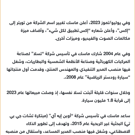
وفي يوليو/تموز 2023، أعلن ماسك تغيير اسم الشركة من تويتر إلى
“إكس”، وأعلن شعاره “إكس تطبيق لكل شيء”، وأضاف ميزة
مكالمات الصوت والفيديو، وميزات أخرى.
وفي عام 2004 شارك ماسك في تأسيس شركة “تسلا” لصناعة
المركبات الكهربائية وصناعة الأنظمة الشمسية والبطاريات، وشغل
فيها منصب المدير التنفيذي والمهندس المنتج، وقدمت أول منتجاتها
“سيارة رودستر الرياضية” عام 2008،.
وخلال سنوات قليلة أثبتت تسلا نفسها، إذ وصلت مبيعاتها عام 2023
إلى قرابة 1.8 مليون سيارة.
ساعد ماسك في تأسيس شركة “أوبن إيه آي” (مبتكرة تشات جي بي
تي) البحثية غير الربحية عام 2015، وتهدف إلى تطوير الذكاء
الاصطناعي، وشغل فيها منصب المدير المساعد، واستقال من منصبه