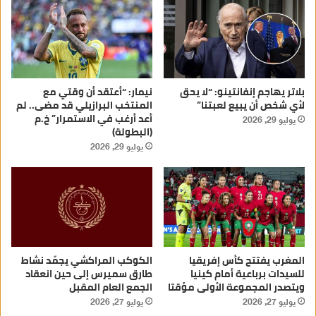
بلاتر يهاجم إنفانتينو: “لا يحق
نيمار: “أعتقد أن وقتي مع
لأي شخص أن يبيع لعبتنا”
المنتخب البرازيلي قد مضى.. لم
أعد أرغب في الاستمرار” خ.م
يوليو 29, 2026
(البطولة)
يوليو 29, 2026
المغرب يفتتح كأس إفريقيا
الكوكب المراكشي يجمّد نشاط
للسيدات برباعية أمام كينيا
طارق سميرس إلى حين انعقاد
ويتصدر المجموعة الأولى مؤقتا
الجمع العام المقبل
يوليو 27, 2026
يوليو 27, 2026