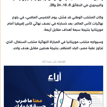
د
والبيدوري في الدقائق 6، 18، 24 و28.
ا
إ
وكان المنتخب الوطني قد فشل، يوم الخميس الماضي، في بلوغ
ل
ك
نهائيات كأس العالم، بعد خسارته في نصف نهائي كأس إفريقيا أمام
ت
موريتانيا بنتيجة سبعة أهداف مقابل أربعة.
ر
و
وسيواجه منتخب موريتانيا في المباراة النهائية منتخب السنغال، الذي
ن
تجاوز عقبة مصر، البلد المنظم، بنتيجة هدفين مقابل هدف واحد.
ي
ا
للإشهار على جريدة آراء