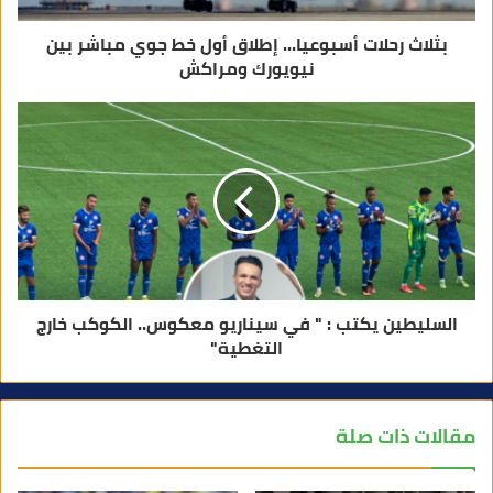
بثلاث رحلات أسبوعيا... إطلاق أول خط جوي مباشر بين
نيويورك ومراكش
السليطين يكتب : " في سيناريو معكوس.. الكوكب خارج
التغطية"
مقالات ذات صلة