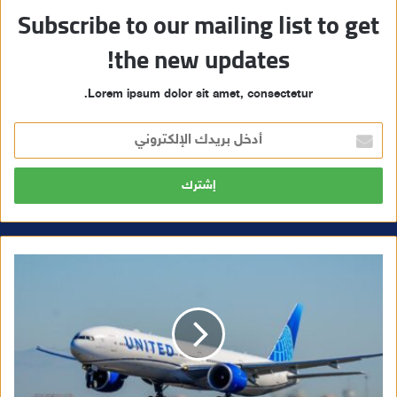
Subscribe to our mailing list to get
the new updates!
Lorem ipsum dolor sit amet, consectetur.
أ
د
خ
ل
ب
ر
ي
د
ك
ا
ل
إ
ل
ك
ت
ر
و
ن
ي