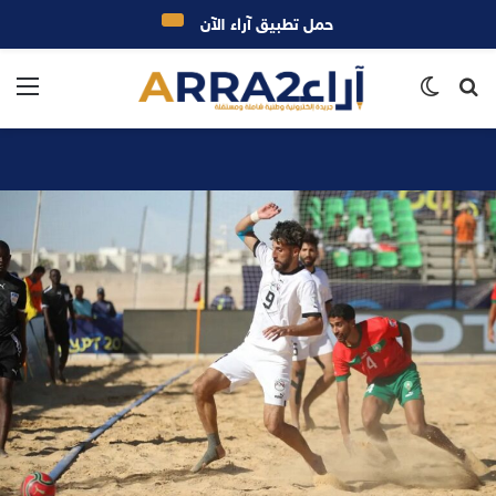
حمل تطبيق آراء الآن
بحث
الوضع
الق
عن
المظلم