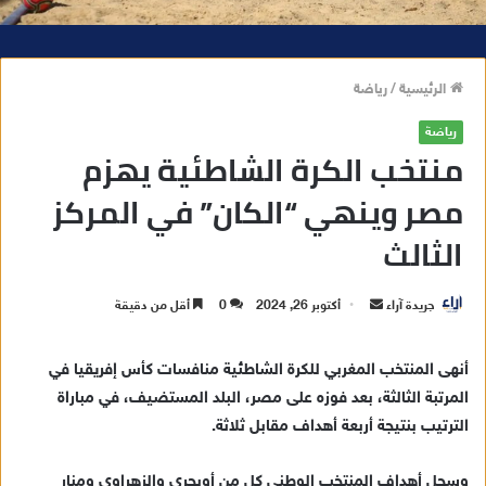
الرئيسية
/
رياضة
رياضة
منتخب الكرة الشاطئية يهزم
مصر وينهي “الكان” في المركز
الثالث
جريدة آراء
أ
أكتوبر 26, 2024
0
أقل من دقيقة
ر
س
أنهى المنتخب المغربي للكرة الشاطئية منافسات كأس إفريقيا في
ل
المرتبة الثالثة، بعد فوزه على مصر، البلد المستضيف، في مباراة
ب
الترتيب بنتيجة أربعة أهداف مقابل ثلاثة.
ر
ي
وسجل أهداف المنتخب الوطني كل من أوبحري والزهراوي ومنار