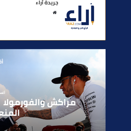
جريدة آراء
م
و
ق
ع
ا
ل
و
أق
ي
ب
أغسطس
بوفوطا يكتب : بي
الانتخابات… هل أصبحت إ
الفاعلين