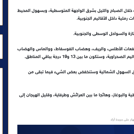
لال الصباح والليل بشرق الواجهة المتوسطية، وبسهول المحيط
 رملية داخل الأقاليم الجنوبية.
زة والسواحل الوسطى والجنوبية.
 الحرارة الدنيا، ما بين 07 و13 درجة بمرتفعات الأطلس، والريف، وهضاب الفوسفاط، ووالماس والهضاب
فوق السهول الشمالية وستنخفض بعض الشيء فيما تبقى من
ة والبوغاز، وهائجا ما بين العرائش وطرفاية، وقليل الهيجان إلى
ار على جريدة آراء