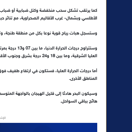
ل
كما يرتقب تشكل سحب منخفضة وكتل ضبابية أو ضباب خ
ب
ر
الأطلسي وبشمال- غرب الأقاليم الصحراوية، مع تناثر حبات
ي
د
وستسجل هبات رياح قوية نوعا بكل من منطقة طنجة، وتا
ا
إ
وستتراوح درجات
ل
العليا الشرقية، وما بين 18 و24 درجة بشرق وجنوب الأقاليم الصحراوية، وستكون ما بين 13 و19 درجة بباقي المناطق.
ك
ت
أما درجات الحرارة العليا، فستكون في ارتفاع طفيف 
ر
المناطق الأخرى.
و
ن
وسيكون البحر هادئا إلى قليل الهيجان بالواجهة المتوسطي
ي
هائج بباقي السواحل.
ا
للإشه