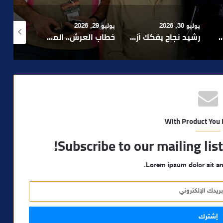
يوليو 29, 2026
أغسطس 4, 2026
أغسطس 4, 2026
رشيد نجاح يفكك أزمة الإدارة ويدعو إلى تبسيط المساطر و تعزيز مناخ الاستثمار ..
خطاب العرش.. الملك محمد السادس يجدد التأكيد على أولوية خدمة المواطن ومواصلة الأوراش التنموية
بعد تداول فيديو يوثق العملية.. أمن مراكش يطيح بقاصر مشتبه في تورطه في سرقة مسلحة..
With Product You
Subscribe to our mailing lis
Lorem ipsum dolor sit am