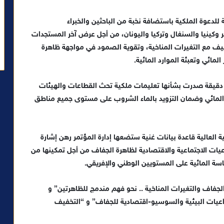
 للدعوة الملكية باستضافة نخبة من الباحثين والخبراء
 وكينيا والسنغال وتركيا واليونان، من أجل عرض آخر المستجدات
يف مع التغيرات المناخية، وتقوية الصمود في مواجهة ظاهرة
لمائي وتعبئة الموارد المائية.
ة دقيقة صدرت بشأنها تعليمات ملكية تحث القطاعات والهيئات
 المائي وضمان التزويد بالماء الشروب على مستوى جميع مناطق
لعالية قاعدة بيانات غنية ستضعها إدارة المؤتمر رهن إشارة
يات الاجتماعية والاقتصادية لظاهرة الجفاف من أجل تمكينها من
سة المائية على المستويين الوطني والإفريقي.
لجفاف والتغيرات المناخية .. نحو فهم مندمج للظاهرتين” و
لتداعيات البيئية والسوسيو-اقتصادية للجفاف” و “التخفيف