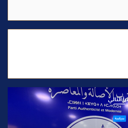
رأ التالي
حوادث