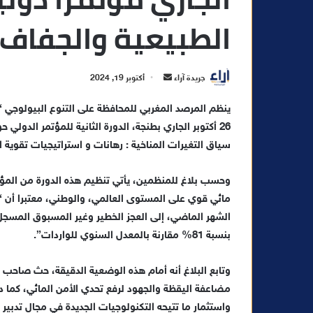
الطبيعية والجفاف
أ
جريدة آراء
أكتوبر 19, 2024
ر
س
26 أكتوبر الجاري بطنجة، الدورة الثانية للمؤتمر الدول
ل
ب
سياق التغيرات المناخية : رهانات و استراتيجيات تقوية 
ر
ي
وحسب بلاغ للمنظمين، يأتي تنظيم هذه الدورة من المؤت
د
مائي قوي على المستوى العالمي، والوطني، معتبرا أن “ال
ا
الشهر الماضي، إلى العجز الخطير وغير المسبوق المسجل
إ
بنسبة 81% مقارنة بالمعدل السنوي للواردات”.
ل
ك
وتابع البلاغ أنه أمام هذه الوضعية الدقيقة، حث صاحب 
ت
مضاعفة اليقظة والجهود لرفع تحدي الأمن المائي، كما دع
ر
واستثمار ما تتيحه التكنولوجيات الجديدة في مجال تدبير ا
و