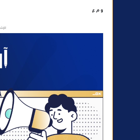
و م ع
للإشه