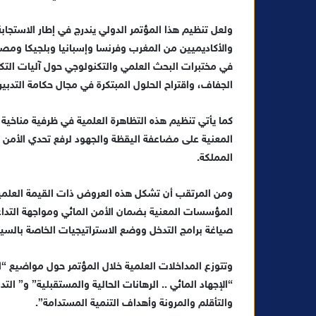
ن
ولعل تنظيم هذا المؤتمر الدولي يندرج في إطار الاستجابة
ي
والأكاديميين من المغرب وفرنسا وإسبانيا وبلجيكا ومصر
ا
في مختبرات البحث العلمي والتكنولوجي حول آليات التك
الجفاف، واقتراح الحلول المبتكرة في مجال حكامة التدبير ا
كما يأتي تنظيم هذه التظاهرة العلمية في ظرفية مناخي
المعنية على مضاعفة اليقظة والجهود لرفع تحدي الأمن
المملكة.
ومن المرتقب أن تشكل هذه العروض ذات القيمة العلمية ا
المؤسسات المعنية بضمان الأمن المائي ومواجهة التداع
صياغة برامج التدخل ووضع الاستراتيجيات الخاصة بالسيا
وتتوزع المداخلات العلمية خلال المؤتمر حول مواضيع “ا
“الإجهاد المائي .. الرهانات الحالية والمستقبلية” و” ا
والتأقلم والمرونة وأهداف التنمية المستدامة”.