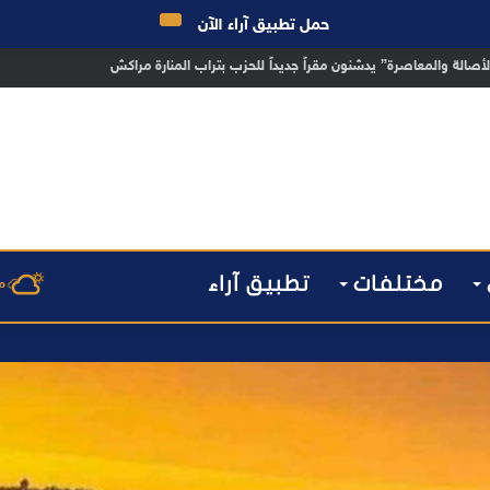
حمل تطبيق آراء الآن
 مراكش يطيح بقاصر مشتبه في تورطه في سرقة مسلحة..
مختلفات
تطبيق آراء
م