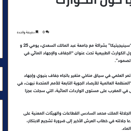
0
دقيقة واحدة
ينظم المرصد المغربي للمحافظة على التنوع البيولوجي “سينيجيتيكا” بشراكة مع جامعة عبد المالك السعدي، يومي 25 و
ي حول الكوارث الطبيعية تحت عنوان “الجفاف والإجهاد المائي في
الصمود”.
مر العلمي في سياق مناخي متغير باتجاه جفاف بنيوي وإجهاد
منظمة العالمية للأرصاد الجوية التابعة للأمم المتحدة نبهت، في
 في المغرب على مستوى الواردات المائية، التي سجلت عجزا
الجلالة الملك محمد السادس القطاعات والهيئات المعنية على
ا جلالته في خطاب العرش الأخير إلى ضرورة تشجيع الابتكار،
لماء.