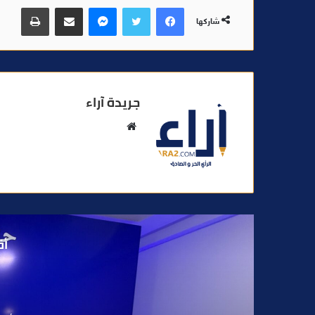
فيسبوك
تويتر
ماسنجر
مشاركة عبر البريد
طباعة
شاركها
جريدة آراء
م
و
ق
ع
ا
ل
و
أق
ي
ب